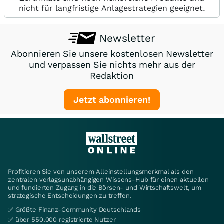
nicht für langfristige Anlagestrategien geeignet.
Newsletter
Abonnieren Sie unsere kostenlosen Newsletter
und verpassen Sie nichts mehr aus der
Redaktion
Jetzt abonnieren!
Profitieren Sie von unserem Alleinstellungsmerkmal als den
zentralen verlagsunabhängigen Wissens-Hub für einen aktuellen
und fundierten Zugang in die Börsen- und Wirtschaftswelt, um
strategische Entscheidungen zu treffen.
✅ Größte Finanz-Community Deutschlands
✅ über 550.000 registrierte Nutzer