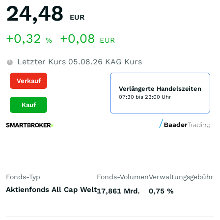
24,48
EUR
+0,32
+0,08
%
EUR
Letzter Kurs
05.08.26
KAG Kurs
Verkauf
Verlängerte Handelszeiten
07:30 bis 23:00 Uhr
Kauf
Fonds-Typ
Fonds-Volumen
Verwaltungsgebühr
P
Aktienfonds All Cap Welt
17,861 Mrd.
0,75
%
+