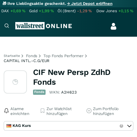
🎁 Ihre Lieblingsaktie geschenkt.
→ Jetzt Depot eröffnen
DAX
+0,69
%
Gold
+1,99
%
Öl (Brent)
-1,29
%
Dow Jones
+0,15
%
Fonds
Top Fonds Performer
Startseite
CAPITAL INTL.-C.G/EUR
CIF New Persp ZdhD
Fonds
Fonds
WKN:
A2H623
Alarme
Zur Watchlist
Zum Portfolio
einrichten
hinzufügen
hinzufügen
KAG Kurs