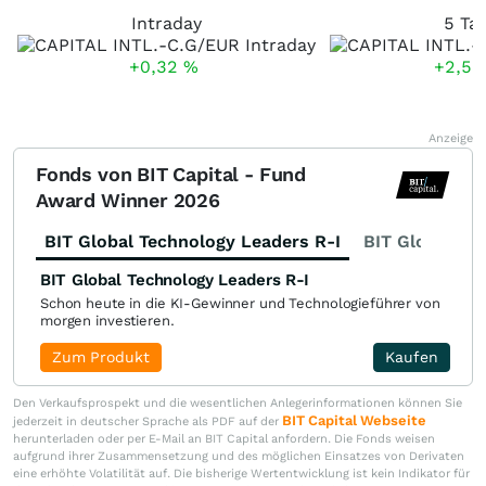
Intraday
5 Ta
+0,32
%
+2,5
Anzeige
Fonds von BIT Capital - Fund
Award Winner 2026
BIT Global Technology Leaders R-I
BIT Global Fi
BIT Global Technology Leaders R-I
Schon heute in die KI-Gewinner und Technologieführer von
morgen investieren.
Zum Produkt
Kaufen
Den Verkaufsprospekt und die wesentlichen Anlegerinformationen können Sie
BIT Capital Webseite
jederzeit in deutscher Sprache als PDF auf der
herunterladen oder per E-Mail an BIT Capital anfordern. Die Fonds weisen
aufgrund ihrer Zusammensetzung und des möglichen Einsatzes von Derivaten
eine erhöhte Volatilität auf. Die bisherige Wertentwicklung ist kein Indikator für