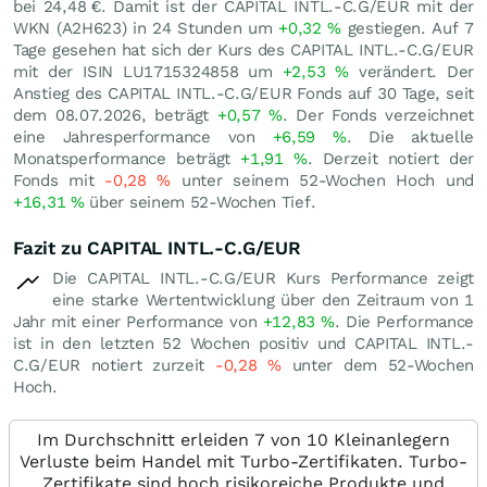
bei 24,48
€
. Damit ist der CAPITAL INTL.-C.G/EUR mit der
WKN (A2H623) in 24 Stunden um
+0,32
%
gestiegen. Auf 7
Tage gesehen hat sich der Kurs des CAPITAL INTL.-C.G/EUR
mit der ISIN LU1715324858 um
+2,53
%
verändert. Der
Anstieg des CAPITAL INTL.-C.G/EUR Fonds auf 30 Tage, seit
dem 08.07.2026, beträgt
+0,57
%
. Der Fonds verzeichnet
eine Jahresperformance von
+6,59
%
. Die aktuelle
Monatsperformance beträgt
+1,91
%
. Derzeit notiert der
Fonds mit
-0,28
%
unter seinem 52-Wochen Hoch und
+16,31
%
über seinem 52-Wochen Tief.
Fazit zu CAPITAL INTL.-C.G/EUR
Die CAPITAL INTL.-C.G/EUR Kurs Performance zeigt
eine starke Wertentwicklung über den Zeitraum von 1
Jahr mit einer Performance von
+12,83
%
. Die Performance
ist in den letzten 52 Wochen positiv und CAPITAL INTL.-
C.G/EUR notiert zurzeit
-0,28
%
unter dem 52-Wochen
Hoch.
Im Durchschnitt erleiden 7 von 10 Kleinanlegern
Verluste beim Handel mit Turbo-Zertifikaten. Turbo-
Zertifikate sind hoch risikoreiche Produkte und