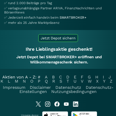
✅ rund 2.000 Beiträge pro Tag
✅ verlagsunabhängige Partner ARIVA, FinanzNachrichten und
BörsenNews
✅ Jederzeit einfach handeln beim
SMARTBROKER+
✅ mehr als 25 Jahre Marktpräsenz
Jetzt Depot sichern
Ihre Lieblingsaktie geschenkt!
Jetzt Depot bei SMARTBROKER+ eröffnen und
Willkommensgeschenk sichern.
Aktien von A - Z:
#
A
B
C
D
E
F
G
H
I
J
K
L
M
N
O
P
Q
R
S
T
U
V
W
X
Y
Z
Impressum
Disclaimer
Datenschutz
Datenschutz-
Einstellungen
Nutzungsbedingungen
Unsere Apps: