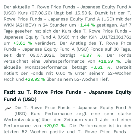
Der aktuelle T. Rowe Price Funds - Japanese Equity Fund A
(USD) Kurs (
07.08.26
) liegt bei 15,50
$
. Damit ist der T.
Rowe Price Funds - Japanese Equity Fund A (USD) mit der
WKN (A2H8EV) in 24 Stunden um
+1,44
%
gestiegen. Auf 7
Tage gesehen hat sich der Kurs des T. Rowe Price Funds -
Japanese Equity Fund A (USD) mit der ISIN LU1721361761
um
+3,61
%
verändert. Der Anstieg des T. Rowe Price
Funds - Japanese Equity Fund A (USD) Fonds auf 30 Tage,
seit dem 09.07.2026, beträgt
+6,97
%
. Der Fonds
verzeichnet eine Jahresperformance von
+18,59
%
. Die
aktuelle Monatsperformance beträgt
+3,61
%
. Derzeit
notiert der Fonds mit
0,00
%
unter seinem 52-Wochen
Hoch und
+29,92
%
über seinem 52-Wochen Tief.
Fazit zu T. Rowe Price Funds - Japanese Equity
Fund A (USD)
Die T. Rowe Price Funds - Japanese Equity Fund A
(USD) Kurs Performance zeigt eine sehr starke
Wertentwicklung über den Zeitraum von 1 Jahr mit einer
Performance von
+29,92
%
. Die Performance ist in den
letzten 52 Wochen positiv und T. Rowe Price Funds -