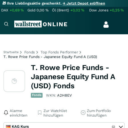
🎁 Ihre Lieblingsaktie geschenkt.
→ Jetzt Depot eröffnen
DAX
+0,69
%
Gold
0,00
%
Öl (Brent)
+0,02
%
Dow Jones
+0,25
%
Fonds
Top Fonds Performer
Startseite
T. Rowe Price Funds - Japanese Equity Fund A (USD)
T. Rowe Price Funds -
Japanese Equity Fund A
(USD) Fonds
Fonds
WKN:
A2H8EV
Alarme
Zur Watchlist
Zum Portfolio
einrichten
hinzufügen
hinzufügen
KAG Kurs