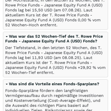
Der Höchststand, in den letzten 52 Wochen, des T.
Rowe Price Funds - Japanese Equity Fund A (USD)
Fonds lag bei 15,50
USD
(am
07.08.26
). Laut
aktuellem Kurs ist der T. Rowe Price Funds -
Japanese Equity Fund A (USD) Fonds 0,00
%
vom
52 Wochen-Hoch entfernt.
Was war das 52 Wochen-Tief des T. Rowe Price
Funds - Japanese Equity Fund A (USD) Fonds?
Der Tiefststand, in den letzten 52 Wochen, des T.
Rowe Price Funds - Japanese Equity Fund A (USD)
Fonds lag bei 11,93
USD
(am
08.08.25
). Laut
aktuellem Kurs ist der T. Rowe Price Funds -
Japanese Equity Fund A (USD) Fonds +29,92
%
vom
52 Wochen-Tief entfernt.
Was sind die Vorteile eines Fonds-Sparplans?
Fonds-Sparpläne fördern den langfristigen
Vermögensaufbau durch regelmäßige Investitionen
und Kostenverteilung (Cost-Average-Effekt), und
die Auswahl des richtigen Plans basiert auf
individuellen Zielen, Risikotoleranz sowie der