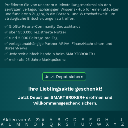
Profitieren Sie von unserem Alleinstellungsmerkmal als den
zentralen verlagsunabhängigen Wissens-Hub für einen aktuellen
und fundierten Zugang in die Börsen- und Wirtschaftswelt, um
strategische Entscheidungen zu treffen.
✅ Größte Finanz-Community Deutschlands
✅ über 550.000 registrierte Nutzer
✅ rund 2.000 Beiträge pro Tag
✅ verlagsunabhängige Partner ARIVA, FinanzNachrichten und
BörsenNews
✅ Jederzeit einfach handeln beim
SMARTBROKER+
✅ mehr als 25 Jahre Marktpräsenz
Jetzt Depot sichern
Ihre Lieblingsaktie geschenkt!
Jetzt Depot bei SMARTBROKER+ eröffnen und
Willkommensgeschenk sichern.
Aktien von A - Z:
#
A
B
C
D
E
F
G
H
I
J
K
L
M
N
O
P
Q
R
S
T
U
V
W
X
Y
Z