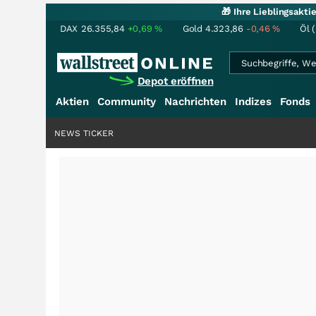
🎁 Ihre Lieblingsakt
DAX
26.355,84
+0,69
%
Gold
4.323,86
-0,46
%
Öl 
Depot eröffnen
Aktien
Community
Nachrichten
Indizes
Fonds
NEWS TICKER