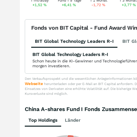
+1,52
%
+6,41
%
-1,72
%
+3,77
%
Fonds von BIT Capital - Fund Award Wi
BIT Global Technology Leaders R-I
BIT Gl
BIT Global Technology Leaders R-I
Schon heute in die KI-Gewinner und Technologieführe
morgen investieren.
Den Verkaufsprospekt und die wesentlichen Anlegerinformationen kön
Webseite
herunterladen oder per E-Mail an BIT Capital anfordern
Einsatzes von Derivaten eine erhöhte Volatilität auf. Die bisherige W
Kursverluste sind möglich.
China A-shares Fund I Fonds Zusammense
Top Holdings
Länder