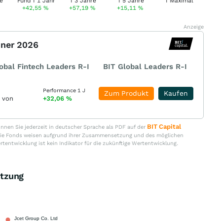
+42,55
%
+57,19
%
+15,11
%
Anzeige
nner 2026
obal Fintech Leaders R-I
BIT Global Leaders R-I
Performance 1 J
Zum Produkt
Kaufen
r von
+32,06
%
BIT Capital
nen Sie jederzeit in deutscher Sprache als PDF auf der
. Die Fonds weisen aufgrund ihrer Zusammensetzung und des möglichen
ertentwicklung ist kein Indikator für die zukünftige Wertentwicklung.
tzung
Jcet Group Co. Ltd
2,51 %