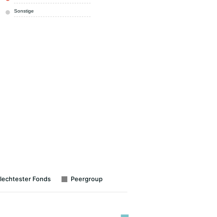
Sonstige
97,49 %
I
lechtester Fonds
Peergroup