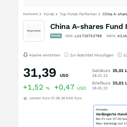
Fonds
Top Fonds Performer
China A-share
Startseite
China A-shares Fund 
Fonds
ISIN:
LU1735753789
WKN:
A2JA
Alarme einrichten
Zur Watchlist hinzufügen
Zu
31,39
Geldkurs
25,01
USD
28.01.22
Briefkurs
25,01
+1,52
+0,47
%
USD
28.01.22
Letzter Kurs
07.08.26
KAG Kurs
Hinweis
Verlängerte Hand
Mo-Fr von
07:30 bi
Neu: Samstag von 14