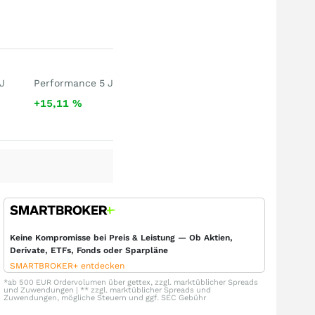
J
Performance 5 J
+15,11
%
Keine Kompromisse bei Preis & Leistung — Ob Aktien,
Derivate, ETFs, Fonds oder Sparpläne
SMARTBROKER+ entdecken
*ab 500 EUR Ordervolumen über gettex, zzgl. marktüblicher Spreads
und Zuwendungen | ** zzgl. marktüblicher Spreads und
Zuwendungen, mögliche Steuern und ggf. SEC Gebühr