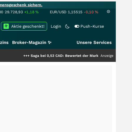
mensgeschenk sichern.
00
29.728,93
+1,18
%
EUR/USD
1,15515
-0,10
%
Aktie geschenkt!
Login
Push-Kurse
zins
Broker-Magazin ✨
Unsere Services
+++
Saga bei 0,53 CAD: Bewertet der Markt noch immer nur die Hälfte de
Anzeige