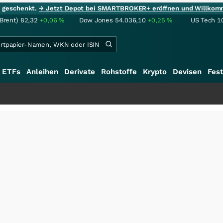
ie geschenkt.
→ Jetzt Depot bei SMARTBROKER+ eröffnen und Willkom
(Brent)
82,32
+0,06
%
Dow Jones
54.036,10
+0,25
%
US Tech 1
ETFs
Anleihen
Derivate
Rohstoffe
Krypto
Devisen
Fest