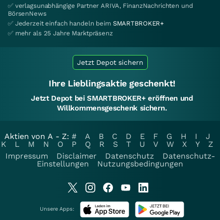
✅ verlagsunabhängige Partner ARIVA, FinanzNachrichten und
BörsenNews
✅ Jederzeit einfach handeln beim
SMARTBROKER+
✅ mehr als 25 Jahre Marktpräsenz
Jetzt Depot sichern
Ihre Lieblingsaktie geschenkt!
Jetzt Depot bei SMARTBROKER+ eröffnen und
Willkommensgeschenk sichern.
Aktien von A - Z:
#
A
B
C
D
E
F
G
H
I
J
K
L
M
N
O
P
Q
R
S
T
U
V
W
X
Y
Z
Impressum
Disclaimer
Datenschutz
Datenschutz-
Einstellungen
Nutzungsbedingungen
Unsere Apps: