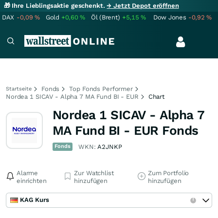
🎁 Ihre Lieblingsaktie geschenkt.
→ Jetzt Depot eröffnen
DAX
-0,09
%
Gold
+0,60
%
Öl (Brent)
+5,15
%
Dow Jones
-0,92
%
Fonds
Top Fonds Performer
Startseite
Nordea 1 SICAV - Alpha 7 MA Fund BI - EUR
Chart
Nordea 1 SICAV - Alpha 7
MA Fund BI - EUR Fonds
Fonds
WKN:
A2JNKP
Alarme
Zur Watchlist
Zum Portfolio
einrichten
hinzufügen
hinzufügen
KAG Kurs