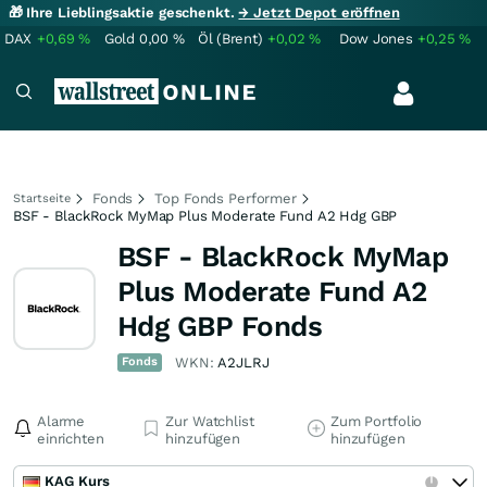
🎁 Ihre Lieblingsaktie geschenkt.
→ Jetzt Depot eröffnen
DAX
+0,69
%
Gold
0,00
%
Öl (Brent)
+0,02
%
Dow Jones
+0,25
%
Fonds
Top Fonds Performer
Startseite
BSF - BlackRock MyMap Plus Moderate Fund A2 Hdg GBP
BSF - BlackRock MyMap
Plus Moderate Fund A2
Hdg GBP Fonds
Fonds
WKN:
A2JLRJ
Alarme
Zur Watchlist
Zum Portfolio
einrichten
hinzufügen
hinzufügen
KAG Kurs