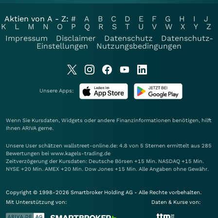
Aktien von A - Z:
#
A
B
C
D
E
F
G
H
I
J
K
L
M
N
O
P
Q
R
S
T
U
V
W
X
Y
Z
Impressum
Disclaimer
Datenschutz
Datenschutz-
Einstellungen
Nutzungsbedingungen
Unsere Apps:
Wenn Sie Kursdaten, Widgets oder andere Finanzinformationen benötigen, hilft
Ihnen
ARIVA
gerne.
Unsere User schätzen wallstreet-online.de: 4.8 von 5 Sternen ermittelt aus 285
Bewertungen bei www.kagels-trading.de
Zeitverzögerung der Kursdaten: Deutsche Börsen +15 Min. NASDAQ +15 Min.
NYSE +20 Min. AMEX +20 Min. Dow Jones +15 Min. Alle Angaben ohne Gewähr.
Copyright © 1998-2026 Smartbroker Holding AG - Alle Rechte vorbehalten.
Mit Unterstützung von:
Daten & Kurse von: