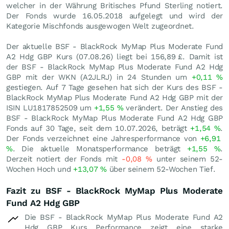
welcher in der Währung Britisches Pfund Sterling notiert.
Der Fonds wurde 16.05.2018 aufgelegt und wird der
Kategorie Mischfonds ausgewogen Welt zugeordnet.
Der aktuelle BSF - BlackRock MyMap Plus Moderate Fund
A2 Hdg GBP Kurs (
07.08.26
) liegt bei 156,89
£
. Damit ist
der BSF - BlackRock MyMap Plus Moderate Fund A2 Hdg
GBP mit der WKN (A2JLRJ) in 24 Stunden um
+0,11
%
gestiegen. Auf 7 Tage gesehen hat sich der Kurs des BSF -
BlackRock MyMap Plus Moderate Fund A2 Hdg GBP mit der
ISIN LU1817852509 um
+1,55
%
verändert. Der Anstieg des
BSF - BlackRock MyMap Plus Moderate Fund A2 Hdg GBP
Fonds auf 30 Tage, seit dem 10.07.2026, beträgt
+1,54
%
.
Der Fonds verzeichnet eine Jahresperformance von
+6,91
%
. Die aktuelle Monatsperformance beträgt
+1,55
%
.
Derzeit notiert der Fonds mit
-0,08
%
unter seinem 52-
Wochen Hoch und
+13,07
%
über seinem 52-Wochen Tief.
Fazit zu BSF - BlackRock MyMap Plus Moderate
Fund A2 Hdg GBP
Die BSF - BlackRock MyMap Plus Moderate Fund A2
Hdg GBP Kurs Performance zeigt eine starke