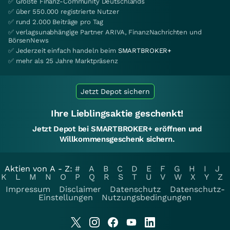
✅ Größte Finanz-Community Deutschlands
✅ über 550.000 registrierte Nutzer
✅ rund 2.000 Beiträge pro Tag
✅ verlagsunabhängige Partner ARIVA, FinanzNachrichten und
BörsenNews
✅ Jederzeit einfach handeln beim
SMARTBROKER+
✅ mehr als 25 Jahre Marktpräsenz
Jetzt Depot sichern
Ihre Lieblingsaktie geschenkt!
Jetzt Depot bei SMARTBROKER+ eröffnen und
Willkommensgeschenk sichern.
Aktien von A - Z:
#
A
B
C
D
E
F
G
H
I
J
K
L
M
N
O
P
Q
R
S
T
U
V
W
X
Y
Z
Impressum
Disclaimer
Datenschutz
Datenschutz-
Einstellungen
Nutzungsbedingungen