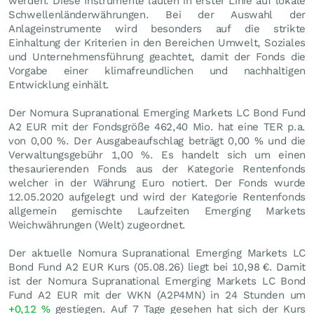
werden. Diese Instrumente lauten in erster Linie auf lokale
Schwellenländerwährungen. Bei der Auswahl der
Anlageinstrumente wird besonders auf die strikte
Einhaltung der Kriterien in den Bereichen Umwelt, Soziales
und Unternehmensführung geachtet, damit der Fonds die
Vorgabe einer klimafreundlichen und nachhaltigen
Entwicklung einhält.
Der Nomura Supranational Emerging Markets LC Bond Fund
A2 EUR mit der Fondsgröße 462,40 Mio. hat eine TER p.a.
von 0,00 %. Der Ausgabeaufschlag beträgt 0,00 % und die
Verwaltungsgebühr 1,00 %. Es handelt sich um einen
thesaurierenden Fonds aus der Kategorie Rentenfonds
welcher in der Währung Euro notiert. Der Fonds wurde
12.05.2020 aufgelegt und wird der Kategorie Rentenfonds
allgemein gemischte Laufzeiten Emerging Markets
Weichwährungen (Welt) zugeordnet.
Der aktuelle Nomura Supranational Emerging Markets LC
Bond Fund A2 EUR Kurs (
05.08.26
) liegt bei 10,98
€
. Damit
ist der Nomura Supranational Emerging Markets LC Bond
Fund A2 EUR mit der WKN (A2P4MN) in 24 Stunden um
+0,12
%
gestiegen. Auf 7 Tage gesehen hat sich der Kurs