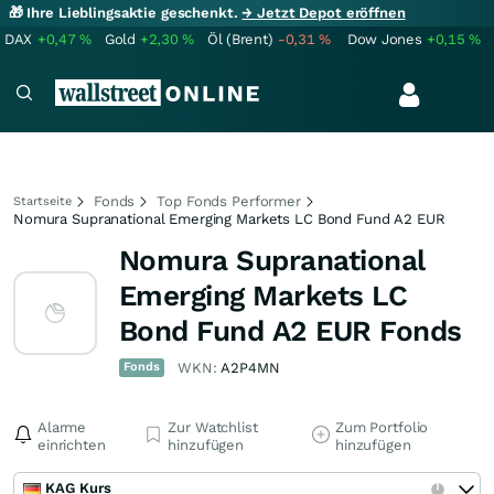
🎁 Ihre Lieblingsaktie geschenkt.
→ Jetzt Depot eröffnen
DAX
+0,47
%
Gold
+2,30
%
Öl (Brent)
-0,31
%
Dow Jones
+0,15
%
Fonds
Top Fonds Performer
Startseite
Nomura Supranational Emerging Markets LC Bond Fund A2 EUR
Nomura Supranational
Emerging Markets LC
Bond Fund A2 EUR Fonds
Fonds
WKN:
A2P4MN
Alarme
Zur Watchlist
Zum Portfolio
einrichten
hinzufügen
hinzufügen
KAG Kurs