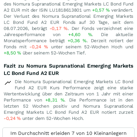
des Nomura Supranational Emerging Markets LC Bond Fund
A2 EUR mit der ISIN LU1818613801 um
+0,57
%
verändert.
Der Verlust des Nomura Supranational Emerging Markets
LC Bond Fund A2 EUR Fonds auf 30 Tage, seit dem
08.07.2026, beträgt
-0,17
%
. Der Fonds verzeichnet eine
Jahresperformance von
+4,60
%
. Die aktuelle
Monatsperformance beträgt
+0,36
%
. Derzeit notiert der
Fonds mit
-0,24
%
unter seinem 52-Wochen Hoch und
+8,50
%
über seinem 52-Wochen Tief.
Fazit zu Nomura Supranational Emerging Markets
LC Bond Fund A2 EUR
Die Nomura Supranational Emerging Markets LC Bond
Fund A2 EUR Kurs Performance zeigt eine starke
Wertentwicklung über den Zeitraum von 1 Jahr mit einer
Performance von
+8,31
%
. Die Performance ist in den
letzten 52 Wochen positiv und Nomura Supranational
Emerging Markets LC Bond Fund A2 EUR notiert zurzeit
-0,24
%
unter dem 52-Wochen Hoch.
Im Durchschnitt erleiden 7 von 10 Kleinanlegern