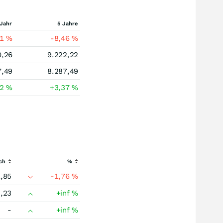
 Jahr
5 Jahre
11
%
-8,46
%
0,26
9.222,22
7,49
8.287,49
22
%
+3,37
%
ch
%
,85
-1,76
%
,23
+inf
%
-
+inf
%