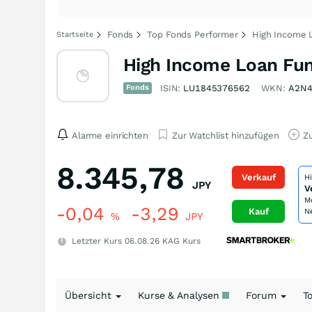
Fonds
Top Fonds Performer
High Income L
Startseite
High Income Loan Fun
Fonds
ISIN:
LU1845376562
WKN:
A2N
Alarme einrichten
Zur Watchlist hinzufügen
Zu
8.345,78
Verkauf
H
JPY
V
M
-0,04
-3,29
Kauf
N
%
JPY
Letzter Kurs
06.08.26
KAG Kurs
Übersicht
Kurse & Analysen
Forum
T