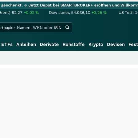
ie geschenkt.
→ Jetzt Depot bei SMARTBROKER+ eröffnen und Willkom
Brent)
82,27
+0,02
%
Dow Jones
54.036,10
+0,25
%
US Tech 1
ETFs
Anleihen
Derivate
Rohstoffe
Krypto
Devisen
Fest