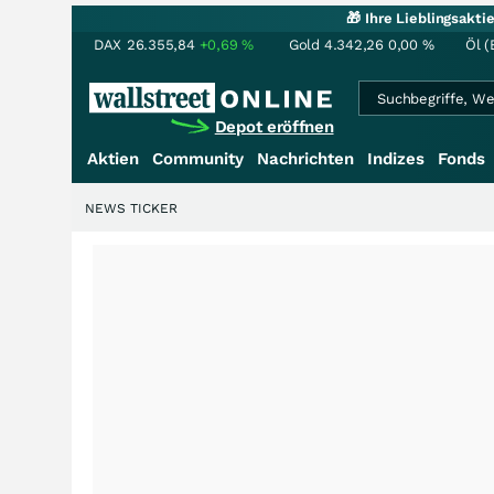
🎁 Ihre Lieblingsakt
DAX
26.355,84
+0,69
%
Gold
4.342,26
0,00
%
Öl (
Depot eröffnen
Aktien
Community
Nachrichten
Indizes
Fonds
NEWS TICKER