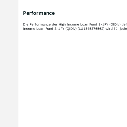
Performance
Die Performance der
High Income Loan Fund S-JPY (QIDiv)
lie
Income Loan Fund S-JPY (QIDiv)
(LU1845376562)
wird für jede