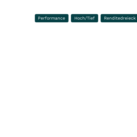
Performance
Hoch/Tief
Renditedreieck