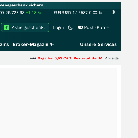
mensgeschenk sichern.
00
29.728,93
+1,18
%
EUR/USD
1,15587
0,00
%
Aktie geschenkt!
Login
Push-Kurse
zins
Broker-Magazin ✨
Unsere Services
+++
Saga bei 0,53 CAD: Bewertet der Markt noch immer nur die Hälfte
Anzeige