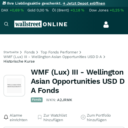
🎁 Ihre Lieblingsaktie geschenkt.
→ Jetzt Depot eröffnen
DAX
+0,69
%
Gold
0,00
%
Öl (Brent)
+0,18
%
Dow Jones
+0,25
%
Fonds
Top Fonds Performer
Startseite
WMF (Lux) III - Wellington Asian Opportunities USD D A
Historische Kurse
WMF (Lux) III - Wellington
Asian Opportunities USD D
A Fonds
Fonds
WKN:
A2JRMK
Alarme
Zur Watchlist
Zum Portfolio
einrichten
hinzufügen
hinzufügen