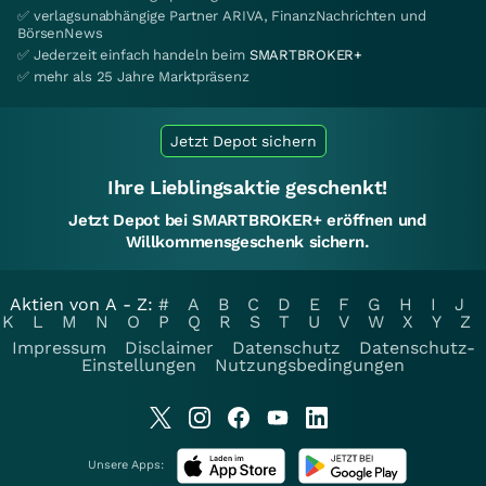
✅ verlagsunabhängige Partner ARIVA, FinanzNachrichten und
BörsenNews
✅ Jederzeit einfach handeln beim
SMARTBROKER+
✅ mehr als 25 Jahre Marktpräsenz
Jetzt Depot sichern
Ihre Lieblingsaktie geschenkt!
Jetzt Depot bei SMARTBROKER+ eröffnen und
Willkommensgeschenk sichern.
Aktien von A - Z:
#
A
B
C
D
E
F
G
H
I
J
K
L
M
N
O
P
Q
R
S
T
U
V
W
X
Y
Z
Impressum
Disclaimer
Datenschutz
Datenschutz-
Einstellungen
Nutzungsbedingungen
Unsere Apps: