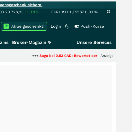
mensgeschenk sichern.
00
29.728,93
+1,18
%
EUR/USD
1,15587
0,00
%
Aktie geschenkt!
Login
Push-Kurse
zins
Broker-Magazin ✨
Unsere Services
+++
Saga bei 0,53 CAD: Bewertet der Markt noch immer nur die 
Anzeige