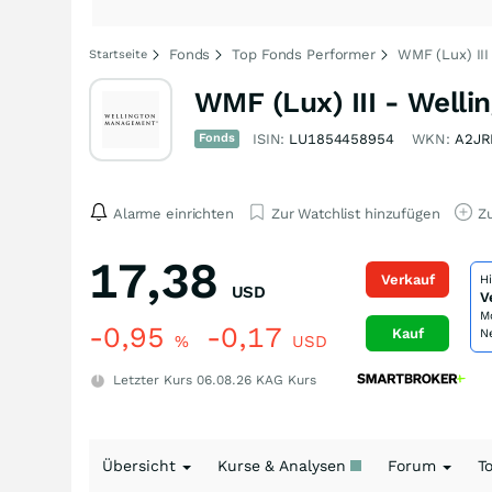
Fonds
Top Fonds Performer
WMF (Lux) III
Startseite
WMF (Lux) III - Welli
Fonds
ISIN:
LU1854458954
WKN:
A2J
Alarme einrichten
Zur Watchlist hinzufügen
Zu
17,38
Verkauf
H
USD
V
M
-0,95
-0,17
Kauf
N
%
USD
Letzter Kurs
06.08.26
KAG Kurs
Übersicht
Kurse & Analysen
Forum
T