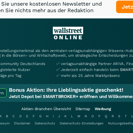
 Sie unsere kostenlosen Newsletter und
Jetz
n Sie nichts mehr aus der Redaktion
instellungsmerkmal als den zentralen verlagsunabhängigen Wissens-Hub 
 in die Börsen- und Wirtschaftswelt, um strategische Entscheidungen zu
Community Deutschlands
✅ verlagsunabhängige Partner ARIVA, Fi
gistrierte Nutzer
✅ Jederzeit einfach handeln beim
SMART
räge pro Tag
✅ mehr als 25 Jahre Marktpräsenz
Bonus Aktion:
Ihre Lieblingsaktie geschenkt!
rn
Jetzt Depot bei SMARTBROKER+ eröffnen und Willkommen
Aktien-Branchen Übersicht
Sitemap
Werbung
A
B
C
D
E
F
G
H
I
J
K
L
M
N
O
P
Q
R
S
T
essum
Disclaimer
Datenschutz
Datenschutz-Einstellungen
Nutzungsbedin