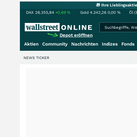
🎁 Ihre Lieblingsakt
DAX
26.355,84
+0,69
%
Gold
4.342,26
0,00
%
Öl (
Depot eröffnen
Aktien
Community
Nachrichten
Indizes
Fonds
NEWS TICKER