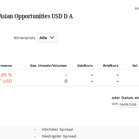
An
 Asian Opportunities USD D A
Alle
Börsenplatz
ormance
Ges. Umsatz/Volumen
Geldkurs
Briefkurs
Vol.
0,95
%
-
-
-
7
USD
0
-
-
oder Datum ei
von
-
Höchster Spread
-
Niedrigster Spread