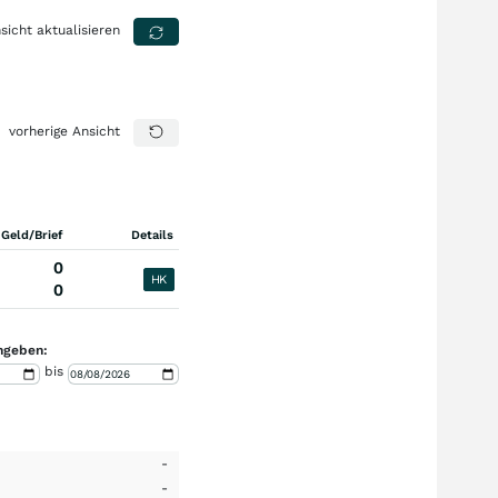
sicht aktualisieren
vorherige Ansicht
 Geld/Brief
Details
0
HK
0
ngeben:
bis
-
-