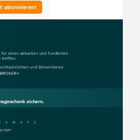
t abonnieren!
für einen aktuellen und fundierten
 treffen.
nanzNachrichten und BörsenNews
BROKER+
sgeschenk sichern.
U
V
W
X
Y
Z
gungen