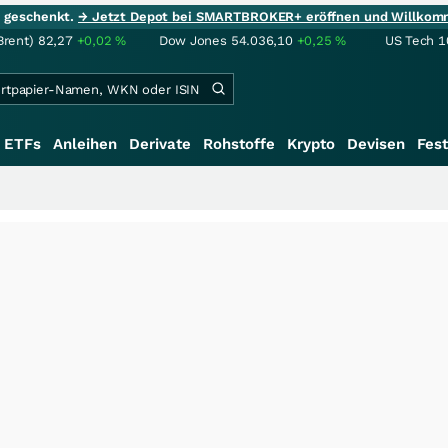
ie geschenkt.
→ Jetzt Depot bei SMARTBROKER+ eröffnen und Willkom
Brent)
82,27
+0,02
%
Dow Jones
54.036,10
+0,25
%
US Tech 1
ETFs
Anleihen
Derivate
Rohstoffe
Krypto
Devisen
Fest