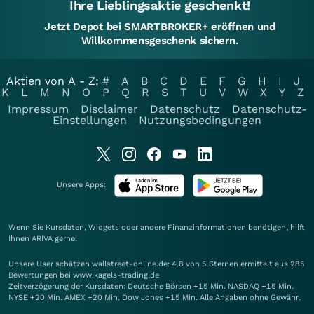
Ihre Lieblingsaktie geschenkt!
Jetzt Depot bei SMARTBROKER+ eröffnen und
Willkommensgeschenk sichern.
Aktien von A - Z:
#
A
B
C
D
E
F
G
H
I
J
K
L
M
N
O
P
Q
R
S
T
U
V
W
X
Y
Z
Impressum
Disclaimer
Datenschutz
Datenschutz-
Einstellungen
Nutzungsbedingungen
Unsere Apps:
Wenn Sie Kursdaten, Widgets oder andere Finanzinformationen benötigen, hilft
Ihnen
ARIVA
gerne.
Unsere User schätzen wallstreet-online.de: 4.8 von 5 Sternen ermittelt aus 285
Bewertungen bei www.kagels-trading.de
Zeitverzögerung der Kursdaten: Deutsche Börsen +15 Min. NASDAQ +15 Min.
NYSE +20 Min. AMEX +20 Min. Dow Jones +15 Min. Alle Angaben ohne Gewähr.