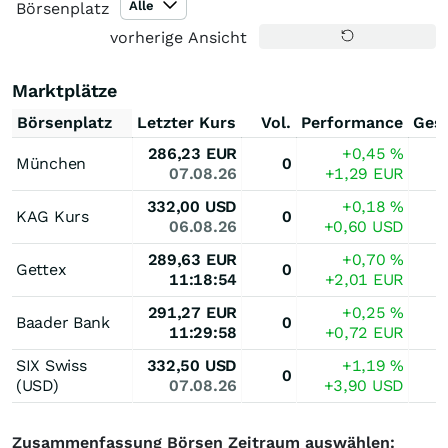
Alle
Börsenplatz
vorherige Ansicht
Marktplätze
Börsenplatz
Letzter Kurs
Vol.
Performance
Ges
286,23
EUR
+0,45
%
München
0
07.08.26
+1,29
EUR
332,00
USD
+0,18
%
KAG Kurs
0
06.08.26
+0,60
USD
289,63
EUR
+0,70
%
Gettex
0
11:18:54
+2,01
EUR
291,27
EUR
+0,25
%
Baader Bank
0
11:29:58
+0,72
EUR
SIX Swiss
332,50
USD
+1,19
%
0
(USD)
07.08.26
+3,90
USD
Zusammenfassung Börsen Zeitraum auswählen: