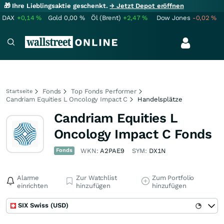
🎁 Ihre Lieblingsaktie geschenkt.
→ Jetzt Depot eröffnen
DAX
+0,14
%
Gold
0,00
%
Öl (Brent)
+2,47
%
Dow Jones
-0,02
%
Fonds
Top Fonds Performer
Startseite
Candriam Equities L Oncology Impact C
Handelsplätze
Candriam Equities L
Oncology Impact C Fonds
Fonds
WKN:
A2PAE9
SYM:
DX1N
Alarme
Zur Watchlist
Zum Portfolio
einrichten
hinzufügen
hinzufügen
SIX Swiss (USD)