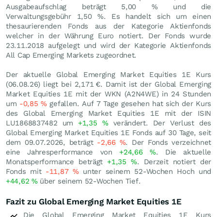
Ausgabeaufschlag beträgt 5,00 % und die
Verwaltungsgebühr 1,50 %. Es handelt sich um einen
thesaurierenden Fonds aus der Kategorie Aktienfonds
welcher in der Währung Euro notiert. Der Fonds wurde
23.11.2018 aufgelegt und wird der Kategorie Aktienfonds
All Cap Emerging Markets zugeordnet.
Der aktuelle Global Emerging Market Equities 1E Kurs
(
06.08.26
) liegt bei 2,171
€
. Damit ist der Global Emerging
Market Equities 1E mit der WKN (A2N4WE) in 24 Stunden
um
-0,85
%
gefallen. Auf 7 Tage gesehen hat sich der Kurs
des Global Emerging Market Equities 1E mit der ISIN
LU1868837482 um
+1,35
%
verändert. Der Verlust des
Global Emerging Market Equities 1E Fonds auf 30 Tage, seit
dem 09.07.2026, beträgt
-2,66
%
. Der Fonds verzeichnet
eine Jahresperformance von
+24,66
%
. Die aktuelle
Monatsperformance beträgt
+1,35
%
. Derzeit notiert der
Fonds mit
-11,87
%
unter seinem 52-Wochen Hoch und
+44,62
%
über seinem 52-Wochen Tief.
Fazit zu Global Emerging Market Equities 1E
Die Global Emerging Market Equities 1E Kurs