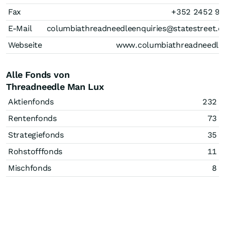
Fax
+352 2452 9
E-Mail
columbiathreadneedleenquiries@statestreet.
Webseite
www.columbiathreadneedle
Alle Fonds von
Threadneedle Man Lux
Aktienfonds
232
Rentenfonds
73
Strategiefonds
35
Rohstofffonds
11
Mischfonds
8