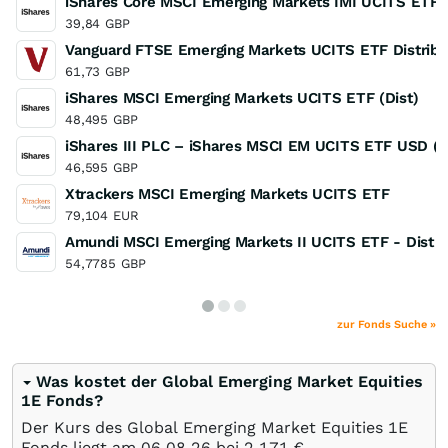
iShares Core MSCI Emerging Markets IMI UCITS ETF
39,84
GBP
Vanguard FTSE Emerging Markets UCITS ETF Distribu
61,73
GBP
iShares MSCI Emerging Markets UCITS ETF (Dist)
48,495
GBP
iShares III PLC – iShares MSCI EM UCITS ETF USD (A
46,595
GBP
Xtrackers MSCI Emerging Markets UCITS ETF
79,104
EUR
Amundi MSCI Emerging Markets II UCITS ETF - Dist
54,7785
GBP
zur Fonds Suche »
Was kostet der Global Emerging Market Equities
1E Fonds?
Der Kurs des Global Emerging Market Equities 1E
Fonds liegt am
06.08.26
bei 2,171
€
.