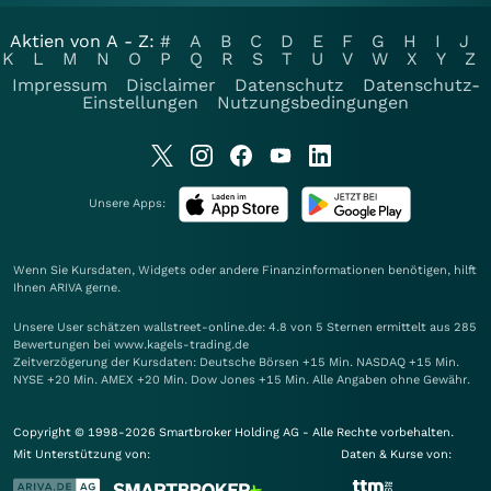
Aktien von A - Z:
#
A
B
C
D
E
F
G
H
I
J
K
L
M
N
O
P
Q
R
S
T
U
V
W
X
Y
Z
Impressum
Disclaimer
Datenschutz
Datenschutz-
Einstellungen
Nutzungsbedingungen
Unsere Apps:
Wenn Sie Kursdaten, Widgets oder andere Finanzinformationen benötigen, hilft
Ihnen
ARIVA
gerne.
Unsere User schätzen wallstreet-online.de: 4.8 von 5 Sternen ermittelt aus 285
Bewertungen bei www.kagels-trading.de
Zeitverzögerung der Kursdaten: Deutsche Börsen +15 Min. NASDAQ +15 Min.
NYSE +20 Min. AMEX +20 Min. Dow Jones +15 Min. Alle Angaben ohne Gewähr.
Copyright © 1998-2026 Smartbroker Holding AG - Alle Rechte vorbehalten.
Mit Unterstützung von:
Daten & Kurse von: