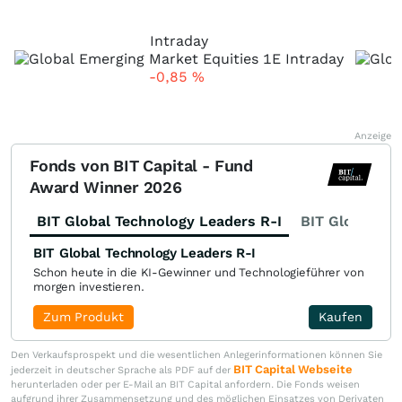
Intraday
-0,85
%
Anzeige
Fonds von BIT Capital - Fund
Award Winner 2026
BIT Global Technology Leaders R-I
BIT Global Fi
BIT Global Technology Leaders R-I
Schon heute in die KI-Gewinner und Technologieführer von
morgen investieren.
Zum Produkt
Kaufen
Den Verkaufsprospekt und die wesentlichen Anlegerinformationen können Sie
BIT Capital Webseite
jederzeit in deutscher Sprache als PDF auf der
herunterladen oder per E-Mail an BIT Capital anfordern. Die Fonds weisen
aufgrund ihrer Zusammensetzung und des möglichen Einsatzes von Derivaten