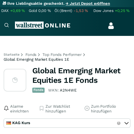
🎁 Ihre Lieblingsaktie geschenkt.
→ Jetzt Depot eröffnen
DAX
+0,69
%
Gold
0,00
%
Öl (Brent)
-1,53
%
Dow Jones
+0,25
%
Fonds
Top Fonds Performer
Startseite
Global Emerging Market Equities 1E
Global Emerging Market
Equities 1E Fonds
Fonds
WKN:
A2N4WE
Alarme
Zur Watchlist
Zum Portfolio
einrichten
hinzufügen
hinzufügen
KAG Kurs