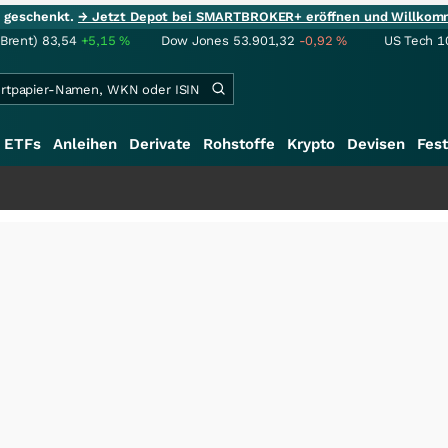
ie geschenkt.
→ Jetzt Depot bei SMARTBROKER+ eröffnen und Willkom
(Brent)
83,54
+5,15
%
Dow Jones
53.901,32
-0,92
%
US Tech 1
ETFs
Anleihen
Derivate
Rohstoffe
Krypto
Devisen
Fest