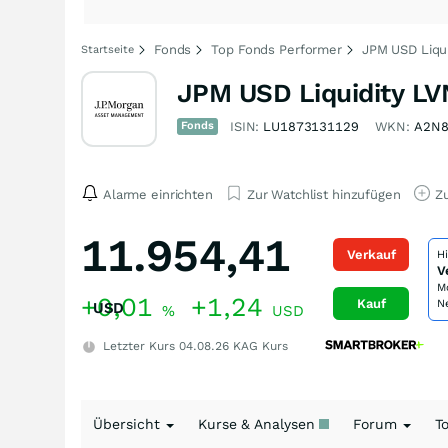
Fonds
Top Fonds Performer
JPM USD Liqui
Startseite
JPM USD Liquidity LVN
Fonds
ISIN:
LU1873131129
WKN:
A2N
Alarme einrichten
Zur Watchlist hinzufügen
Zu
11.954,41
Verkauf
H
V
M
+0,01
+1,24
Kauf
N
USD
%
USD
Letzter Kurs
04.08.26
KAG Kurs
Übersicht
Kurse & Analysen
Forum
T