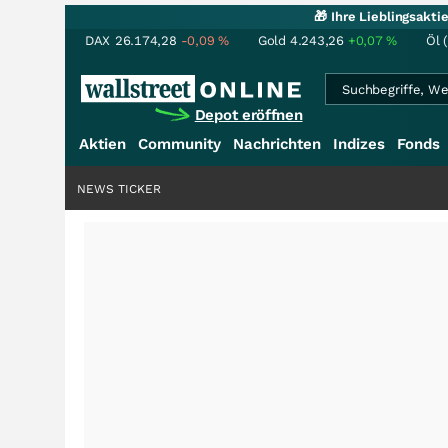
🎁 Ihre Lieblingsakt
DAX
26.174,28
-0,09
%
Gold
4.243,26
+0,07
%
Öl 
Depot eröffnen
Aktien
Community
Nachrichten
Indizes
Fonds
NEWS TICKER