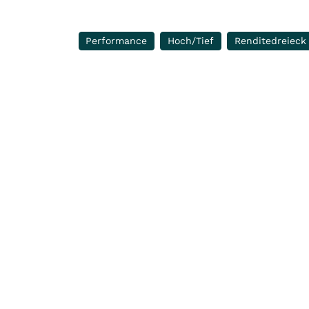
Performance
Hoch/Tief
Renditedreieck