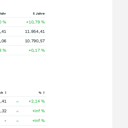
Jahr
5 Jahre
90
%
+10,79
%
,41
11.954,41
,06
10.790,57
13
%
+0,17
%
ch
%
,41
+2,14
%
,32
+inf
%
-
+inf
%