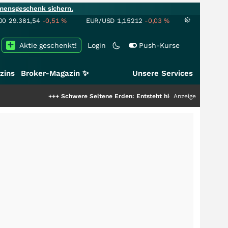
mensgeschenk sichern.
00
29.381,54
-0,51
%
EUR/USD
1,15212
-0,03
%
Aktie geschenkt!
Login
Push-Kurse
zins
Broker-Magazin ✨
Unsere Services
+++
Schwere Seltene Erden: Entsteht hier die nächste Milliardenstory?
Anzeige