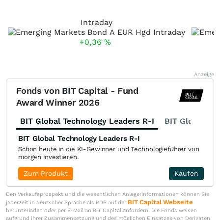
Intraday
+0,36
%
Anzeige
Fonds von BIT Capital - Fund
Award Winner 2026
BIT Global Technology Leaders R-I
BIT Global Fi
BIT Global Technology Leaders R-I
Schon heute in die KI-Gewinner und Technologieführer von
morgen investieren.
Zum Produkt
Kaufen
Den Verkaufsprospekt und die wesentlichen Anlegerinformationen können Sie
BIT Capital Webseite
jederzeit in deutscher Sprache als PDF auf der
herunterladen oder per E-Mail an BIT Capital anfordern. Die Fonds weisen
aufgrund ihrer Zusammensetzung und des möglichen Einsatzes von Derivaten