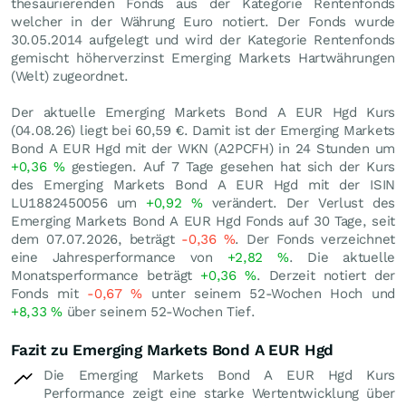
thesaurierenden Fonds aus der Kategorie Rentenfonds
welcher in der Währung Euro notiert. Der Fonds wurde
30.05.2014 aufgelegt und wird der Kategorie Rentenfonds
gemischt höherverzinst Emerging Markets Hartwährungen
(Welt) zugeordnet.
Der aktuelle Emerging Markets Bond A EUR Hgd Kurs
(
04.08.26
) liegt bei 60,59
€
. Damit ist der Emerging Markets
Bond A EUR Hgd mit der WKN (A2PCFH) in 24 Stunden um
+0,36
%
gestiegen. Auf 7 Tage gesehen hat sich der Kurs
des Emerging Markets Bond A EUR Hgd mit der ISIN
LU1882450056 um
+0,92
%
verändert. Der Verlust des
Emerging Markets Bond A EUR Hgd Fonds auf 30 Tage, seit
dem 07.07.2026, beträgt
-0,36
%
. Der Fonds verzeichnet
eine Jahresperformance von
+2,82
%
. Die aktuelle
Monatsperformance beträgt
+0,36
%
. Derzeit notiert der
Fonds mit
-0,67
%
unter seinem 52-Wochen Hoch und
+8,33
%
über seinem 52-Wochen Tief.
Fazit zu Emerging Markets Bond A EUR Hgd
Die Emerging Markets Bond A EUR Hgd Kurs
Performance zeigt eine starke Wertentwicklung über