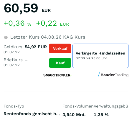
60,59
EUR
+0,36
+0,22
%
EUR
Letzter Kurs
04.08.26
KAG Kurs
Geldkurs
54,92
EUR
Verkauf
01.02.22
Verlängerte Handelszeiten
07:30 bis 23:00 Uhr
Briefkurs
–
Kauf
01.02.22
Fonds-Typ
Fonds-Volumen
Verwaltungsgebüh
Rentenfonds gemischt höherverzinst Emerging Markets Hartwährungen (Welt)
3,940 Mrd.
1,35
%