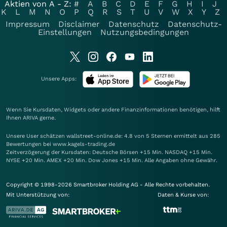
Aktien von A - Z:
#
A
B
C
D
E
F
G
H
I
J
K
L
M
N
O
P
Q
R
S
T
U
V
W
X
Y
Z
Impressum
Disclaimer
Datenschutz
Datenschutz-
Einstellungen
Nutzungsbedingungen
Unsere Apps:
Wenn Sie Kursdaten, Widgets oder andere Finanzinformationen benötigen, hilft
Ihnen
ARIVA
gerne.
Unsere User schätzen wallstreet-online.de: 4.8 von 5 Sternen ermittelt aus 285
Bewertungen bei www.kagels-trading.de
Zeitverzögerung der Kursdaten: Deutsche Börsen +15 Min. NASDAQ +15 Min.
NYSE +20 Min. AMEX +20 Min. Dow Jones +15 Min. Alle Angaben ohne Gewähr.
Copyright © 1998-2026 Smartbroker Holding AG - Alle Rechte vorbehalten.
Mit Unterstützung von:
Daten & Kurse von: