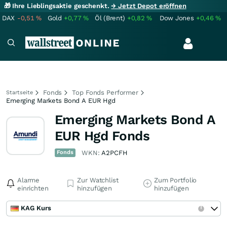
🎁 Ihre Lieblingsaktie geschenkt.
→ Jetzt Depot eröffnen
DAX
-0,51
%
Gold
+0,77
%
Öl (Brent)
+0,82
%
Dow Jones
+0,46
%
Fonds
Top Fonds Performer
Startseite
Emerging Markets Bond A EUR Hgd
Emerging Markets Bond A
EUR Hgd Fonds
Fonds
WKN:
A2PCFH
Alarme
Zur Watchlist
Zum Portfolio
einrichten
hinzufügen
hinzufügen
KAG Kurs