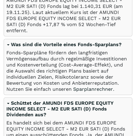
AMUNDI FDS EUROPE EQUITY INCOME SELECT -
M2 EUR SATI (D) Fonds lag bei 1.140,31
EUR
(am
19.11.25
). Laut aktuellem Kurs ist der AMUNDI
FDS EUROPE EQUITY INCOME SELECT - M2 EUR
SATI (D) Fonds +17,87
%
vom 52 Wochen-Tief
entfernt.
Was sind die Vorteile eines Fonds-Sparplans?
Fonds-Sparpläne fördern den langfristigen
Vermögensaufbau durch regelmäßige Investitionen
und Kostenverteilung (Cost-Average-Effekt), und
die Auswahl des richtigen Plans basiert auf
individuellen Zielen, Risikotoleranz sowie der
Bewertung von Kosten und Anbieterreputation.
Nutzen Sie einfach unseren
Sparplanrechner
.
Schüttet der AMUNDI FDS EUROPE EQUITY
INCOME SELECT - M2 EUR SATI (D) Fonds
Dividenden aus?
Es handelt sich bei dem AMUNDI FDS EUROPE
EQUITY INCOME SELECT - M2 EUR SATI (D) Fonds
um einen ausschüttenden Fonds. Ja, der AMUNDI