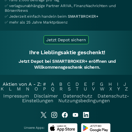
✅ verlagsunabhängige Partner ARIVA, FinanzNachrichten und
BörsenNews
✅ Jederzeit einfach handeln beim
SMARTBROKER+
✅ mehr als 25 Jahre Marktpräsenz
Jetzt Depot sichern
Ihre Lieblingsaktie geschenkt!
Jetzt Depot bei SMARTBROKER+ eröffnen und
Willkommensgeschenk sichern.
Aktien von A - Z:
#
A
B
C
D
E
F
G
H
I
J
K
L
M
N
O
P
Q
R
S
T
U
V
W
X
Y
Z
Impressum
Disclaimer
Datenschutz
Datenschutz-
Einstellungen
Nutzungsbedingungen
Unsere Apps: