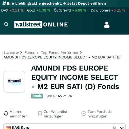
🎁 Ihre Lieblingsaktie geschenkt.
→ Jetzt Depot eröffnen
DAX
-0,11
%
Gold
+1,09
%
Öl (Brent)
+6,68
%
Dow Jones
-0,21
%
Fonds
Top Fonds Performer
Startseite
AMUNDI FDS EUROPE EQUITY INCOME SELECT - M2 EUR SATI (D)
AMUNDI FDS EUROPE
EQUITY INCOME SELECT
- M2 EUR SATI (D) Fonds
Fonds
WKN:
A2PCP4
Alarme
Zur Watchlist
Zum Portfolio
einrichten
hinzufügen
hinzufügen
KAG Kurs