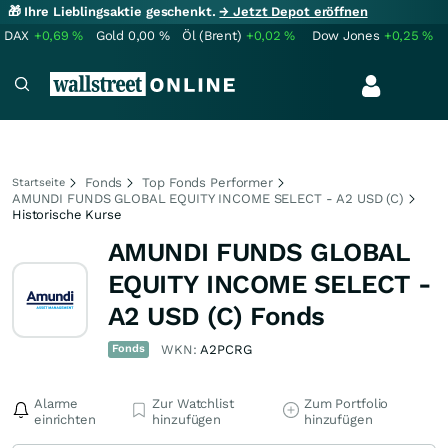
🎁 Ihre Lieblingsaktie geschenkt.
→ Jetzt Depot eröffnen
DAX
+0,69
%
Gold
0,00
%
Öl (Brent)
+0,02
%
Dow Jones
+0,25
%
Fonds
Top Fonds Performer
Startseite
AMUNDI FUNDS GLOBAL EQUITY INCOME SELECT - A2 USD (C)
Historische Kurse
AMUNDI FUNDS GLOBAL
EQUITY INCOME SELECT -
A2 USD (C) Fonds
Fonds
WKN:
A2PCRG
Alarme
Zur Watchlist
Zum Portfolio
einrichten
hinzufügen
hinzufügen