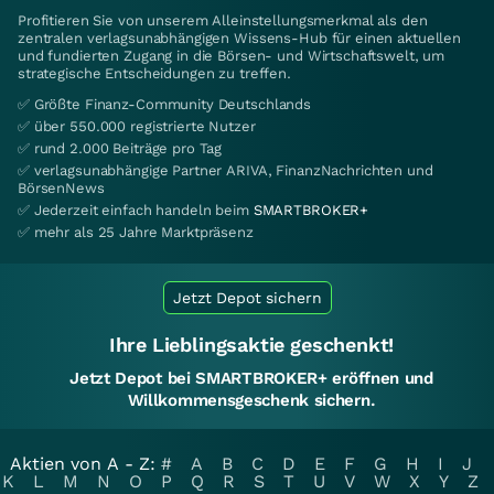
Profitieren Sie von unserem Alleinstellungsmerkmal als den
zentralen verlagsunabhängigen Wissens-Hub für einen aktuellen
und fundierten Zugang in die Börsen- und Wirtschaftswelt, um
strategische Entscheidungen zu treffen.
✅ Größte Finanz-Community Deutschlands
✅ über 550.000 registrierte Nutzer
✅ rund 2.000 Beiträge pro Tag
✅ verlagsunabhängige Partner ARIVA, FinanzNachrichten und
BörsenNews
✅ Jederzeit einfach handeln beim
SMARTBROKER+
✅ mehr als 25 Jahre Marktpräsenz
Jetzt Depot sichern
Ihre Lieblingsaktie geschenkt!
Jetzt Depot bei SMARTBROKER+ eröffnen und
Willkommensgeschenk sichern.
Aktien von A - Z:
#
A
B
C
D
E
F
G
H
I
J
K
L
M
N
O
P
Q
R
S
T
U
V
W
X
Y
Z