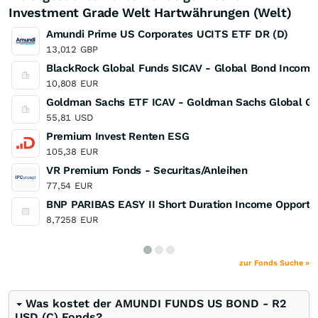
Investment Grade Welt Hartwährungen (Welt)
Amundi Prime US Corporates UCITS ETF DR (D)
13,012
GBP
BlackRock Global Funds SICAV - Global Bond Income
10,808
EUR
Goldman Sachs ETF ICAV - Goldman Sachs Global G
55,81
USD
Premium Invest Renten ESG
105,38
EUR
VR Premium Fonds - Securitas/Anleihen
77,54
EUR
BNP PARIBAS EASY II Short Duration Income Opportu
8,7258
EUR
zur Fonds Suche »
Was kostet der AMUNDI FUNDS US BOND - R2
USD (C) Fonds?