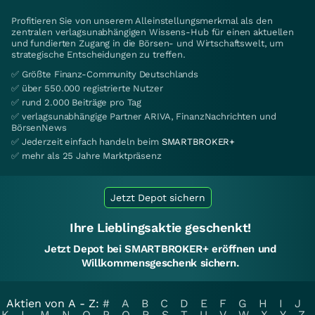
Profitieren Sie von unserem Alleinstellungsmerkmal als den
zentralen verlagsunabhängigen Wissens-Hub für einen aktuellen
und fundierten Zugang in die Börsen- und Wirtschaftswelt, um
strategische Entscheidungen zu treffen.
✅ Größte Finanz-Community Deutschlands
✅ über 550.000 registrierte Nutzer
✅ rund 2.000 Beiträge pro Tag
✅ verlagsunabhängige Partner ARIVA, FinanzNachrichten und
BörsenNews
✅ Jederzeit einfach handeln beim
SMARTBROKER+
✅ mehr als 25 Jahre Marktpräsenz
Jetzt Depot sichern
Ihre Lieblingsaktie geschenkt!
Jetzt Depot bei SMARTBROKER+ eröffnen und
Willkommensgeschenk sichern.
Aktien von A - Z:
#
A
B
C
D
E
F
G
H
I
J
K
L
M
N
O
P
Q
R
S
T
U
V
W
X
Y
Z