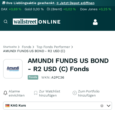
🎁 Ihre Lieblingsaktie geschenkt.
→ Jetzt Depot eröffnen
DAX
+0,69
%
Gold
0,00
%
Öl (Brent)
+0,02
%
Dow Jones
+0,25
%
Fonds
Top Fonds Performer
Startseite
AMUNDI FUNDS US BOND - R2 USD (C)
AMUNDI FUNDS US BOND
- R2 USD (C) Fonds
Fonds
WKN:
A2PC36
Alarme
Zur Watchlist
Zum Portfolio
einrichten
hinzufügen
hinzufügen
KAG Kurs