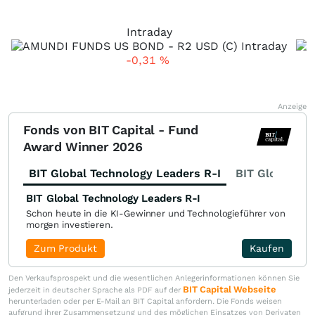
Intraday
-0,31
%
Anzeige
Fonds von BIT Capital - Fund
Award Winner 2026
BIT Global Technology Leaders R-I
BIT Global Fi
BIT Global Technology Leaders R-I
Schon heute in die KI-Gewinner und Technologieführer von
morgen investieren.
Zum Produkt
Kaufen
Den Verkaufsprospekt und die wesentlichen Anlegerinformationen können Sie
BIT Capital Webseite
jederzeit in deutscher Sprache als PDF auf der
herunterladen oder per E-Mail an BIT Capital anfordern. Die Fonds weisen
aufgrund ihrer Zusammensetzung und des möglichen Einsatzes von Derivaten