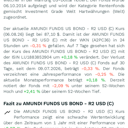
welcher in der Währung US-Dollar notiert. Der Fonds wurde
06.10.2014 aufgelegt und wird der Kategorie Rentenfonds
gemischt Investment Grade Welt Hartwährungen (Welt)
zugeordnet.
Der aktuelle AMUNDI FUNDS US BOND - R2 USD (C) Kurs
(
06.08.26
) liegt bei 87,10
$
. Damit ist der AMUNDI FUNDS
US BOND - R2 USD (C) mit der WKN (A2PC36) in 24
Stunden um
-0,31
%
gefallen. Auf 7 Tage gesehen hat sich
der Kurs des AMUNDI FUNDS US BOND - R2 USD (C) mit
der ISIN LU1883852904 um
+0,18
%
verändert. Der Verlust
des AMUNDI FUNDS US BOND - R2 USD (C) Fonds auf 30
Tage, seit dem 09.07.2026, beträgt
-0,33
%
. Der Fonds
verzeichnet eine Jahresperformance von
-0,25
%
. Die
aktuelle Monatsperformance beträgt
+0,18
%
. Derzeit
notiert der Fonds mit
-2,09
%
unter seinem 52-Wochen
Hoch und
+2,41
%
über seinem 52-Wochen Tief.
Fazit zu AMUNDI FUNDS US BOND - R2 USD (C)
Die AMUNDI FUNDS US BOND - R2 USD (C) Kurs
Performance zeigt eine schwache Wertentwicklung
über den Zeitraum von 1 Jahr mit einer Performance von