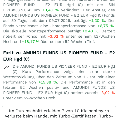
PIONEER FUND - E2 EUR Hgd (C) mit der ISIN
LU1883873066 um
+0,43
%
verändert. Der Anstieg des
AMUNDI FUNDS US PIONEER FUND - E2 EUR Hgd (C) Fonds
auf 30 Tage, seit dem 09.07.2026, beträgt
+1,30
%
. Der
Fonds verzeichnet eine Jahresperformance von
+6,75
%
.
Die aktuelle Monatsperformance beträgt
+0,43
%
. Derzeit
notiert der Fonds mit
-3,02
%
unter seinem 52-Wochen
Hoch und
+18,17
%
über seinem 52-Wochen Tief.
Fazit zu AMUNDI FUNDS US PIONEER FUND - E2
EUR Hgd (C)
Die AMUNDI FUNDS US PIONEER FUND - E2 EUR Hgd
(C) Kurs Performance zeigt eine sehr starke
Wertentwicklung über den Zeitraum von 1 Jahr mit einer
Performance von
+15,88
%
. Die Performance ist in den
letzten 52 Wochen positiv und AMUNDI FUNDS US
PIONEER FUND - E2 EUR Hgd (C) notiert zurzeit
-3,02
%
unter dem 52-Wochen Hoch.
Im Durchschnitt erleiden 7 von 10 Kleinanlegern
Verluste beim Handel mit Turbo-Zertifikaten. Turbo-