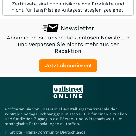
Zertifikate sind hoch risikoreiche Produkte und
nicht für langfristige Anlagestrategien geeignet.
Newsletter
Abonnieren Sie unsere kostenlosen Newsletter
und verpassen Sie nichts mehr aus der
Redaktion
Jetzt abonnieren!
Profitieren Sie von unserem Alleinstellungsmerkmal als den
zentralen verlagsunabhängigen Wissens-Hub für einen aktuellen
und fundierten Zugang in die Börsen- und Wirtschaftswelt, um
strategische Entscheidungen zu treffen.
✅ Größte Finanz-Community Deutschlands