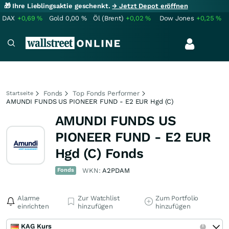
🎁 Ihre Lieblingsaktie geschenkt.
→ Jetzt Depot eröffnen
DAX
+0,69
%
Gold
0,00
%
Öl (Brent)
+0,02
%
Dow Jones
+0,25
%
Fonds
Top Fonds Performer
Startseite
AMUNDI FUNDS US PIONEER FUND - E2 EUR Hgd (C)
AMUNDI FUNDS US
PIONEER FUND - E2 EUR
Hgd (C) Fonds
Fonds
WKN:
A2PDAM
Alarme
Zur Watchlist
Zum Portfolio
einrichten
hinzufügen
hinzufügen
KAG Kurs