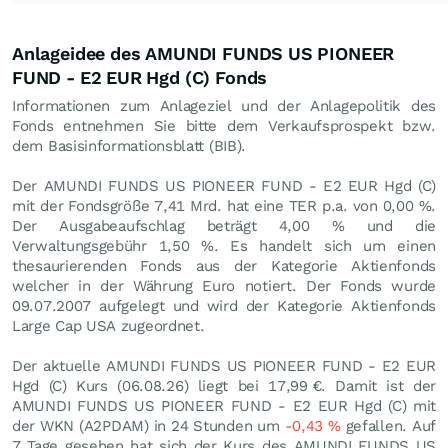
Anlageidee des AMUNDI FUNDS US PIONEER
FUND - E2 EUR Hgd (C) Fonds
Informationen zum Anlageziel und der Anlagepolitik des
Fonds entnehmen Sie bitte dem Verkaufsprospekt bzw.
dem Basisinformationsblatt (BIB).
Der AMUNDI FUNDS US PIONEER FUND - E2 EUR Hgd (C)
mit der Fondsgröße 7,41 Mrd. hat eine TER p.a. von 0,00 %.
Der Ausgabeaufschlag beträgt 4,00 % und die
Verwaltungsgebühr 1,50 %. Es handelt sich um einen
thesaurierenden Fonds aus der Kategorie Aktienfonds
welcher in der Währung Euro notiert. Der Fonds wurde
09.07.2007 aufgelegt und wird der Kategorie Aktienfonds
Large Cap USA zugeordnet.
Der aktuelle AMUNDI FUNDS US PIONEER FUND - E2 EUR
Hgd (C) Kurs (
06.08.26
) liegt bei 17,99
€
. Damit ist der
AMUNDI FUNDS US PIONEER FUND - E2 EUR Hgd (C) mit
der WKN (A2PDAM) in 24 Stunden um
-0,43
%
gefallen. Auf
7 Tage gesehen hat sich der Kurs des AMUNDI FUNDS US