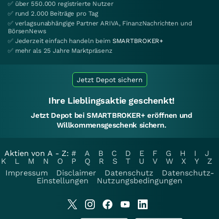
✅ über 550.000 registrierte Nutzer
✅ rund 2.000 Beiträge pro Tag
✅ verlagsunabhängige Partner ARIVA, FinanzNachrichten und
BörsenNews
✅ Jederzeit einfach handeln beim
SMARTBROKER+
✅ mehr als 25 Jahre Marktpräsenz
Jetzt Depot sichern
Ihre Lieblingsaktie geschenkt!
Jetzt Depot bei SMARTBROKER+ eröffnen und
Willkommensgeschenk sichern.
Aktien von A - Z:
#
A
B
C
D
E
F
G
H
I
J
K
L
M
N
O
P
Q
R
S
T
U
V
W
X
Y
Z
Impressum
Disclaimer
Datenschutz
Datenschutz-
Einstellungen
Nutzungsbedingungen