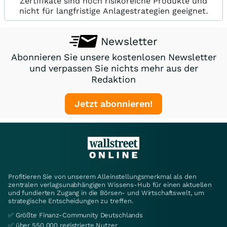
Zertifikate sind hoch risikoreiche Produkte und
nicht für langfristige Anlagestrategien geeignet.
Newsletter
Abonnieren Sie unsere kostenlosen Newsletter
und verpassen Sie nichts mehr aus der
Redaktion
Jetzt abonnieren!
Profitieren Sie von unserem Alleinstellungsmerkmal als den
zentralen verlagsunabhängigen Wissens-Hub für einen aktuellen
und fundierten Zugang in die Börsen- und Wirtschaftswelt, um
strategische Entscheidungen zu treffen.
✅ Größte Finanz-Community Deutschlands
✅ über 550.000 registrierte Nutzer