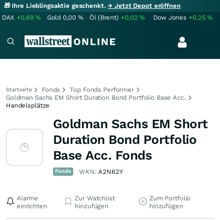
🎁 Ihre Lieblingsaktie geschenkt.
→ Jetzt Depot eröffnen
DAX
+0,69
%
Gold
0,00
%
Öl (Brent)
+0,02
%
Dow Jones
+0,25
%
Fonds
Top Fonds Performer
Startseite
Goldman Sachs EM Short Duration Bond Portfolio Base Acc.
Handelsplätze
Goldman Sachs EM Short
Duration Bond Portfolio
Base Acc. Fonds
Fonds
WKN:
A2N62Y
Alarme
Zur Watchlist
Zum Portfolio
einrichten
hinzufügen
hinzufügen