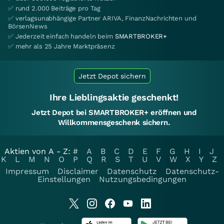
✅ rund 2.000 Beiträge pro Tag
✅ verlagsunabhängige Partner ARIVA, FinanzNachrichten und
BörsenNews
✅ Jederzeit einfach handeln beim
SMARTBROKER+
✅ mehr als 25 Jahre Marktpräsenz
Jetzt Depot sichern
Ihre Lieblingsaktie geschenkt!
Jetzt Depot bei SMARTBROKER+ eröffnen und
Willkommensgeschenk sichern.
Aktien von A - Z:
#
A
B
C
D
E
F
G
H
I
J
K
L
M
N
O
P
Q
R
S
T
U
V
W
X
Y
Z
Impressum
Disclaimer
Datenschutz
Datenschutz-
Einstellungen
Nutzungsbedingungen