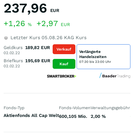
237,96
EUR
+1,26
+2,97
%
EUR
Letzter Kurs
05.08.26
KAG Kurs
Geldkurs
189,82
EUR
Verkauf
Verlängerte
02.02.22
Handelszeiten
Briefkurs
195,69
EUR
07:30 bis 23:00 Uhr
Kauf
02.02.22
Fonds-Typ
Fonds-Volumen
Verwaltungsgebühr
P
Aktienfonds All Cap Welt
600,105 Mio.
2,00
%
+