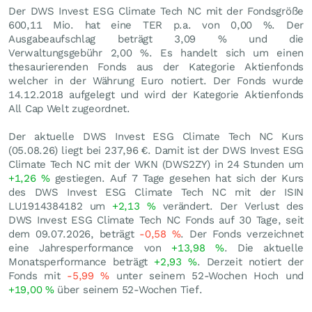
Der DWS Invest ESG Climate Tech NC mit der Fondsgröße
600,11 Mio. hat eine TER p.a. von 0,00 %. Der
Ausgabeaufschlag beträgt 3,09 % und die
Verwaltungsgebühr 2,00 %. Es handelt sich um einen
thesaurierenden Fonds aus der Kategorie Aktienfonds
welcher in der Währung Euro notiert. Der Fonds wurde
14.12.2018 aufgelegt und wird der Kategorie Aktienfonds
All Cap Welt zugeordnet.
Der aktuelle DWS Invest ESG Climate Tech NC Kurs
(
05.08.26
) liegt bei 237,96
€
. Damit ist der DWS Invest ESG
Climate Tech NC mit der WKN (DWS2ZY) in 24 Stunden um
+1,26
%
gestiegen. Auf 7 Tage gesehen hat sich der Kurs
des DWS Invest ESG Climate Tech NC mit der ISIN
LU1914384182 um
+2,13
%
verändert. Der Verlust des
DWS Invest ESG Climate Tech NC Fonds auf 30 Tage, seit
dem 09.07.2026, beträgt
-0,58
%
. Der Fonds verzeichnet
eine Jahresperformance von
+13,98
%
. Die aktuelle
Monatsperformance beträgt
+2,93
%
. Derzeit notiert der
Fonds mit
-5,99
%
unter seinem 52-Wochen Hoch und
+19,00
%
über seinem 52-Wochen Tief.