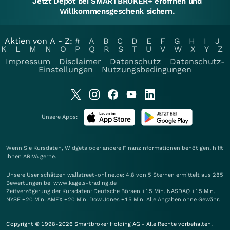
Jetzt Depot bei SMARTBROKER+ eröffnen und
Willkommensgeschenk sichern.
Aktien von A - Z:
#
A
B
C
D
E
F
G
H
I
J
K
L
M
N
O
P
Q
R
S
T
U
V
W
X
Y
Z
Impressum
Disclaimer
Datenschutz
Datenschutz-
Einstellungen
Nutzungsbedingungen
Unsere Apps:
Wenn Sie Kursdaten, Widgets oder andere Finanzinformationen benötigen, hilft
Ihnen
ARIVA
gerne.
Unsere User schätzen wallstreet-online.de: 4.8 von 5 Sternen ermittelt aus 285
Bewertungen bei www.kagels-trading.de
Zeitverzögerung der Kursdaten: Deutsche Börsen +15 Min. NASDAQ +15 Min.
NYSE +20 Min. AMEX +20 Min. Dow Jones +15 Min. Alle Angaben ohne Gewähr.
Copyright © 1998-2026 Smartbroker Holding AG - Alle Rechte vorbehalten.