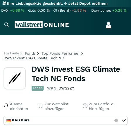
🎁 Ihre Lieblingsaktie geschenkt.
→ Jetzt Depot eröffnen
DAX
+0,69
%
Gold
0,00
%
Öl (Brent)
-1,53
%
Dow Jones
+0,25
%
Fonds
Top Fonds Performer
Startseite
DWS Invest ESG Climate Tech NC
DWS Invest ESG Climate
Tech NC Fonds
Fonds
WKN:
DWS2ZY
Alarme
Zur Watchlist
Zum Portfolio
einrichten
hinzufügen
hinzufügen
KAG Kurs