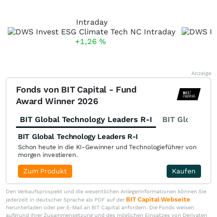
Intraday
+1,26
%
Anzeige
Fonds von BIT Capital - Fund
Award Winner 2026
BIT Global Technology Leaders R-I
BIT Global Fi
BIT Global Technology Leaders R-I
Schon heute in die KI-Gewinner und Technologieführer von
morgen investieren.
Zum Produkt
Kaufen
Den Verkaufsprospekt und die wesentlichen Anlegerinformationen können Sie
BIT Capital Webseite
jederzeit in deutscher Sprache als PDF auf der
herunterladen oder per E-Mail an BIT Capital anfordern. Die Fonds weisen
aufgrund ihrer Zusammensetzung und des möglichen Einsatzes von Derivaten