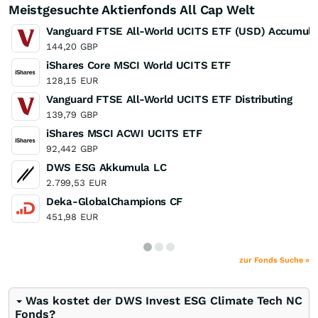
Meistgesuchte Aktienfonds All Cap Welt
Vanguard FTSE All-World UCITS ETF (USD) Accumula
144,20
GBP
iShares Core MSCI World UCITS ETF
128,15
EUR
Vanguard FTSE All-World UCITS ETF Distributing
139,79
GBP
iShares MSCI ACWI UCITS ETF
92,442
GBP
DWS ESG Akkumula LC
2.799,53
EUR
Deka-GlobalChampions CF
451,98
EUR
zur Fonds Suche »
Was kostet der DWS Invest ESG Climate Tech NC
Fonds?