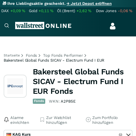
🎁 Ihre Lieblingsaktie geschenkt.
→ Jetzt Depot eröffnen
DAX
+0,09
%
Gold
+0,11
%
Öl (Brent)
+2,62
%
Dow Jones
-0,06
%
Fonds
Top Fonds Performer
Startseite
Bakersteel Global Funds SICAV - Electrum Fund I EUR
Bakersteel Global Funds
SICAV - Electrum Fund I
EUR Fonds
Fonds
WKN:
A2PB5E
Alarme
Zur Watchlist
Zum Portfolio
einrichten
hinzufügen
hinzufügen
KAG Kurs