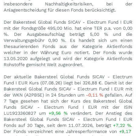
insbesondere Nachhaltigkeitsrisiken, bei der
Anlageentscheidung für diesen Fonds berücksichtigt.
Der Bakersteel Global Funds SICAV - Electrum Fund I EUR
mit der Fondsgröße 495,00 Mio. hat eine TER p.a. von 0,00
%. Der Ausgabeaufschlag beträgt 5,00 % und die
Verwaltungsgebühr 0,90 %. Es handelt sich um einen
thesaurierenden Fonds aus der Kategorie Aktienfonds
welcher in der Währung Euro notiert. Der Fonds wurde
13.05.2020 aufgelegt und wird der Kategorie Aktienfonds
Rohstoffe gemischt Welt zugeordnet.
Der aktuelle Bakersteel Global Funds SICAV - Electrum
Fund I EUR Kurs (
07.08.26
) liegt bei 326,88
€
. Damit ist der
Bakersteel Global Funds SICAV - Electrum Fund I EUR mit
der WKN (A2PB5E) in 24 Stunden um
-0,11
%
gefallen. Auf
7 Tage gesehen hat sich der Kurs des Bakersteel Global
Funds SICAV - Electrum Fund I EUR mit der ISIN
LU1923360827 um
+9,56
%
verändert. Der Anstieg des
Bakersteel Global Funds SICAV - Electrum Fund I EUR
Fonds auf 30 Tage, seit dem 11.07.2026, beträgt
+7,22
%
.
Der Fonds verzeichnet eine Jahresperformance von
+9,17