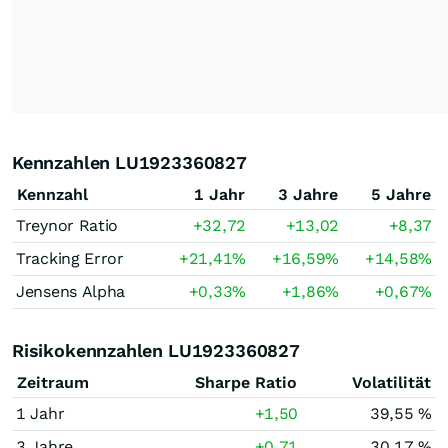
Kennzahlen LU1923360827
Kennzahl
1 Jahr
3 Jahre
5 Jahre
Treynor Ratio
+32,72
+13,02
+8,37
Tracking Error
+21,41
%
+16,59
%
+14,58
%
Jensens Alpha
+0,33
%
+1,86
%
+0,67
%
Risikokennzahlen LU1923360827
Zeitraum
Sharpe Ratio
Volatilität
1 Jahr
+1,50
39,55 %
3 Jahre
+0,71
30,17 %