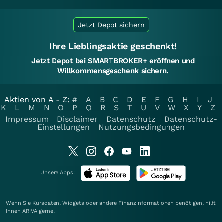
Jetzt Depot sichern
Ihre Lieblingsaktie geschenkt!
Jetzt Depot bei SMARTBROKER+ eröffnen und
Willkommensgeschenk sichern.
Aktien von A - Z:
#
A
B
C
D
E
F
G
H
I
J
K
L
M
N
O
P
Q
R
S
T
U
V
W
X
Y
Z
Impressum
Disclaimer
Datenschutz
Datenschutz-
Einstellungen
Nutzungsbedingungen
Unsere Apps:
Wenn Sie Kursdaten, Widgets oder andere Finanzinformationen benötigen, hilft
Ihnen
ARIVA
gerne.