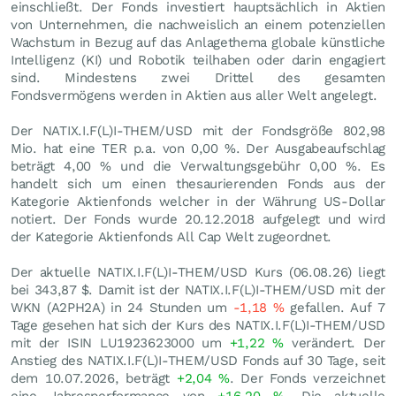
einschließt. Der Fonds investiert hauptsächlich in Aktien
von Unternehmen, die nachweislich an einem potenziellen
Wachstum in Bezug auf das Anlagethema globale künstliche
Intelligenz (KI) und Robotik teilhaben oder darin engagiert
sind. Mindestens zwei Drittel des gesamten
Fondsvermögens werden in Aktien aus aller Welt angelegt.
Der NATIX.I.F(L)I-THEM/USD mit der Fondsgröße 802,98
Mio. hat eine TER p.a. von 0,00 %. Der Ausgabeaufschlag
beträgt 4,00 % und die Verwaltungsgebühr 0,00 %. Es
handelt sich um einen thesaurierenden Fonds aus der
Kategorie Aktienfonds welcher in der Währung US-Dollar
notiert. Der Fonds wurde 20.12.2018 aufgelegt und wird
der Kategorie Aktienfonds All Cap Welt zugeordnet.
Der aktuelle NATIX.I.F(L)I-THEM/USD Kurs (
06.08.26
) liegt
bei 343,87
$
. Damit ist der NATIX.I.F(L)I-THEM/USD mit der
WKN (A2PH2A) in 24 Stunden um
-1,18
%
gefallen. Auf 7
Tage gesehen hat sich der Kurs des NATIX.I.F(L)I-THEM/USD
mit der ISIN LU1923623000 um
+1,22
%
verändert. Der
Anstieg des NATIX.I.F(L)I-THEM/USD Fonds auf 30 Tage, seit
dem 10.07.2026, beträgt
+2,04
%
. Der Fonds verzeichnet