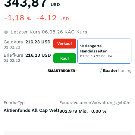
343,87
USD
-1,18
-4,12
%
USD
Letzter Kurs
06.08.26
KAG Kurs
Geldkurs
216,23
USD
Verkauf
Verlängerte
01.02.22
Handelszeiten
Briefkurs
216,23
USD
07:30 bis 23:00 Uhr
Kauf
01.02.22
Fonds-Typ
Fonds-Volumen
Verwaltungsgebühr
P
Aktienfonds All Cap Welt
802,979 Mio.
0,00
%
+