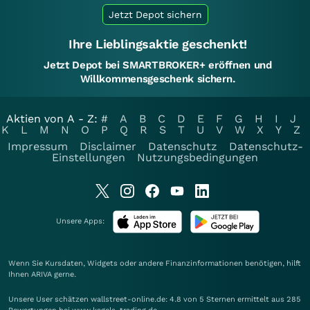
Jetzt Depot sichern
Ihre Lieblingsaktie geschenkt!
Jetzt Depot bei SMARTBROKER+ eröffnen und
Willkommensgeschenk sichern.
Aktien von A - Z:
#
A
B
C
D
E
F
G
H
I
J
K
L
M
N
O
P
Q
R
S
T
U
V
W
X
Y
Z
Impressum
Disclaimer
Datenschutz
Datenschutz-
Einstellungen
Nutzungsbedingungen
Unsere Apps:
Wenn Sie Kursdaten, Widgets oder andere Finanzinformationen benötigen, hilft
Ihnen
ARIVA
gerne.
Unsere User schätzen wallstreet-online.de: 4.8 von 5 Sternen ermittelt aus 285