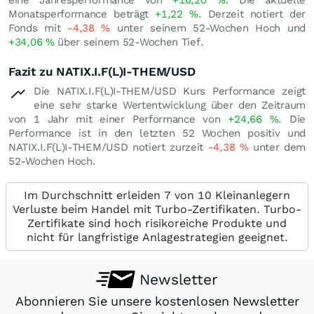
eine Jahresperformance von
+16,20
%
. Die aktuelle
Monatsperformance beträgt
+1,22
%
. Derzeit notiert der
Fonds mit
-4,38
%
unter seinem 52-Wochen Hoch und
+34,06
%
über seinem 52-Wochen Tief.
Fazit zu NATIX.I.F(L)I-THEM/USD
Die NATIX.I.F(L)I-THEM/USD Kurs Performance zeigt
eine sehr starke Wertentwicklung über den Zeitraum
von 1 Jahr mit einer Performance von
+24,66
%
. Die
Performance ist in den letzten 52 Wochen positiv und
NATIX.I.F(L)I-THEM/USD notiert zurzeit
-4,38
%
unter dem
52-Wochen Hoch.
Im Durchschnitt erleiden 7 von 10 Kleinanlegern
Verluste beim Handel mit Turbo-Zertifikaten. Turbo-
Zertifikate sind hoch risikoreiche Produkte und
nicht für langfristige Anlagestrategien geeignet.
Newsletter
Abonnieren Sie unsere kostenlosen Newsletter