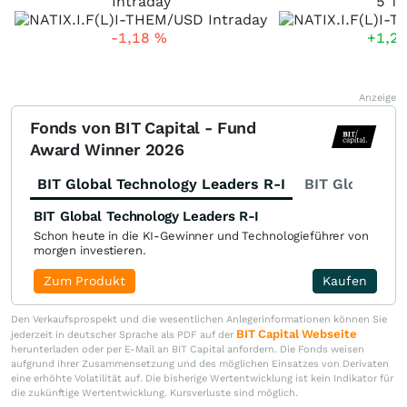
Intraday
5 Ta
-1,18
%
+1,2
Anzeige
Fonds von BIT Capital - Fund
Award Winner 2026
BIT Global Technology Leaders R-I
BIT Global Fi
BIT Global Technology Leaders R-I
Schon heute in die KI-Gewinner und Technologieführer von
morgen investieren.
Zum Produkt
Kaufen
Den Verkaufsprospekt und die wesentlichen Anlegerinformationen können Sie
BIT Capital Webseite
jederzeit in deutscher Sprache als PDF auf der
herunterladen oder per E-Mail an BIT Capital anfordern. Die Fonds weisen
aufgrund ihrer Zusammensetzung und des möglichen Einsatzes von Derivaten
eine erhöhte Volatilität auf. Die bisherige Wertentwicklung ist kein Indikator für
die zukünftige Wertentwicklung. Kursverluste sind möglich.