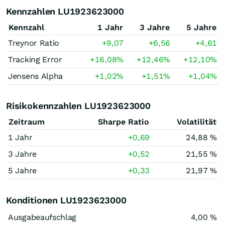
Kennzahlen LU1923623000
Kennzahl
1 Jahr
3 Jahre
5 Jahre
Treynor Ratio
+9,07
+6,56
+4,61
Tracking Error
+16,08
%
+12,46
%
+12,10
%
Jensens Alpha
+1,02
%
+1,51
%
+1,04
%
Risikokennzahlen LU1923623000
Zeitraum
Sharpe Ratio
Volatilität
1 Jahr
+0,69
24,88 %
3 Jahre
+0,52
21,55 %
5 Jahre
+0,33
21,97 %
Konditionen LU1923623000
Ausgabeaufschlag
4,00 %