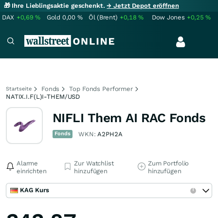
🎁 Ihre Lieblingsaktie geschenkt.
→ Jetzt Depot eröffnen
DAX
+0,69
%
Gold
0,00
%
Öl (Brent)
+0,18
%
Dow Jones
+0,25
%
Fonds
Top Fonds Performer
Startseite
NATIX.I.F(L)I-THEM/USD
NIFLI Them AI RAC Fonds
Fonds
WKN:
A2PH2A
Alarme
Zur Watchlist
Zum Portfolio
einrichten
hinzufügen
hinzufügen
KAG Kurs