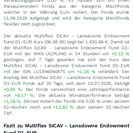
Verwaltungsgebühr 0,00 %. Es handelt sich um einen
thesaurierenden Fonds aus der Kategorie Mischfonds
welcher in der Währung Euro notiert. Der Fonds wurde
11.06.2019 aufgelegt und wird der Kategorie Mischfonds
flexibel Welt zugeordnet.
Der aktuelle Multiflex SICAV - Lansdowne Endowment
Fund D1-EUR Kurs (
06.08.26
) liegt bei 1.630,66
€
. Damit ist
der Multiflex SICAV - Lansdowne Endowment Fund D1-
EUR mit der WKN (A2PL0W) in 24 Stunden um
+0,12
%
gestiegen. Auf 7 Tage gesehen hat sich der Kurs des
Multiflex SICAV - Lansdowne Endowment Fund D1-EUR
mit der ISIN LU1946060875 um
+1,16
%
verändert. Der
Anstieg des Multiflex SICAV - Lansdowne Endowment Fund
D1-EUR Fonds auf 30 Tage, seit dem 10.07.2026, beträgt
+0,95
%
. Der Fonds verzeichnet eine Jahresperformance
von
+8,17
%
. Die aktuelle Monatsperformance beträgt
+1,16
%
. Derzeit notiert der Fonds mit
0,00
%
unter seinem
52-Wochen Hoch und
+13,93
%
über seinem 52-Wochen
Tief.
Fazit zu Multiflex SICAV - Lansdowne Endowment
Fund D1-EUR