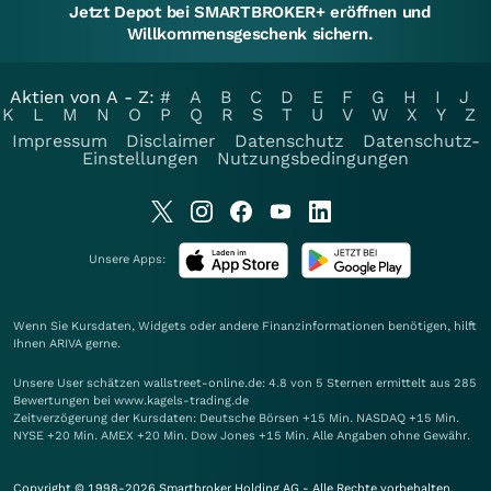
Jetzt Depot bei SMARTBROKER+ eröffnen und
Willkommensgeschenk sichern.
Aktien von A - Z:
#
A
B
C
D
E
F
G
H
I
J
K
L
M
N
O
P
Q
R
S
T
U
V
W
X
Y
Z
Impressum
Disclaimer
Datenschutz
Datenschutz-
Einstellungen
Nutzungsbedingungen
Unsere Apps:
Wenn Sie Kursdaten, Widgets oder andere Finanzinformationen benötigen, hilft
Ihnen
ARIVA
gerne.
Unsere User schätzen wallstreet-online.de: 4.8 von 5 Sternen ermittelt aus 285
Bewertungen bei www.kagels-trading.de
Zeitverzögerung der Kursdaten: Deutsche Börsen +15 Min. NASDAQ +15 Min.
NYSE +20 Min. AMEX +20 Min. Dow Jones +15 Min. Alle Angaben ohne Gewähr.
Copyright © 1998-2026 Smartbroker Holding AG - Alle Rechte vorbehalten.