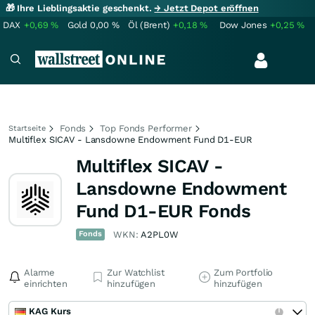
🎁 Ihre Lieblingsaktie geschenkt.
→ Jetzt Depot eröffnen
DAX
+0,69
%
Gold
0,00
%
Öl (Brent)
+0,18
%
Dow Jones
+0,25
%
Fonds
Top Fonds Performer
Startseite
Multiflex SICAV - Lansdowne Endowment Fund D1-EUR
Multiflex SICAV -
Lansdowne Endowment
Fund D1-EUR Fonds
Fonds
WKN:
A2PL0W
Alarme
Zur Watchlist
Zum Portfolio
einrichten
hinzufügen
hinzufügen
KAG Kurs