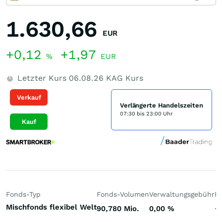
1.630,66
EUR
+0,12
+1,97
%
EUR
Letzter Kurs
06.08.26
KAG Kurs
Verkauf
Verlängerte Handelszeiten
07:30 bis 23:00 Uhr
Kauf
Fonds-Typ
Fonds-Volumen
Verwaltungsgebühr
P
Mischfonds flexibel Welt
90,780 Mio.
0,00
%
+