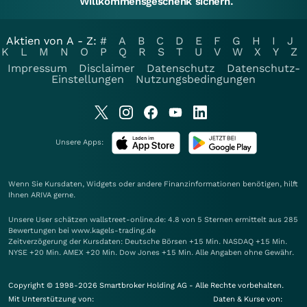
Willkommensgeschenk sichern.
Aktien von A - Z:
#
A
B
C
D
E
F
G
H
I
J
K
L
M
N
O
P
Q
R
S
T
U
V
W
X
Y
Z
Impressum
Disclaimer
Datenschutz
Datenschutz-
Einstellungen
Nutzungsbedingungen
Unsere Apps:
Wenn Sie Kursdaten, Widgets oder andere Finanzinformationen benötigen, hilft
Ihnen
ARIVA
gerne.
Unsere User schätzen wallstreet-online.de: 4.8 von 5 Sternen ermittelt aus 285
Bewertungen bei www.kagels-trading.de
Zeitverzögerung der Kursdaten: Deutsche Börsen +15 Min. NASDAQ +15 Min.
NYSE +20 Min. AMEX +20 Min. Dow Jones +15 Min. Alle Angaben ohne Gewähr.
Copyright © 1998-2026 Smartbroker Holding AG - Alle Rechte vorbehalten.
Mit Unterstützung von:
Daten & Kurse von: