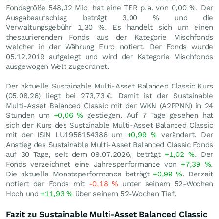
Fondsgröße 548,32 Mio. hat eine TER p.a. von 0,00 %. Der
Ausgabeaufschlag beträgt 3,00 % und die
Verwaltungsgebühr 1,30 %. Es handelt sich um einen
thesaurierenden Fonds aus der Kategorie Mischfonds
welcher in der Währung Euro notiert. Der Fonds wurde
05.12.2019 aufgelegt und wird der Kategorie Mischfonds
ausgewogen Welt zugeordnet.
Der aktuelle Sustainable Multi-Asset Balanced Classic Kurs
(
05.08.26
) liegt bei 273,73
€
. Damit ist der Sustainable
Multi-Asset Balanced Classic mit der WKN (A2PPNN) in 24
Stunden um
+0,06
%
gestiegen. Auf 7 Tage gesehen hat
sich der Kurs des Sustainable Multi-Asset Balanced Classic
mit der ISIN LU1956154386 um
+0,99
%
verändert. Der
Anstieg des Sustainable Multi-Asset Balanced Classic Fonds
auf 30 Tage, seit dem 09.07.2026, beträgt
+1,02
%
. Der
Fonds verzeichnet eine Jahresperformance von
+7,39
%
.
Die aktuelle Monatsperformance beträgt
+0,99
%
. Derzeit
notiert der Fonds mit
-0,18
%
unter seinem 52-Wochen
Hoch und
+11,93
%
über seinem 52-Wochen Tief.
Fazit zu Sustainable Multi-Asset Balanced Classic