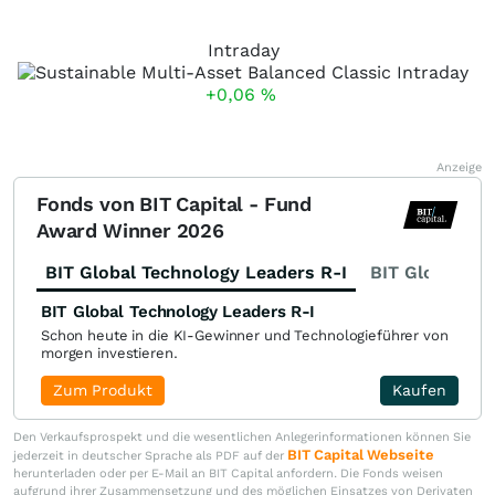
Intraday
+0,06
%
Anzeige
Fonds von BIT Capital - Fund
Award Winner 2026
BIT Global Technology Leaders R-I
BIT Global Fi
BIT Global Technology Leaders R-I
Schon heute in die KI-Gewinner und Technologieführer von
morgen investieren.
Zum Produkt
Kaufen
Den Verkaufsprospekt und die wesentlichen Anlegerinformationen können Sie
BIT Capital Webseite
jederzeit in deutscher Sprache als PDF auf der
herunterladen oder per E-Mail an BIT Capital anfordern. Die Fonds weisen
aufgrund ihrer Zusammensetzung und des möglichen Einsatzes von Derivaten