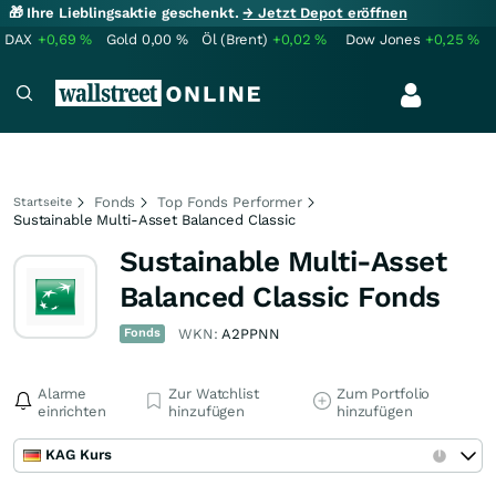
🎁 Ihre Lieblingsaktie geschenkt.
→ Jetzt Depot eröffnen
DAX
+0,69
%
Gold
0,00
%
Öl (Brent)
+0,02
%
Dow Jones
+0,25
%
Fonds
Top Fonds Performer
Startseite
Sustainable Multi-Asset Balanced Classic
Sustainable Multi-Asset
Balanced Classic Fonds
Fonds
WKN:
A2PPNN
Alarme
Zur Watchlist
Zum Portfolio
einrichten
hinzufügen
hinzufügen
KAG Kurs