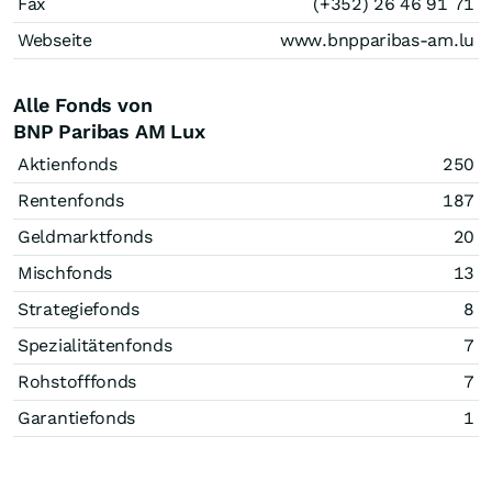
Fax
(+352) 26 46 91 71
Webseite
www.bnpparibas-am.lu
Alle Fonds von
BNP Paribas AM Lux
Aktienfonds
250
Rentenfonds
187
Geldmarktfonds
20
Mischfonds
13
Strategiefonds
8
Spezialitätenfonds
7
Rohstofffonds
7
Garantiefonds
1