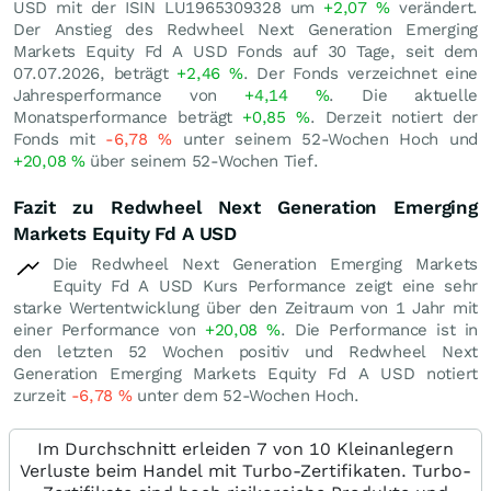
USD mit der ISIN LU1965309328 um
+2,07
%
verändert.
Der Anstieg des Redwheel Next Generation Emerging
Markets Equity Fd A USD Fonds auf 30 Tage, seit dem
07.07.2026, beträgt
+2,46
%
. Der Fonds verzeichnet eine
Jahresperformance von
+4,14
%
. Die aktuelle
Monatsperformance beträgt
+0,85
%
. Derzeit notiert der
Fonds mit
-6,78
%
unter seinem 52-Wochen Hoch und
+20,08
%
über seinem 52-Wochen Tief.
Fazit zu Redwheel Next Generation Emerging
Markets Equity Fd A USD
Die Redwheel Next Generation Emerging Markets
Equity Fd A USD Kurs Performance zeigt eine sehr
starke Wertentwicklung über den Zeitraum von 1 Jahr mit
einer Performance von
+20,08
%
. Die Performance ist in
den letzten 52 Wochen positiv und Redwheel Next
Generation Emerging Markets Equity Fd A USD notiert
zurzeit
-6,78
%
unter dem 52-Wochen Hoch.
Im Durchschnitt erleiden 7 von 10 Kleinanlegern
Verluste beim Handel mit Turbo-Zertifikaten. Turbo-