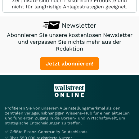
Zertifikate sind hoch risikoreiche Produkte und
nicht für langfristige Anlagestrategien geeignet.
Newsletter
Abonnieren Sie unsere kostenlosen Newsletter
und verpassen Sie nichts mehr aus der
Redaktion
Jetzt abonnieren!
Profitieren Sie von unserem Alleinstellungsmerkmal als den
zentralen verlagsunabhängigen Wissens-Hub für einen aktuellen
und fundierten Zugang in die Börsen- und Wirtschaftswelt, um
strategische Entscheidungen zu treffen.
✅ Größte Finanz-Community Deutschlands
✅ über 550.000 registrierte Nutzer