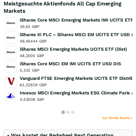
Meistgesuchte Aktienfonds All Cap Emerging
Markets
iShares Core MSCI Emerging Markets IMI UCITS ETF
39,63
GBP
iShares III PLC – iShares MSCI EM UCITS ETF USD (A
46,45444
GBP
iShares MSCI Emerging Markets UCITS ETF (Dist)
48,2005
GBP
iShares Core MSCI EM IMI UCITS ETF USD DIS
5,332
GBP
Vanguard FTSE Emerging Markets UCITS ETF Distribu
61,32829
GBP
Invesco MSCI Emerging Markets ESG Climate Paris A
4,53008
GBP
zur Fonds Suche »
Was kostet der Redwheel Next Generation