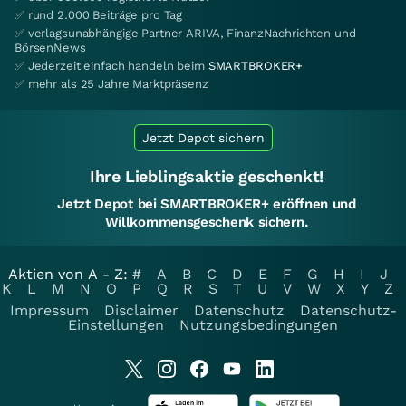
✅ rund 2.000 Beiträge pro Tag
✅ verlagsunabhängige Partner ARIVA, FinanzNachrichten und
BörsenNews
✅ Jederzeit einfach handeln beim
SMARTBROKER+
✅ mehr als 25 Jahre Marktpräsenz
Jetzt Depot sichern
Ihre Lieblingsaktie geschenkt!
Jetzt Depot bei SMARTBROKER+ eröffnen und
Willkommensgeschenk sichern.
Aktien von A - Z:
#
A
B
C
D
E
F
G
H
I
J
K
L
M
N
O
P
Q
R
S
T
U
V
W
X
Y
Z
Impressum
Disclaimer
Datenschutz
Datenschutz-
Einstellungen
Nutzungsbedingungen