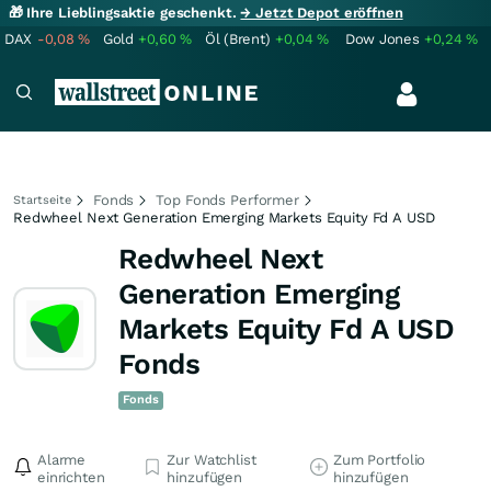
🎁 Ihre Lieblingsaktie geschenkt.
→ Jetzt Depot eröffnen
DAX
-0,08
%
Gold
+0,60
%
Öl (Brent)
+0,04
%
Dow Jones
+0,24
%
Fonds
Top Fonds Performer
Startseite
Redwheel Next Generation Emerging Markets Equity Fd A USD
Redwheel Next
Generation Emerging
Markets Equity Fd A USD
Fonds
Fonds
Alarme
Zur Watchlist
Zum Portfolio
einrichten
hinzufügen
hinzufügen