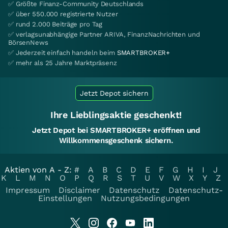
✅ Größte Finanz-Community Deutschlands
✅ über 550.000 registrierte Nutzer
✅ rund 2.000 Beiträge pro Tag
✅ verlagsunabhängige Partner ARIVA, FinanzNachrichten und
BörsenNews
✅ Jederzeit einfach handeln beim
SMARTBROKER+
✅ mehr als 25 Jahre Marktpräsenz
Jetzt Depot sichern
Ihre Lieblingsaktie geschenkt!
Jetzt Depot bei SMARTBROKER+ eröffnen und
Willkommensgeschenk sichern.
Aktien von A - Z:
#
A
B
C
D
E
F
G
H
I
J
K
L
M
N
O
P
Q
R
S
T
U
V
W
X
Y
Z
Impressum
Disclaimer
Datenschutz
Datenschutz-
Einstellungen
Nutzungsbedingungen