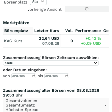
Alle
Börsenplatz
vorherige Ansicht
Marktplätze
Börsenplatz
Letzter Kurs
Vol.
Performance
Ges
22,64
USD
+0,42
%
KAG Kurs
0
07.08.26
+0,09
USD
Zusammenfassung Börsen Zeitraum auswählen:
heute
oder Datum eingeben:
von
bis
Zusammenfassung aller Börsen vom 08.08.2026
19:53 Uhr
Gesamtvolumen
-
Gesamtumsatz
-
Höchster Spread
-