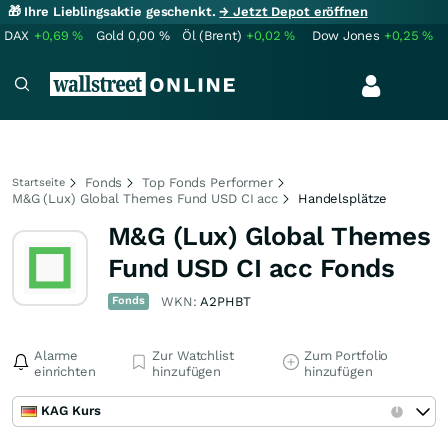
🎁 Ihre Lieblingsaktie geschenkt.
→ Jetzt Depot eröffnen
DAX
+0,69
%
Gold
0,00
%
Öl (Brent)
+0,02
%
Dow Jones
+0,25
%
Fonds
Top Fonds Performer
Startseite
M&G (Lux) Global Themes Fund USD CI acc
Handelsplätze
M&G (Lux) Global Themes
Fund USD CI acc Fonds
Fonds
WKN:
A2PHBT
Alarme
Zur Watchlist
Zum Portfolio
einrichten
hinzufügen
hinzufügen
KAG Kurs