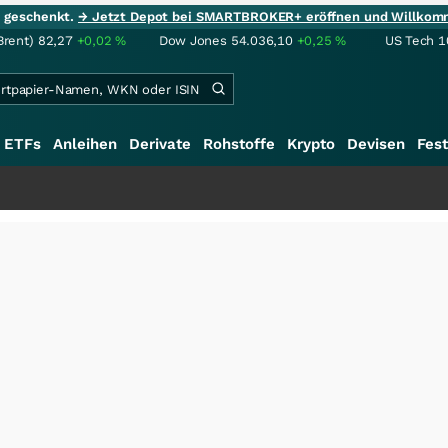
ie geschenkt.
→ Jetzt Depot bei SMARTBROKER+ eröffnen und Willkom
Brent)
82,27
+0,02
%
Dow Jones
54.036,10
+0,25
%
US Tech 1
ETFs
Anleihen
Derivate
Rohstoffe
Krypto
Devisen
Fest