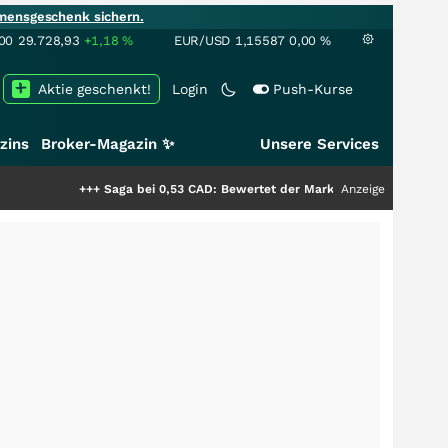
mensgeschenk sichern.
00
29.728,93
+1,18
%
EUR/USD
1,15587
0,00
%
Aktie geschenkt!
Login
Push-Kurse
zins
Broker-Magazin ✨
Unsere Services
+++
Saga bei 0,53 CAD: Bewertet der Markt noch immer nur die Hälfte de
Anzeige