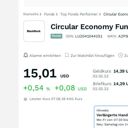
Fonds
Top Fonds Performer
Circular Eco
Startseite
Circular Economy Fu
Fonds
ISIN:
LU2041044251
WKN:
A2PS
Alarme einrichten
Zur Watchlist hinzufügen
Zu
15,01
Geldkurs
14,29
USD
02.02.22
Briefkurs
14,29
+0,54
+0,08
%
USD
02.02.22
Letzter Kurs
07.08.26
KAG Kurs
Hinweis
Verlängerte Hand
Mo-Fr von
07:30 bi
Neu: Samstag von 14