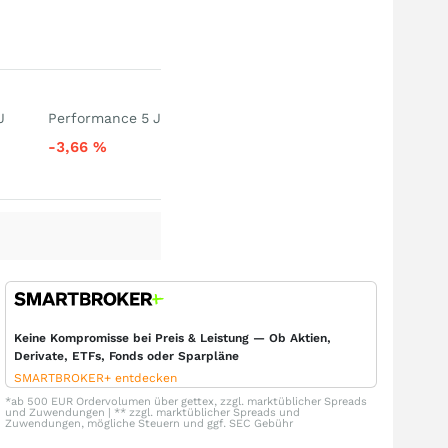
J
Performance 5 J
-3,66
%
Keine Kompromisse bei Preis & Leistung — Ob Aktien,
Derivate, ETFs, Fonds oder Sparpläne
SMARTBROKER+ entdecken
*ab 500 EUR Ordervolumen über gettex, zzgl. marktüblicher Spreads
und Zuwendungen | ** zzgl. marktüblicher Spreads und
Zuwendungen, mögliche Steuern und ggf. SEC Gebühr