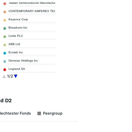
Taiwan Semiconductor Manufacturing
4,37 %
CONTEMPORARY AMPEREX TECHNOLOGY LT
4,25 %
Keyence Corp
3,82 %
Broadcom Inc
3,55 %
Linde PLC
3,51 %
ABB Ltd
3,33 %
Ecolab Inc
3,19 %
Generac Holdings Inc
2,98 %
Legrand SA
2,98 %
1/2
REPUBLIC SERVICES INC
2,86 %
Sonstige
65,16 %
nd D2
lechtester Fonds
Peergroup