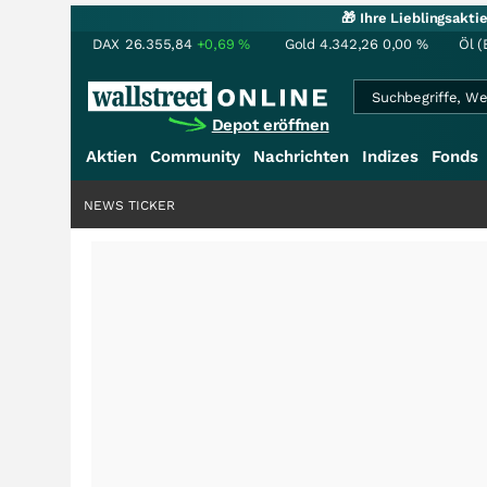
🎁 Ihre Lieblingsakt
DAX
26.355,84
+0,69
%
Gold
4.342,26
0,00
%
Öl (
Depot eröffnen
Aktien
Community
Nachrichten
Indizes
Fonds
NEWS TICKER