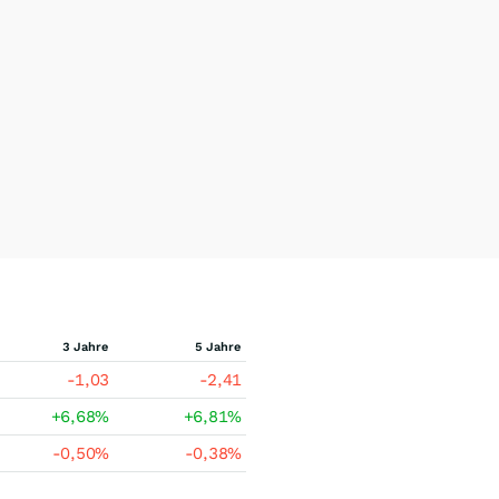
3 Jahre
5 Jahre
-1,03
-2,41
+6,68
%
+6,81
%
-0,50
%
-0,38
%