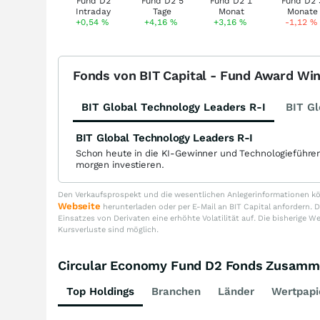
+0,54
%
+4,16
%
+3,16
%
-1,12
%
Fonds von BIT Capital - Fund Award Wi
BIT Global Technology Leaders R-I
BIT Gl
BIT Global Technology Leaders R-I
Schon heute in die KI-Gewinner und Technologieführe
morgen investieren.
Den Verkaufsprospekt und die wesentlichen Anlegerinformationen kön
Webseite
herunterladen oder per E-Mail an BIT Capital anfordern
Einsatzes von Derivaten eine erhöhte Volatilität auf. Die bisherige W
Kursverluste sind möglich.
Circular Economy Fund D2 Fonds Zusamm
Top Holdings
Branchen
Länder
Wertpapi