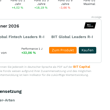
+4,02
%
+18,19
%
-3,66
%
Anzeige
nner 2026
obal Fintech Leaders R-I
BIT Global Leaders R-I
Performance 1 J
Zum Produkt
Kaufen
r von
+32,06
%
BIT Capital
nen Sie jederzeit in deutscher Sprache als PDF auf der
. Die Fonds weisen aufgrund ihrer Zusammensetzung und des möglichen
ertentwicklung ist kein Indikator für die zukünftige Wertentwicklung.
ensetzung
er-Arten