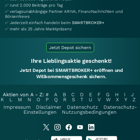
✅ rund 2.000 Beiträge pro Tag
✅ verlagsunabhängige Partner ARIVA, FinanzNachrichten und
BörsenNews
✅ Jederzeit einfach handeln beim
SMARTBROKER+
✅ mehr als 25 Jahre Marktpräsenz
Jetzt Depot sichern
Ihre Lieblingsaktie geschenkt!
Jetzt Depot bei SMARTBROKER+ eröffnen und
Willkommensgeschenk sichern.
Aktien von A - Z:
#
A
B
C
D
E
F
G
H
I
J
K
L
M
N
O
P
Q
R
S
T
U
V
W
X
Y
Z
Impressum
Disclaimer
Datenschutz
Datenschutz-
Einstellungen
Nutzungsbedingungen