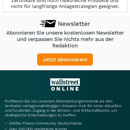
Zertifikate sind hoch risikoreiche Produkte und
nicht für langfristige Anlagestrategien geeignet.
Newsletter
Abonnieren Sie unsere kostenlosen Newsletter
und verpassen Sie nichts mehr aus der
Redaktion
Jetzt abonnieren!
Profitieren Sie von unserem Alleinstellungsmerkmal als den
zentralen verlagsunabhängigen Wissens-Hub für einen aktuellen
und fundierten Zugang in die Börsen- und Wirtschaftswelt, um
strategische Entscheidungen zu treffen.
✅ Größte Finanz-Community Deutschlands
✅ über 550.000 registrierte Nutzer