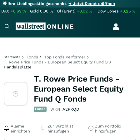
🎁 Ihre Lieblingsaktie geschenkt.
→ Jetzt Depot eröffnen
DAX
+0,69
%
Gold
0,00
%
Öl (Brent)
+0,02
%
Dow Jones
+0,25
%
Fonds
Top Fonds Performer
Startseite
T. Rowe Price Funds - European Select Equity Fund Q
Handelsplätze
T. Rowe Price Funds -
European Select Equity
Fund Q Fonds
Fonds
WKN:
A2PRQD
Alarme
Zur Watchlist
Zum Portfolio
einrichten
hinzufügen
hinzufügen