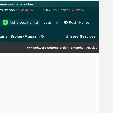
mensgeschenk sichern.
00
29.395,86
-0,46
%
EUR/USD
1,15215
-0,29
%
Aktie geschenkt!
Login
Push-Kurse
zins
Broker-Magazin ✨
Unsere Services
+++
Schwere Seltene Erden: Entsteht hier die nächste Milliarde
Anzeige