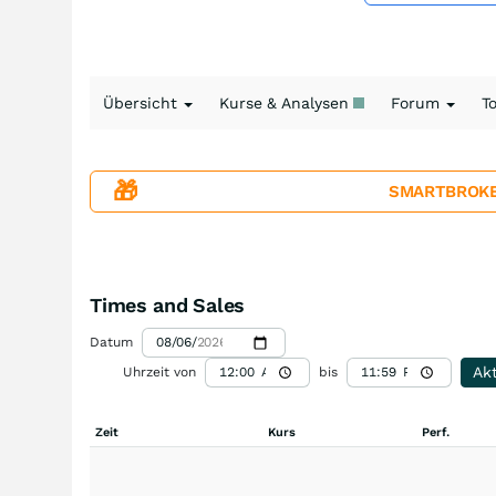
Übersicht
Kurse & Analysen
Forum
T
🎁
SMARTBROKER+
Times and Sales
Datum
Akt
Uhrzeit von
bis
Zeit
Kurs
Perf.