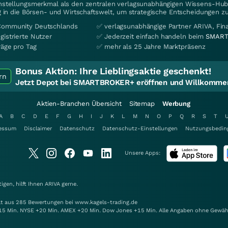
instellungsmerkmal als den zentralen verlagsunabhängigen Wissens-Hub 
 in die Börsen- und Wirtschaftswelt, um strategische Entscheidungen zu
Community Deutschlands
✅ verlagsunabhängige Partner ARIVA, Fi
gistrierte Nutzer
✅ Jederzeit einfach handeln beim
SMART
räge pro Tag
✅ mehr als 25 Jahre Marktpräsenz
Bonus Aktion:
Ihre Lieblingsaktie geschenkt!
rn
Jetzt Depot bei SMARTBROKER+ eröffnen und Willkommen
Aktien-Branchen Übersicht
Sitemap
Werbung
A
B
C
D
E
F
G
H
I
J
K
L
M
N
O
P
Q
R
S
T
essum
Disclaimer
Datenschutz
Datenschutz-Einstellungen
Nutzungsbedin
Unsere Apps:
gen, hilft Ihnen
ARIVA
gerne.
elt aus 285 Bewertungen bei www.kagels-trading.de
15 Min. NYSE +20 Min. AMEX +20 Min. Dow Jones +15 Min. Alle Angaben ohne Gewäh