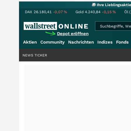
🎁 Ihre Lieblingsakt
DAX
26.180,41
-0,07
%
Gold
4.240,84
-0,15
%
Öl 
Depot eröffnen
Aktien
Community
Nachrichten
Indizes
Fonds
NEWS TICKER