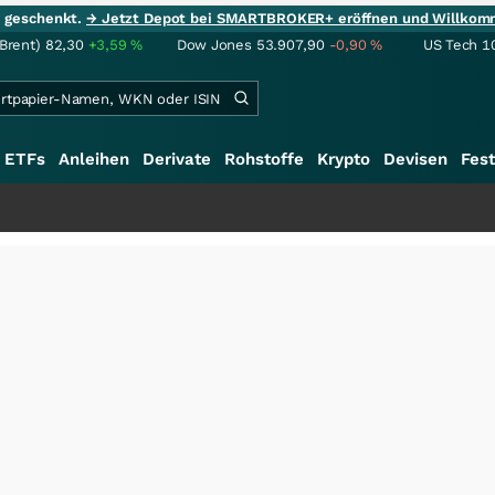
ie geschenkt.
→ Jetzt Depot bei SMARTBROKER+ eröffnen und Willkom
(Brent)
82,30
+3,59
%
Dow Jones
53.907,90
-0,90
%
US Tech 1
ETFs
Anleihen
Derivate
Rohstoffe
Krypto
Devisen
Fest