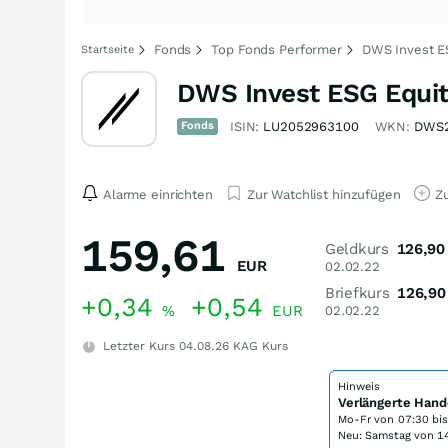
Fonds
Top Fonds Performer
DWS Invest E
Startseite
DWS Invest ESG Equit
Fonds
ISIN:
LU2052963100
WKN:
DWS
Alarme einrichten
Zur Watchlist hinzufügen
Zu
159,61
Geldkurs
126,90
EUR
02.02.22
Briefkurs
126,90
+0,34
+0,54
%
EUR
02.02.22
Letzter Kurs
04.08.26
KAG Kurs
Hinweis
Verlängerte Hand
Mo-Fr von
07:30 bi
Neu: Samstag von 14