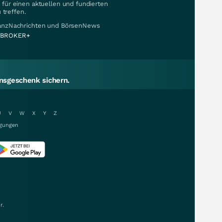
für einen aktuellen und fundierten
 treffen.
nanzNachrichten und BörsenNews
BROKER+
sgeschenk sichern.
U
V
W
X
Y
Z
gungen
r.