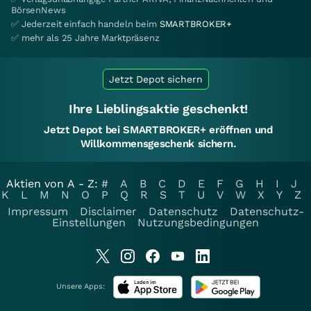
BörsenNews
✅ Jederzeit einfach handeln beim
SMARTBROKER+
✅ mehr als 25 Jahre Marktpräsenz
Jetzt Depot sichern
Ihre Lieblingsaktie geschenkt!
Jetzt Depot bei SMARTBROKER+ eröffnen und
Willkommensgeschenk sichern.
Aktien von A - Z:
#
A
B
C
D
E
F
G
H
I
J
K
L
M
N
O
P
Q
R
S
T
U
V
W
X
Y
Z
Impressum
Disclaimer
Datenschutz
Datenschutz-
Einstellungen
Nutzungsbedingungen
Unsere Apps: