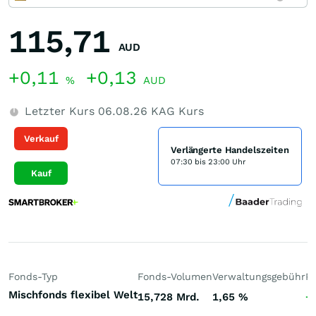
115,71
AUD
+0,11
+0,13
%
AUD
Letzter Kurs
06.08.26
KAG Kurs
Verkauf
Verlängerte Handelszeiten
07:30 bis 23:00 Uhr
Kauf
Fonds-Typ
Fonds-Volumen
Verwaltungsgebühr
P
Mischfonds flexibel Welt
15,728 Mrd.
1,65
%
+