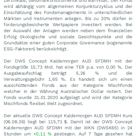
Zertifikate, Geldmarktinstrumente und Barmittel. Der Fonds
wird abhängig vom allgemeinen Konjunkturzyklus und der
Einschätzung des Fondsmanagements in unterschiedlichen
Märkten und Instrumenten anlegen. Bis zu 20% dürfen in
forderungsbesicherte Wertpapiere investiert werden. Bei
der Auswahl der Anlagen werden neben dem finanziellen
Erfolg ökologische und soziale Gesichtspunkte und die
Grundsätze einer guten Corporate Governance (sogenannte
ESG-Faktoren) berücksichtigt.
Der DWS Concept Kaldemorgen AUD SFDMH mit der
Fondsgröße 15,73 Mrd. hat eine TER p.a. von 0,00 %. Der
Ausgabeaufschlag beträgt 5,26 % und die
Verwaltungsgebühr 1,65 %. Es handelt sich um einen
ausschüttenden Fonds aus der Kategorie Mischfonds
welcher in der Währung Australischer Dollar notiert. Der
Fonds wurde 31.01.2020 aufgelegt und wird der Kategorie
Mischfonds flexibel Welt zugeordnet.
Der aktuelle DWS Concept Kaldemorgen AUD SFDMH Kurs
(
06.08.26
) liegt bei 115,71
$
. Damit ist der DWS Concept
Kaldemorgen AUD SFDMH mit der WKN (DWSK65) in 24
Stunden um
+0,11
%
gestiegen. Auf 7 Tage gesehen hat