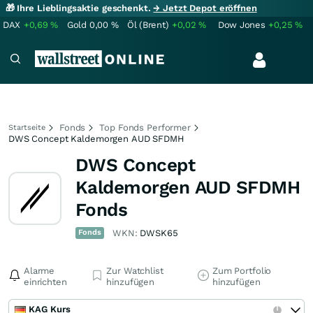
🎁 Ihre Lieblingsaktie geschenkt.
→ Jetzt Depot eröffnen
DAX
+0,69
%
Gold
0,00
%
Öl (Brent)
+0,02
%
Dow Jones
+0,25
%
Fonds
Top Fonds Performer
Startseite
DWS Concept Kaldemorgen AUD SFDMH
DWS Concept
Kaldemorgen AUD SFDMH
Fonds
Fonds
WKN:
DWSK65
Alarme
Zur Watchlist
Zum Portfolio
einrichten
hinzufügen
hinzufügen
KAG Kurs