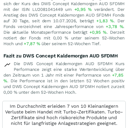
sich der Kurs des DWS Concept Kaldemorgen AUD SFDMH
mit der ISIN LU2081041449 um
+0,95
%
verändert. Der
Anstieg des DWS Concept Kaldemorgen AUD SFDMH Fonds
auf 30 Tage, seit dem 10.07.2026, beträgt
+1,83
%
. Der
Fonds verzeichnet eine Jahresperformance von
+3,78
%
.
Die aktuelle Monatsperformance beträgt
+0,95
%
. Derzeit
notiert der Fonds mit
0,00
%
unter seinem 52-Wochen
Hoch und
+7,87
%
über seinem 52-Wochen Tief.
Fazit zu DWS Concept Kaldemorgen AUD SFDMH
Die DWS Concept Kaldemorgen AUD SFDMH Kurs
Performance zeigt eine starke Wertentwicklung über
den Zeitraum von 1 Jahr mit einer Performance von
+7,85
%
. Die Performance ist in den letzten 52 Wochen positiv
und DWS Concept Kaldemorgen AUD SFDMH notiert zurzeit
0,00
%
unter dem 52-Wochen Hoch.
Im Durchschnitt erleiden 7 von 10 Kleinanlegern
Verluste beim Handel mit Turbo-Zertifikaten. Turbo-
Zertifikate sind hoch risikoreiche Produkte und
nicht für langfristige Anlagestrategien geeignet.