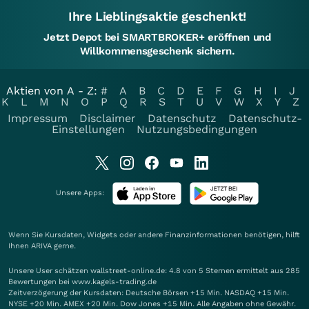
Ihre Lieblingsaktie geschenkt!
Jetzt Depot bei SMARTBROKER+ eröffnen und
Willkommensgeschenk sichern.
Aktien von A - Z:
#
A
B
C
D
E
F
G
H
I
J
K
L
M
N
O
P
Q
R
S
T
U
V
W
X
Y
Z
Impressum
Disclaimer
Datenschutz
Datenschutz-
Einstellungen
Nutzungsbedingungen
Unsere Apps:
Wenn Sie Kursdaten, Widgets oder andere Finanzinformationen benötigen, hilft
Ihnen
ARIVA
gerne.
Unsere User schätzen wallstreet-online.de: 4.8 von 5 Sternen ermittelt aus 285
Bewertungen bei www.kagels-trading.de
Zeitverzögerung der Kursdaten: Deutsche Börsen +15 Min. NASDAQ +15 Min.
NYSE +20 Min. AMEX +20 Min. Dow Jones +15 Min. Alle Angaben ohne Gewähr.