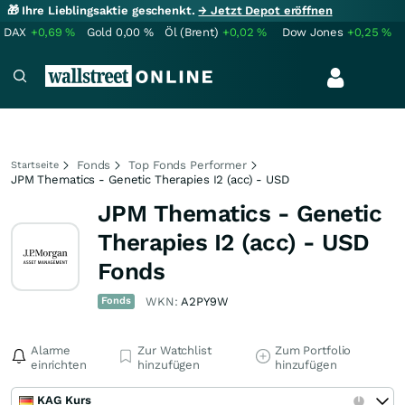
🎁 Ihre Lieblingsaktie geschenkt.
→ Jetzt Depot eröffnen
DAX
+0,69
%
Gold
0,00
%
Öl (Brent)
+0,02
%
Dow Jones
+0,25
%
Fonds
Top Fonds Performer
Startseite
JPM Thematics - Genetic Therapies I2 (acc) - USD
JPM Thematics - Genetic
Therapies I2 (acc) - USD
Fonds
Fonds
WKN:
A2PY9W
Alarme
Zur Watchlist
Zum Portfolio
einrichten
hinzufügen
hinzufügen
KAG Kurs