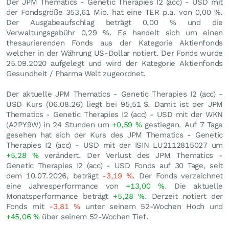
Der JPM Thematics - Genetic Therapies I2 (acc) - USD mit
der Fondsgröße 353,61 Mio. hat eine TER p.a. von 0,00 %.
Der Ausgabeaufschlag beträgt 0,00 % und die
Verwaltungsgebühr 0,29 %. Es handelt sich um einen
thesaurierenden Fonds aus der Kategorie Aktienfonds
welcher in der Währung US-Dollar notiert. Der Fonds wurde
25.09.2020 aufgelegt und wird der Kategorie Aktienfonds
Gesundheit / Pharma Welt zugeordnet.
Der aktuelle JPM Thematics - Genetic Therapies I2 (acc) -
USD Kurs (
06.08.26
) liegt bei 95,51
$
. Damit ist der JPM
Thematics - Genetic Therapies I2 (acc) - USD mit der WKN
(A2PY9W) in 24 Stunden um
+0,59
%
gestiegen. Auf 7 Tage
gesehen hat sich der Kurs des JPM Thematics - Genetic
Therapies I2 (acc) - USD mit der ISIN LU2112815027 um
+5,28
%
verändert. Der Verlust des JPM Thematics -
Genetic Therapies I2 (acc) - USD Fonds auf 30 Tage, seit
dem 10.07.2026, beträgt
-3,19
%
. Der Fonds verzeichnet
eine Jahresperformance von
+13,00
%
. Die aktuelle
Monatsperformance beträgt
+5,28
%
. Derzeit notiert der
Fonds mit
-3,81
%
unter seinem 52-Wochen Hoch und
+45,06
%
über seinem 52-Wochen Tief.