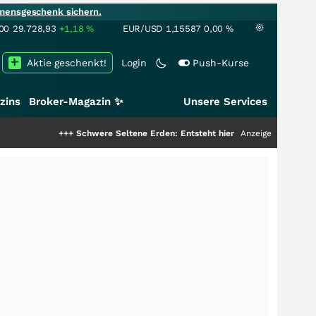
mensgeschenk sichern.
00
29.728,93
+1,18
%
EUR/USD
1,15587
0,00
%
Aktie geschenkt!
Login
Push-Kurse
zins
Broker-Magazin ✨
Unsere Services
+++
Schwere Seltene Erden: Entsteht hier die nächste Milliardenstory?
Anzeige
+