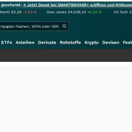
ie geschenkt.
→ Jetzt Depot bei SMARTBROKER+ eröffnen und Willkom
Brent)
82,26
-1,53
%
Dow Jones
54.036,10
+0,25
%
US Tech 1
ETFs
Anleihen
Derivate
Rohstoffe
Krypto
Devisen
Fest