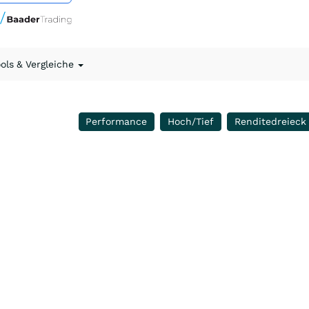
ools & Vergleiche
Performance
Hoch/Tief
Renditedreieck