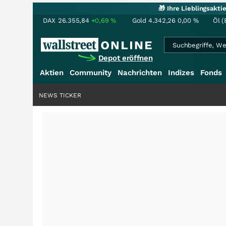
🎁 Ihre Lieblingsakt
DAX
26.355,84
+0,69
%
Gold
4.342,26
0,00
%
Öl (
Depot eröffnen
Aktien
Community
Nachrichten
Indizes
Fonds
NEWS TICKER