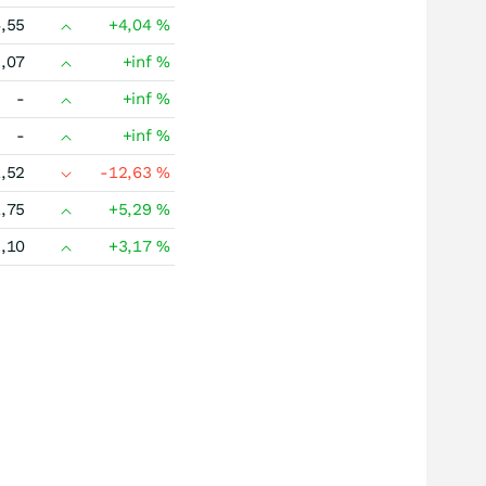
,55
+4,04
%
,07
+inf
%
-
+inf
%
-
+inf
%
,52
-12,63
%
,75
+5,29
%
,10
+3,17
%