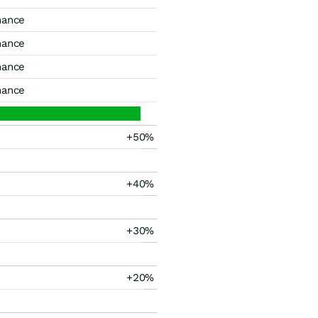
mance
mance
mance
mance
+50%
+40%
+30%
+20%