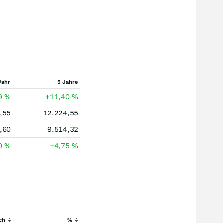
Jahr
5 Jahre
09
%
+11,40
%
,55
12.224,55
,60
9.514,32
90
%
+4,75
%
ch
%