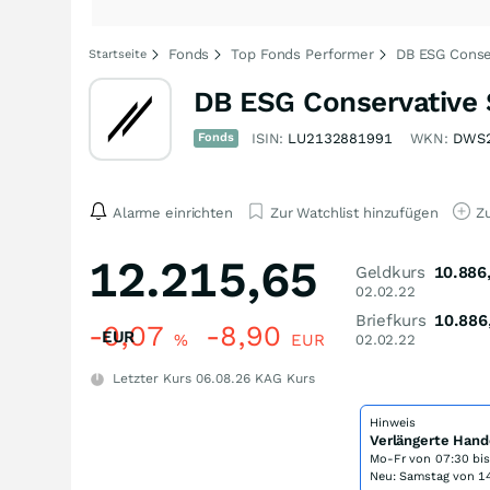
Fonds
Top Fonds Performer
DB ESG Conse
Startseite
DB ESG Conservative
Fonds
ISIN:
LU2132881991
WKN:
DWS
Alarme einrichten
Zur Watchlist hinzufügen
Zu
12.215,65
Geldkurs
10.886
02.02.22
Briefkurs
10.886
-0,07
-8,90
EUR
%
EUR
02.02.22
Letzter Kurs
06.08.26
KAG Kurs
Hinweis
Verlängerte Hand
Mo-Fr von
07:30 bi
Neu: Samstag von 14