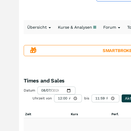
Übersicht
Kurse & Analysen
Forum
T
🎁
SMARTBROKER+
Times and Sales
Datum
Akt
Uhrzeit von
bis
Zeit
Kurs
Perf.