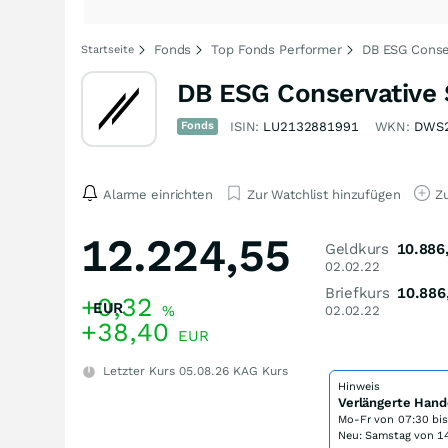
Fonds
Top Fonds Performer
DB ESG Conse
Startseite
DB ESG Conservative
Fonds
ISIN:
LU2132881991
WKN:
DWS
Alarme einrichten
Zur Watchlist hinzufügen
Zu
12.224,55
Geldkurs
10.886
02.02.22
Briefkurs
10.886
+0,32
EUR
%
02.02.22
+38,40
EUR
Letzter Kurs
05.08.26
KAG Kurs
Hinweis
Verlängerte Hand
Mo-Fr von
07:30 bi
Neu: Samstag von 14