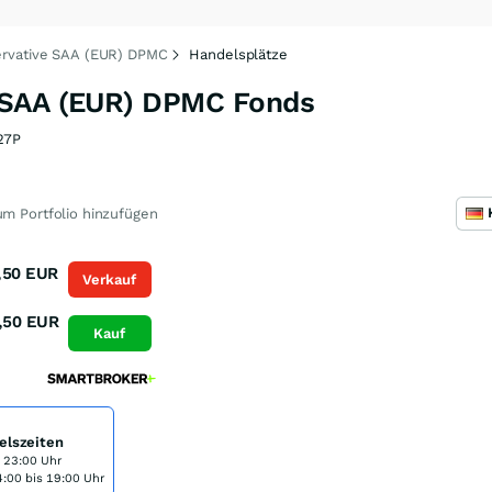
rvative SAA (EUR) DPMC
Handelsplätze
 SAA (EUR) DPMC Fonds
27P
m Portfolio hinzufügen
,50
EUR
Verkauf
,50
EUR
Kauf
elszeiten
s 23:00 Uhr
:00 bis 19:00 Uhr