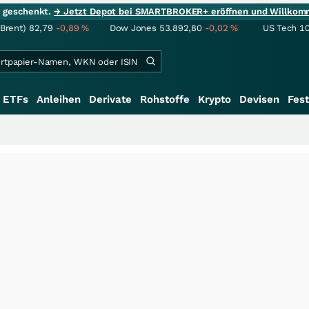
ie geschenkt.
→ Jetzt Depot bei SMARTBROKER+ eröffnen und Willkom
(Brent)
82,79
-0,89
%
Dow Jones
53.892,80
-0,02
%
US Tech 1
ETFs
Anleihen
Derivate
Rohstoffe
Krypto
Devisen
Fest