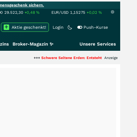
mensgeschenk sichern.
00
29.522,30
+0,48
%
EUR/USD
1,15275
+0,02
%
Aktie geschenkt!
Login
Push-Kurse
zins
Broker-Magazin ✨
Unsere Services
+++
Schwere Seltene Erden: Entsteht hier die nächste Milliarde
Anzeige