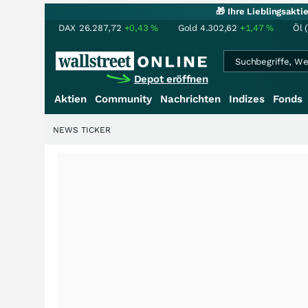
🎁 Ihre Lieblingsakt
DAX
26.287,72
+0,43
%
Gold
4.302,62
+1,47
%
Öl 
Depot eröffnen
Aktien
Community
Nachrichten
Indizes
Fonds
NEWS TICKER