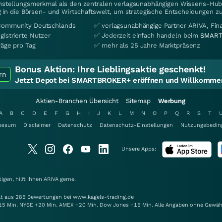
instellungsmerkmal als den zentralen verlagsunabhängigen Wissens-Hub 
 in die Börsen- und Wirtschaftswelt, um strategische Entscheidungen zu
Community Deutschlands
✅ verlagsunabhängige Partner ARIVA, Fi
gistrierte Nutzer
✅ Jederzeit einfach handeln beim
SMART
räge pro Tag
✅ mehr als 25 Jahre Marktpräsenz
Bonus Aktion:
Ihre Lieblingsaktie geschenkt!
rn
Jetzt Depot bei SMARTBROKER+ eröffnen und Willkommen
Aktien-Branchen Übersicht
Sitemap
Werbung
A
B
C
D
E
F
G
H
I
J
K
L
M
N
O
P
Q
R
S
T
essum
Disclaimer
Datenschutz
Datenschutz-Einstellungen
Nutzungsbedin
Unsere Apps:
gen, hilft Ihnen
ARIVA
gerne.
elt aus 285 Bewertungen bei www.kagels-trading.de
15 Min. NYSE +20 Min. AMEX +20 Min. Dow Jones +15 Min. Alle Angaben ohne Gewäh