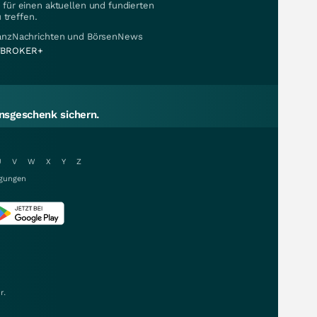
für einen aktuellen und fundierten
 treffen.
nanzNachrichten und BörsenNews
BROKER+
sgeschenk sichern.
U
V
W
X
Y
Z
gungen
r.