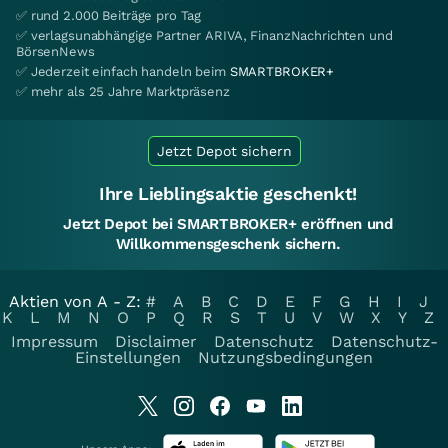
✅ rund 2.000 Beiträge pro Tag
✅ verlagsunabhängige Partner ARIVA, FinanzNachrichten und
BörsenNews
✅ Jederzeit einfach handeln beim
SMARTBROKER+
✅ mehr als 25 Jahre Marktpräsenz
Jetzt Depot sichern
Ihre Lieblingsaktie geschenkt!
Jetzt Depot bei SMARTBROKER+ eröffnen und
Willkommensgeschenk sichern.
Aktien von A - Z:
#
A
B
C
D
E
F
G
H
I
J
K
L
M
N
O
P
Q
R
S
T
U
V
W
X
Y
Z
Impressum
Disclaimer
Datenschutz
Datenschutz-
Einstellungen
Nutzungsbedingungen