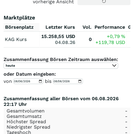
vorherige Ansicht
Marktplätze
Börsenplatz
Letzter Kurs
Vol.
Performance
Ge
15.258,55
USD
+0,79
%
KAG Kurs
0
04.08.26
+119,78
USD
Zusammenfassung Börsen Zeitraum auswählen:
heute
oder Datum eingeben:
von
bis
Zusammenfassung aller Börsen vom 06.08.2026
22:17 Uhr
Gesamtvolumen
-
Gesamtumsatz
-
Höchster Spread
-
Niedrigster Spread
-
Tageshoch
-