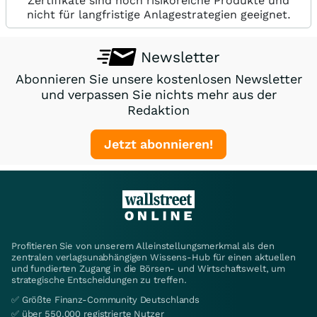
Zertifikate sind hoch risikoreiche Produkte und
nicht für langfristige Anlagestrategien geeignet.
Newsletter
Abonnieren Sie unsere kostenlosen Newsletter
und verpassen Sie nichts mehr aus der
Redaktion
Jetzt abonnieren!
Profitieren Sie von unserem Alleinstellungsmerkmal als den
zentralen verlagsunabhängigen Wissens-Hub für einen aktuellen
und fundierten Zugang in die Börsen- und Wirtschaftswelt, um
strategische Entscheidungen zu treffen.
✅ Größte Finanz-Community Deutschlands
✅ über 550.000 registrierte Nutzer