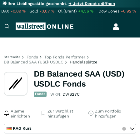
🎁 Ihre Lieblingsaktie geschenkt.
→ Jetzt Depot eröffnen
DAX
-0,09
%
Gold
-0,07
%
Öl (Brent)
+4,56
%
Dow Jones
-0,92
%
Fonds
Top Fonds Performer
Startseite
DB Balanced SAA (USD) USDLC
Handelsplätze
DB Balanced SAA (USD)
USDLC Fonds
Fonds
WKN:
DWS27C
Alarme
Zur Watchlist
Zum Portfolio
einrichten
hinzufügen
hinzufügen
KAG Kurs