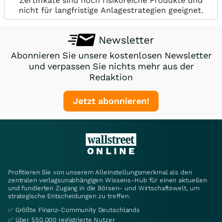
Zertifikate sind hoch risikoreiche Produkte und
nicht für langfristige Anlagestrategien geeignet.
Newsletter
Abonnieren Sie unsere kostenlosen Newsletter
und verpassen Sie nichts mehr aus der
Redaktion
Jetzt abonnieren!
Profitieren Sie von unserem Alleinstellungsmerkmal als den
zentralen verlagsunabhängigen Wissens-Hub für einen aktuellen
und fundierten Zugang in die Börsen- und Wirtschaftswelt, um
strategische Entscheidungen zu treffen.
✅ Größte Finanz-Community Deutschlands
✅ über 550.000 registrierte Nutzer