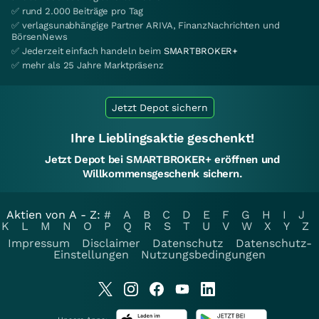
✅ rund 2.000 Beiträge pro Tag
✅ verlagsunabhängige Partner ARIVA, FinanzNachrichten und
BörsenNews
✅ Jederzeit einfach handeln beim
SMARTBROKER+
✅ mehr als 25 Jahre Marktpräsenz
Jetzt Depot sichern
Ihre Lieblingsaktie geschenkt!
Jetzt Depot bei SMARTBROKER+ eröffnen und
Willkommensgeschenk sichern.
Aktien von A - Z:
#
A
B
C
D
E
F
G
H
I
J
K
L
M
N
O
P
Q
R
S
T
U
V
W
X
Y
Z
Impressum
Disclaimer
Datenschutz
Datenschutz-
Einstellungen
Nutzungsbedingungen