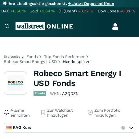
🎁 Ihre Lieblingsaktie geschenkt.
→ Jetzt Depot eröffnen
DAX
+0,50
%
Gold
+1,64
%
Öl (Brent)
-0,92
%
Dow Jones
-0,01
%
Fonds
Top Fonds Performer
Startseite
Robeco Smart Energy I USD
Handelsplätze
Robeco Smart Energy I
USD Fonds
Fonds
WKN:
A2QDZN
Alarme
Zur Watchlist
Zum Portfolio
einrichten
hinzufügen
hinzufügen
KAG Kurs