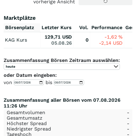
vorherige Ansicht
Marktplätze
Börsenplatz
Letzter Kurs
Vol.
Performance
Ges
129,71
USD
-1,62
%
KAG Kurs
0
05.08.26
-2,14
USD
Zusammenfassung Börsen Zeitraum auswählen:
heute
oder Datum eingeben:
von
bis
Zusammenfassung aller Börsen vom 07.08.2026
11:26 Uhr
Gesamtvolumen
-
Gesamtumsatz
-
Höchster Spread
-
Niedrigster Spread
-
Tageshoch
-