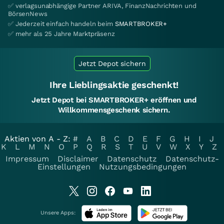
✅ verlagsunabhängige Partner ARIVA, FinanzNachrichten und
BörsenNews
✅ Jederzeit einfach handeln beim
SMARTBROKER+
✅ mehr als 25 Jahre Marktpräsenz
Jetzt Depot sichern
Ihre Lieblingsaktie geschenkt!
Jetzt Depot bei SMARTBROKER+ eröffnen und
Willkommensgeschenk sichern.
Aktien von A - Z:
#
A
B
C
D
E
F
G
H
I
J
K
L
M
N
O
P
Q
R
S
T
U
V
W
X
Y
Z
Impressum
Disclaimer
Datenschutz
Datenschutz-
Einstellungen
Nutzungsbedingungen
Unsere Apps: