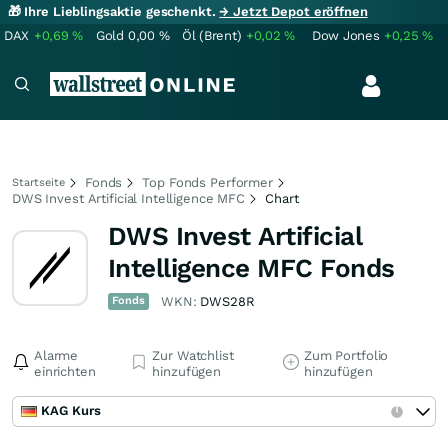
🎁 Ihre Lieblingsaktie geschenkt.
→ Jetzt Depot eröffnen
DAX
+0,69
%
Gold
0,00
%
Öl (Brent)
+0,02
%
Dow Jones
+0,25
%
Fonds
Top Fonds Performer
Startseite
DWS Invest Artificial Intelligence MFC
Chart
DWS Invest Artificial
Intelligence MFC Fonds
Fonds
WKN:
DWS28R
Alarme
Zur Watchlist
Zum Portfolio
einrichten
hinzufügen
hinzufügen
KAG Kurs