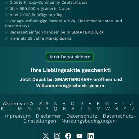
✅ Größte Finanz-Community Deutschlands
✅ über 550.000 registrierte Nutzer
✅ rund 2.000 Beiträge pro Tag
✅ verlagsunabhängige Partner ARIVA, FinanzNachrichten und
BörsenNews
✅ Jederzeit einfach handeln beim
SMARTBROKER+
✅ mehr als 25 Jahre Marktpräsenz
Jetzt Depot sichern
Ihre Lieblingsaktie geschenkt!
Jetzt Depot bei SMARTBROKER+ eröffnen und
Willkommensgeschenk sichern.
Aktien von A - Z:
#
A
B
C
D
E
F
G
H
I
J
K
L
M
N
O
P
Q
R
S
T
U
V
W
X
Y
Z
Impressum
Disclaimer
Datenschutz
Datenschutz-
Einstellungen
Nutzungsbedingungen