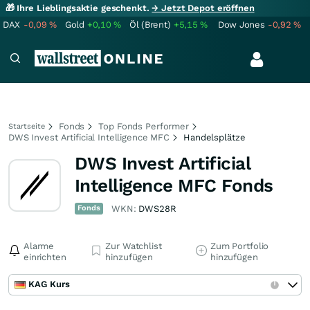
🎁 Ihre Lieblingsaktie geschenkt.
→ Jetzt Depot eröffnen
DAX
-0,09
%
Gold
+0,10
%
Öl (Brent)
+5,15
%
Dow Jones
-0,92
%
Fonds
Top Fonds Performer
Startseite
DWS Invest Artificial Intelligence MFC
Handelsplätze
DWS Invest Artificial
Intelligence MFC Fonds
Fonds
WKN:
DWS28R
Alarme
Zur Watchlist
Zum Portfolio
einrichten
hinzufügen
hinzufügen
KAG Kurs