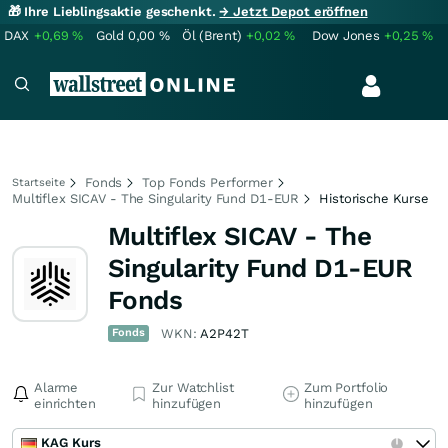
🎁 Ihre Lieblingsaktie geschenkt.
→ Jetzt Depot eröffnen
DAX
+0,69
%
Gold
0,00
%
Öl (Brent)
+0,02
%
Dow Jones
+0,25
%
Fonds
Top Fonds Performer
Startseite
Multiflex SICAV - The Singularity Fund D1-EUR
Historische Kurse
Multiflex SICAV - The
Singularity Fund D1-EUR
Fonds
Fonds
WKN:
A2P42T
Alarme
Zur Watchlist
Zum Portfolio
einrichten
hinzufügen
hinzufügen
KAG Kurs