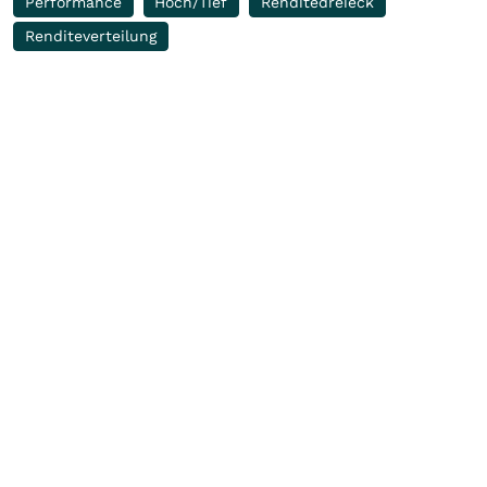
Performance
Hoch/Tief
Renditedreieck
Renditeverteilung