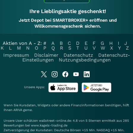
Ihre Lieblingsaktie geschenkt!
Jetzt Depot bei SMARTBROKER+ eröffnen und
Willkommensgeschenk sichern.
Aktien von A - Z:
#
A
B
C
D
E
F
G
H
I
J
K
L
M
N
O
P
Q
R
S
T
U
V
W
X
Y
Z
Impressum
Disclaimer
Datenschutz
Datenschutz-
Einstellungen
Nutzungsbedingungen
Unsere Apps:
Wenn Sie Kursdaten, Widgets oder andere Finanzinformationen benötigen, hilft
Ihnen
ARIVA
gerne.
Unsere User schätzen wallstreet-online.de: 4.8 von 5 Sternen ermittelt aus 285
Bewertungen bei www.kagels-trading.de
Zeitverzögerung der Kursdaten: Deutsche Börsen +15 Min. NASDAQ +15 Min.