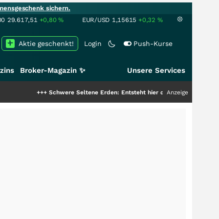
mensgeschenk sichern.
00
29.617,51
+0,80
%
EUR/USD
1,15615
+0,32
%
Aktie geschenkt!
Login
Push-Kurse
zins
Broker-Magazin ✨
Unsere Services
+++
Schwere Seltene Erden: Entsteht hier die nächste Milliardenstory?
Anzeige
+++