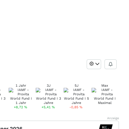
1 Jahr
3J
5J
Max
+8,72
%
+5,41
%
-0,85
%
Anzeige
nner 2026