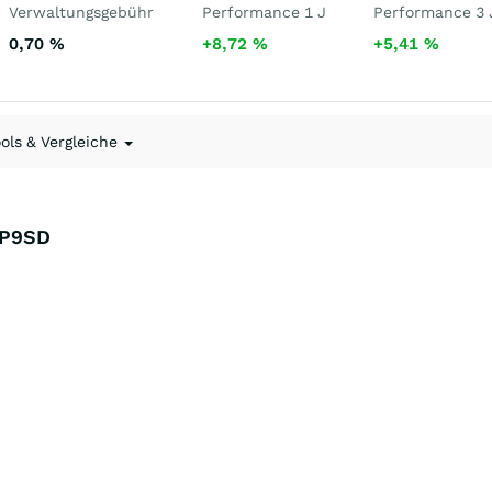
Verwaltungsgebühr
Performance 1 J
Performance 3 
0,70
%
+8,72
%
+5,41
%
ools & Vergleiche
A2P9SD