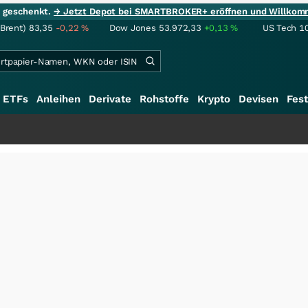
ie geschenkt.
→ Jetzt Depot bei SMARTBROKER+ eröffnen und Willkom
(Brent)
83,35
-0,22
%
Dow Jones
53.972,33
+0,13
%
US Tech 1
ETFs
Anleihen
Derivate
Rohstoffe
Krypto
Devisen
Fest