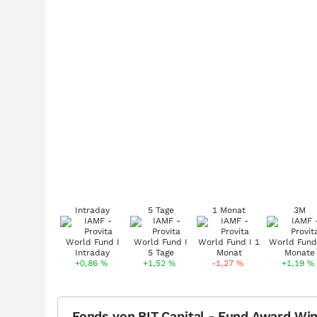
Intraday
5 Tage
1 Monat
3M
+0,86
%
+1,52
%
-1,27
%
+1,19
%
Fonds von BIT Capital - Fund Award Wi