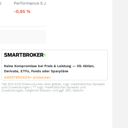
J
Performance 5 J
-0,85
%
Keine Kompromisse bei Preis & Leistung — Ob Aktien,
Derivate, ETFs, Fonds oder Sparpläne
SMARTBROKER+ entdecken
*ab 500 EUR Ordervolumen über gettex, zzgl. marktüblicher Spreads
und Zuwendungen | ** zzgl. marktüblicher Spreads und
Zuwendungen, mögliche Steuern und ggf. SEC Gebühr