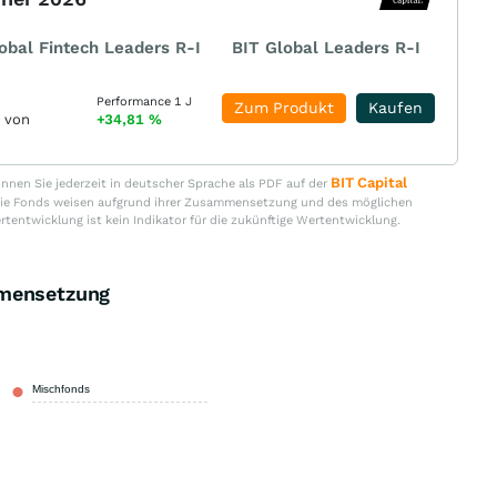
obal Fintech Leaders R-I
BIT Global Leaders R-I
Performance 1 J
Zum Produkt
Kaufen
r von
+34,81
%
BIT Capital
nen Sie jederzeit in deutscher Sprache als PDF auf der
. Die Fonds weisen aufgrund ihrer Zusammensetzung und des möglichen
ertentwicklung ist kein Indikator für die zukünftige Wertentwicklung.
mmensetzung
Mischfonds
100,00 %