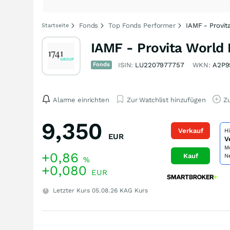
Fonds
Top Fonds Performer
IAMF - Provit
Startseite
IAMF - Provita World 
Fonds
ISIN:
LU2207977757
WKN:
A2P9
Alarme einrichten
Zur Watchlist hinzufügen
Zu
9,350
Verkauf
H
EUR
V
M
+0,86
Kauf
N
%
+0,080
EUR
Letzter Kurs
05.08.26
KAG Kurs