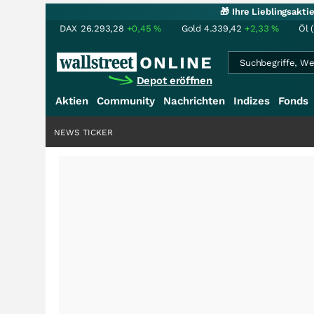
🎁 Ihre Lieblingsakt
DAX
26.293,28
+0,45
%
Gold
4.339,42
+2,33
%
Öl 
Depot eröffnen
Aktien
Community
Nachrichten
Indizes
Fonds
NEWS TICKER