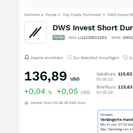
Fonds
Top Fonds Performer
DWS Invest S
Startseite
DWS Invest Short Du
Fonds
ISIN:
LU2220515253
WKN:
DWS
Alarme einrichten
Zur Watchlist hinzufügen
Zu
136,89
Geldkurs
115,63
USD
02.02.22
Briefkurs
115,63
+0,04
+0,05
%
USD
02.02.22
Letzter Kurs
05.08.26
KAG Kurs
Hinweis
Verlängerte Hand
Mo-Fr von
07:30 bi
Neu: Samstag von 14