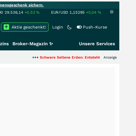
mensgeschenk sichern.
00
29.536,14
+0,53
%
EUR/USD
1,15295
+0,04
%
Aktie geschenkt!
Login
Push-Kurse
zins
Broker-Magazin ✨
Unsere Services
+++
Schwere Seltene Erden: Entsteht hier die nächste Milliardens
Anzeige