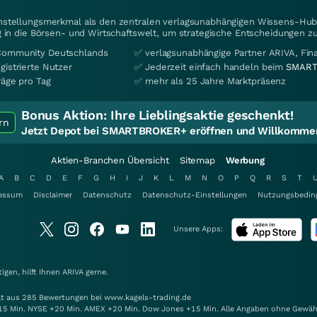
instellungsmerkmal als den zentralen verlagsunabhängigen Wissens-Hub 
 in die Börsen- und Wirtschaftswelt, um strategische Entscheidungen zu
Community Deutschlands
✅ verlagsunabhängige Partner ARIVA, Fi
gistrierte Nutzer
✅ Jederzeit einfach handeln beim
SMART
räge pro Tag
✅ mehr als 25 Jahre Marktpräsenz
Bonus Aktion:
Ihre Lieblingsaktie geschenkt!
rn
Jetzt Depot bei SMARTBROKER+ eröffnen und Willkommen
Aktien-Branchen Übersicht
Sitemap
Werbung
A
B
C
D
E
F
G
H
I
J
K
L
M
N
O
P
Q
R
S
T
essum
Disclaimer
Datenschutz
Datenschutz-Einstellungen
Nutzungsbedin
Unsere Apps:
gen, hilft Ihnen
ARIVA
gerne.
elt aus 285 Bewertungen bei www.kagels-trading.de
15 Min. NYSE +20 Min. AMEX +20 Min. Dow Jones +15 Min. Alle Angaben ohne Gewäh