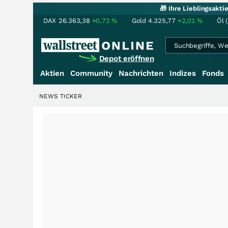
🎁 Ihre Lieblingsakt
DAX
26.363,38
+0,72
%
Gold
4.325,77
+2,01
%
Öl 
Depot eröffnen
Aktien
Community
Nachrichten
Indizes
Fonds
NEWS TICKER