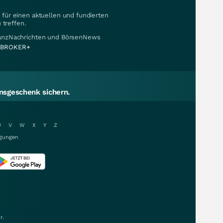
für einen aktuellen und fundierten
 treffen.
nanzNachrichten und BörsenNews
BROKER+
sgeschenk sichern.
U
V
W
X
Y
Z
gungen
r.