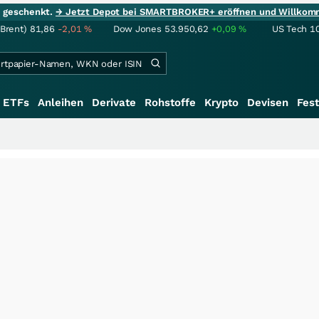
ie geschenkt.
→ Jetzt Depot bei SMARTBROKER+ eröffnen und Willkom
(Brent)
81,86
-2,01
%
Dow Jones
53.950,62
+0,09
%
US Tech 1
ETFs
Anleihen
Derivate
Rohstoffe
Krypto
Devisen
Fest