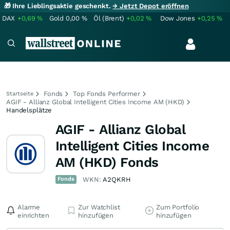
🎁 Ihre Lieblingsaktie geschenkt.
→ Jetzt Depot eröffnen
DAX
+0,69
%
Gold
0,00
%
Öl (Brent)
+0,02
%
Dow Jones
+0,25
%
Fonds
Top Fonds Performer
Startseite
AGIF - Allianz Global Intelligent Cities Income AM (HKD)
Handelsplätze
AGIF - Allianz Global
Intelligent Cities Income
AM (HKD) Fonds
Fonds
WKN:
A2QKRH
Alarme
Zur Watchlist
Zum Portfolio
einrichten
hinzufügen
hinzufügen