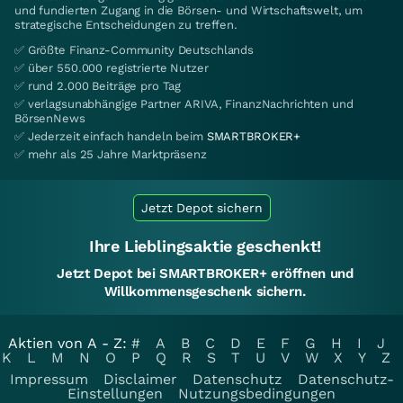
und fundierten Zugang in die Börsen- und Wirtschaftswelt, um
strategische Entscheidungen zu treffen.
✅ Größte Finanz-Community Deutschlands
✅ über 550.000 registrierte Nutzer
✅ rund 2.000 Beiträge pro Tag
✅ verlagsunabhängige Partner ARIVA, FinanzNachrichten und
BörsenNews
✅ Jederzeit einfach handeln beim
SMARTBROKER+
✅ mehr als 25 Jahre Marktpräsenz
Jetzt Depot sichern
Ihre Lieblingsaktie geschenkt!
Jetzt Depot bei SMARTBROKER+ eröffnen und
Willkommensgeschenk sichern.
Aktien von A - Z:
#
A
B
C
D
E
F
G
H
I
J
K
L
M
N
O
P
Q
R
S
T
U
V
W
X
Y
Z
Impressum
Disclaimer
Datenschutz
Datenschutz-
Einstellungen
Nutzungsbedingungen