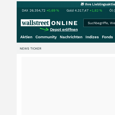
🎁 Ihre Lieblingsakt
DAX
26.354,72
+0,69
%
Gold
4.317,47
+1,82
%
Öl 
Depot eröffnen
Aktien
Community
Nachrichten
Indizes
Fonds
NEWS TICKER