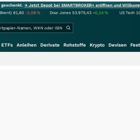
ie geschenkt.
→ Jetzt Depot bei SMARTBROKER+ eröffnen und Willkom
(Brent)
81,80
-2,08
%
Dow Jones
53.975,43
+0,14
%
US Tech 1
ETFs
Anleihen
Derivate
Rohstoffe
Krypto
Devisen
Fest