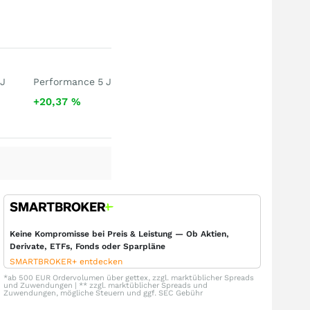
 J
Performance 5 J
+20,37
%
Keine Kompromisse bei Preis & Leistung — Ob Aktien,
Derivate, ETFs, Fonds oder Sparpläne
SMARTBROKER+ entdecken
*ab 500 EUR Ordervolumen über gettex, zzgl. marktüblicher Spreads
und Zuwendungen | ** zzgl. marktüblicher Spreads und
Zuwendungen, mögliche Steuern und ggf. SEC Gebühr