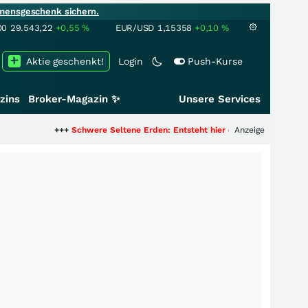
mensgeschenk sichern.
00
29.543,22
+0,55
%
EUR/USD
1,15358
+0,10
%
Aktie geschenkt!
Login
Push-Kurse
zins
Broker-Magazin ✨
Unsere Services
+++
Schwere Seltene Erden: Entsteht hier die nächste Milliardenstory?
Anzeige
++