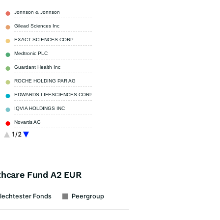
Johnson & Johnson
3,62 %
Gilead Sciences Inc
3,09 %
EXACT SCIENCES CORP
2,98 %
Medtronic PLC
2,93 %
Guardant Health Inc
2,79 %
ROCHE HOLDING PAR AG
2,68 %
EDWARDS LIFESCIENCES CORP
2,50 %
IQVIA HOLDINGS INC
2,28 %
Novartis AG
2,22 %
1/2
MODERNA INC
2,21 %
Sonstige
72,70 %
thcare Fund A2 EUR
lechtester Fonds
Peergroup