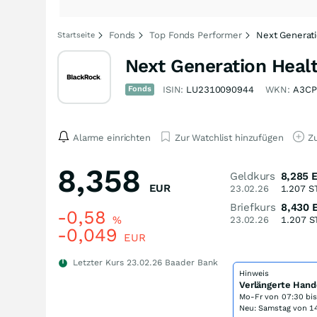
Fonds
Top Fonds Performer
Next Generat
Startseite
Next Generation Heal
Fonds
ISIN:
LU2310090944
WKN:
A3CP
Alarme einrichten
Zur Watchlist hinzufügen
Zu
8,358
Geldkurs
8,285
EUR
23.02.26
1.207
S
Briefkurs
8,430
-0,58
%
23.02.26
1.207
S
-0,049
EUR
Letzter Kurs
23.02.26
Baader Bank
Hinweis
Verlängerte Hand
Mo-Fr von
07:30 bi
Neu: Samstag von 14