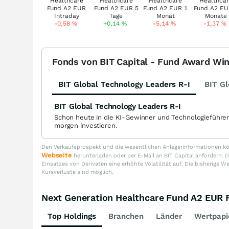
-0,58
%
+0,14
%
-5,14
%
-1,37
%
Fonds von BIT Capital - Fund Award Wi
BIT Global Technology Leaders R-I
BIT Gl
BIT Global Technology Leaders R-I
Schon heute in die KI-Gewinner und Technologieführe
morgen investieren.
Den Verkaufsprospekt und die wesentlichen Anlegerinformationen kön
Webseite
herunterladen oder per E-Mail an BIT Capital anfordern
Einsatzes von Derivaten eine erhöhte Volatilität auf. Die bisherige W
Kursverluste sind möglich.
Next Generation Healthcare Fund A2 EU
Top Holdings
Branchen
Länder
Wertpapi