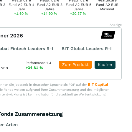
+1,60
%
+14,90
%
+20,37
%
Anzeige
nner 2026
obal Fintech Leaders R-I
BIT Global Leaders R-I
Performance 1 J
Zum Produkt
Kaufen
r von
+34,81
%
BIT Capital
nen Sie jederzeit in deutscher Sprache als PDF auf der
. Die Fonds weisen aufgrund ihrer Zusammensetzung und des möglichen
ertentwicklung ist kein Indikator für die zukünftige Wertentwicklung.
R Fonds Zusammensetzung
er-Arten