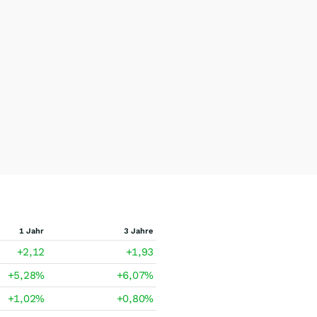
1 Jahr
3 Jahre
+2,12
+1,93
+5,28
%
+6,07
%
+1,02
%
+0,80
%