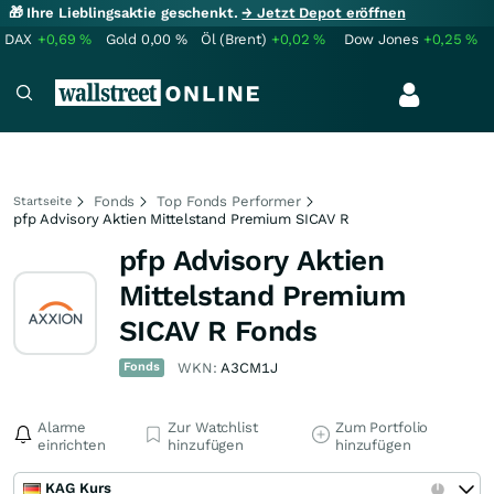
🎁 Ihre Lieblingsaktie geschenkt.
→ Jetzt Depot eröffnen
DAX
+0,69
%
Gold
0,00
%
Öl (Brent)
+0,02
%
Dow Jones
+0,25
%
Fonds
Top Fonds Performer
Startseite
pfp Advisory Aktien Mittelstand Premium SICAV R
pfp Advisory Aktien
Mittelstand Premium
SICAV R Fonds
Fonds
WKN:
A3CM1J
Alarme
Zur Watchlist
Zum Portfolio
einrichten
hinzufügen
hinzufügen
KAG Kurs