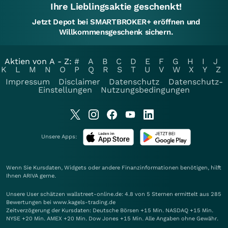
Ihre Lieblingsaktie geschenkt!
Jetzt Depot bei SMARTBROKER+ eröffnen und
Willkommensgeschenk sichern.
Aktien von A - Z:
#
A
B
C
D
E
F
G
H
I
J
K
L
M
N
O
P
Q
R
S
T
U
V
W
X
Y
Z
Impressum
Disclaimer
Datenschutz
Datenschutz-
Einstellungen
Nutzungsbedingungen
Unsere Apps:
Wenn Sie Kursdaten, Widgets oder andere Finanzinformationen benötigen, hilft
Ihnen
ARIVA
gerne.
Unsere User schätzen wallstreet-online.de: 4.8 von 5 Sternen ermittelt aus 285
Bewertungen bei www.kagels-trading.de
Zeitverzögerung der Kursdaten: Deutsche Börsen +15 Min. NASDAQ +15 Min.
NYSE +20 Min. AMEX +20 Min. Dow Jones +15 Min. Alle Angaben ohne Gewähr.