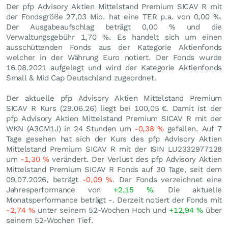
Der pfp Advisory Aktien Mittelstand Premium SICAV R mit
der Fondsgröße 27,03 Mio. hat eine TER p.a. von 0,00 %.
Der Ausgabeaufschlag beträgt 0,00 % und die
Verwaltungsgebühr 1,70 %. Es handelt sich um einen
ausschüttenden Fonds aus der Kategorie Aktienfonds
welcher in der Währung Euro notiert. Der Fonds wurde
16.08.2021 aufgelegt und wird der Kategorie Aktienfonds
Small & Mid Cap Deutschland zugeordnet.
Der aktuelle pfp Advisory Aktien Mittelstand Premium
SICAV R Kurs (
29.06.26
) liegt bei 100,05
€
. Damit ist der
pfp Advisory Aktien Mittelstand Premium SICAV R mit der
WKN (A3CM1J) in 24 Stunden um
-0,38
%
gefallen. Auf 7
Tage gesehen hat sich der Kurs des pfp Advisory Aktien
Mittelstand Premium SICAV R mit der ISIN LU2332977128
um
-1,30
%
verändert. Der Verlust des pfp Advisory Aktien
Mittelstand Premium SICAV R Fonds auf 30 Tage, seit dem
09.07.2026, beträgt
-0,09
%
. Der Fonds verzeichnet eine
Jahresperformance von
+2,15
%
. Die aktuelle
Monatsperformance beträgt -. Derzeit notiert der Fonds mit
-2,74
%
unter seinem 52-Wochen Hoch und
+12,94
%
über
seinem 52-Wochen Tief.