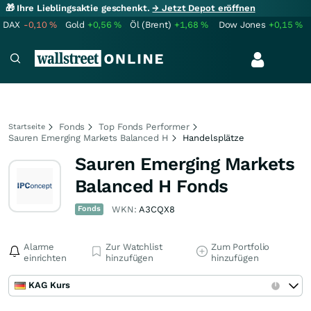
🎁 Ihre Lieblingsaktie geschenkt.
→ Jetzt Depot eröffnen
DAX
-0,10
%
Gold
+0,56
%
Öl (Brent)
+1,68
%
Dow Jones
+0,15
%
Fonds
Top Fonds Performer
Startseite
Sauren Emerging Markets Balanced H
Handelsplätze
Sauren Emerging Markets
Balanced H Fonds
Fonds
WKN:
A3CQX8
Alarme
Zur Watchlist
Zum Portfolio
einrichten
hinzufügen
hinzufügen
KAG Kurs