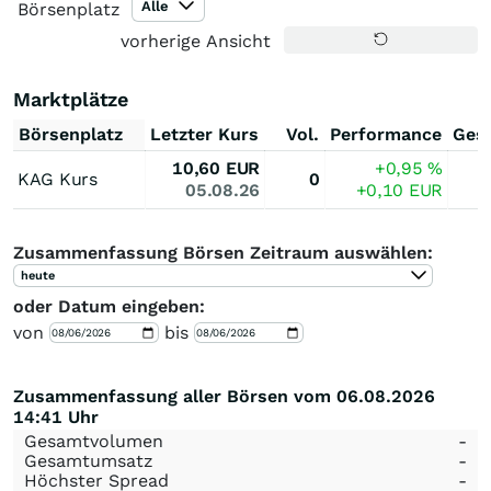
Alle
Börsenplatz
vorherige Ansicht
Marktplätze
Börsenplatz
Letzter Kurs
Vol.
Performance
Ges
10,60
EUR
+0,95
%
KAG Kurs
0
05.08.26
+0,10
EUR
Zusammenfassung Börsen Zeitraum auswählen:
heute
oder Datum eingeben:
von
bis
Zusammenfassung aller Börsen vom 06.08.2026
14:41 Uhr
Gesamtvolumen
-
Gesamtumsatz
-
Höchster Spread
-