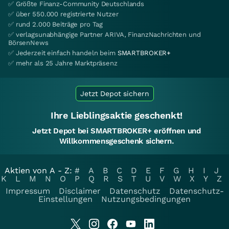
✅ Größte Finanz-Community Deutschlands
✅ über 550.000 registrierte Nutzer
✅ rund 2.000 Beiträge pro Tag
✅ verlagsunabhängige Partner ARIVA, FinanzNachrichten und
BörsenNews
✅ Jederzeit einfach handeln beim
SMARTBROKER+
✅ mehr als 25 Jahre Marktpräsenz
Jetzt Depot sichern
Ihre Lieblingsaktie geschenkt!
Jetzt Depot bei SMARTBROKER+ eröffnen und
Willkommensgeschenk sichern.
Aktien von A - Z:
#
A
B
C
D
E
F
G
H
I
J
K
L
M
N
O
P
Q
R
S
T
U
V
W
X
Y
Z
Impressum
Disclaimer
Datenschutz
Datenschutz-
Einstellungen
Nutzungsbedingungen