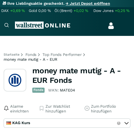
🎁 Ihre Lieblingsaktie geschenkt.
→ Jetzt Depot eröffnen
DAX
+0,69
%
Gold
0,00
%
Öl (Brent)
+0,02
%
Dow Jones
+0,25
%
Fonds
Top Fonds Performer
Startseite
money mate mutig - A - EUR
money mate mutig - A -
EUR Fonds
Fonds
WKN:
MATE04
Alarme
Zur Watchlist
Zum Portfolio
einrichten
hinzufügen
hinzufügen
KAG Kurs