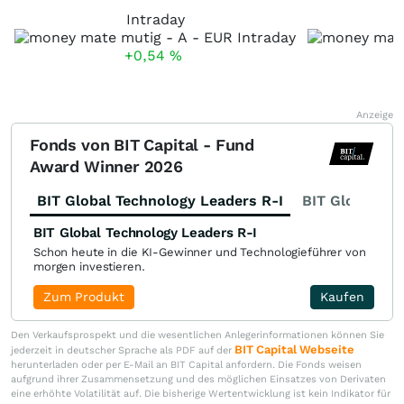
Intraday
+0,54
%
Anzeige
Fonds von BIT Capital - Fund
Award Winner 2026
BIT Global Technology Leaders R-I
BIT Global Fi
BIT Global Technology Leaders R-I
Schon heute in die KI-Gewinner und Technologieführer von
morgen investieren.
Zum Produkt
Kaufen
Den Verkaufsprospekt und die wesentlichen Anlegerinformationen können Sie
BIT Capital Webseite
jederzeit in deutscher Sprache als PDF auf der
herunterladen oder per E-Mail an BIT Capital anfordern. Die Fonds weisen
aufgrund ihrer Zusammensetzung und des möglichen Einsatzes von Derivaten
eine erhöhte Volatilität auf. Die bisherige Wertentwicklung ist kein Indikator für