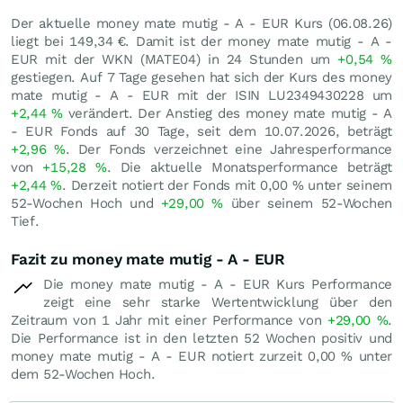
Der aktuelle money mate mutig - A - EUR Kurs (
06.08.26
)
liegt bei 149,34
€
. Damit ist der money mate mutig - A -
EUR mit der WKN (MATE04) in 24 Stunden um
+0,54
%
gestiegen. Auf 7 Tage gesehen hat sich der Kurs des money
mate mutig - A - EUR mit der ISIN LU2349430228 um
+2,44
%
verändert. Der Anstieg des money mate mutig - A
- EUR Fonds auf 30 Tage, seit dem 10.07.2026, beträgt
+2,96
%
. Der Fonds verzeichnet eine Jahresperformance
von
+15,28
%
. Die aktuelle Monatsperformance beträgt
+2,44
%
. Derzeit notiert der Fonds mit
0,00
%
unter seinem
52-Wochen Hoch und
+29,00
%
über seinem 52-Wochen
Tief.
Fazit zu money mate mutig - A - EUR
Die money mate mutig - A - EUR Kurs Performance
zeigt eine sehr starke Wertentwicklung über den
Zeitraum von 1 Jahr mit einer Performance von
+29,00
%
.
Die Performance ist in den letzten 52 Wochen positiv und
money mate mutig - A - EUR notiert zurzeit
0,00
%
unter
dem 52-Wochen Hoch.