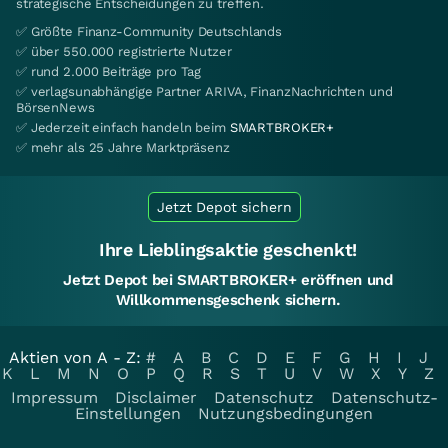
strategische Entscheidungen zu treffen.
✅ Größte Finanz-Community Deutschlands
✅ über 550.000 registrierte Nutzer
✅ rund 2.000 Beiträge pro Tag
✅ verlagsunabhängige Partner ARIVA, FinanzNachrichten und
BörsenNews
✅ Jederzeit einfach handeln beim
SMARTBROKER+
✅ mehr als 25 Jahre Marktpräsenz
Jetzt Depot sichern
Ihre Lieblingsaktie geschenkt!
Jetzt Depot bei SMARTBROKER+ eröffnen und
Willkommensgeschenk sichern.
Aktien von A - Z:
#
A
B
C
D
E
F
G
H
I
J
K
L
M
N
O
P
Q
R
S
T
U
V
W
X
Y
Z
Impressum
Disclaimer
Datenschutz
Datenschutz-
Einstellungen
Nutzungsbedingungen