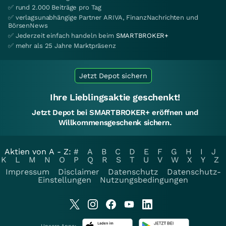
✅ rund 2.000 Beiträge pro Tag
✅ verlagsunabhängige Partner ARIVA, FinanzNachrichten und
BörsenNews
✅ Jederzeit einfach handeln beim
SMARTBROKER+
✅ mehr als 25 Jahre Marktpräsenz
Jetzt Depot sichern
Ihre Lieblingsaktie geschenkt!
Jetzt Depot bei SMARTBROKER+ eröffnen und
Willkommensgeschenk sichern.
Aktien von A - Z:
#
A
B
C
D
E
F
G
H
I
J
K
L
M
N
O
P
Q
R
S
T
U
V
W
X
Y
Z
Impressum
Disclaimer
Datenschutz
Datenschutz-
Einstellungen
Nutzungsbedingungen