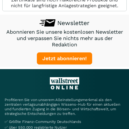
nicht für langfristige Anlagestrategien geeignet.
Newsletter
Abonnieren Sie unsere kostenlosen Newsletter
und verpassen Sie nichts mehr aus der
Redaktion
Jetzt abonnieren!
Profitieren Sie von unserem Alleinstellungsmerkmal als den
zentralen verlagsunabhängigen Wissens-Hub für einen aktuellen
und fundierten Zugang in die Börsen- und Wirtschaftswelt, um
strategische Entscheidungen zu treffen.
✅ Größte Finanz-Community Deutschlands
✅ über 550.000 registrierte Nutzer