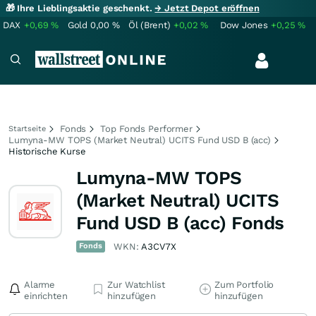
🎁 Ihre Lieblingsaktie geschenkt.
→ Jetzt Depot eröffnen
DAX
+0,69
%
Gold
0,00
%
Öl (Brent)
+0,02
%
Dow Jones
+0,25
%
Fonds
Top Fonds Performer
Startseite
Lumyna-MW TOPS (Market Neutral) UCITS Fund USD B (acc)
Historische Kurse
Lumyna-MW TOPS
(Market Neutral) UCITS
Fund USD B (acc) Fonds
Fonds
WKN:
A3CV7X
Alarme
Zur Watchlist
Zum Portfolio
einrichten
hinzufügen
hinzufügen