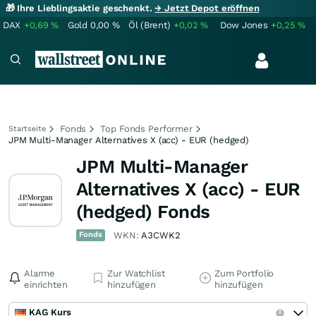
🎁 Ihre Lieblingsaktie geschenkt.
→ Jetzt Depot eröffnen
DAX
+0,69
%
Gold
0,00
%
Öl (Brent)
+0,02
%
Dow Jones
+0,25
%
Fonds
Top Fonds Performer
Startseite
JPM Multi-Manager Alternatives X (acc) - EUR (hedged)
JPM Multi-Manager
Alternatives X (acc) - EUR
(hedged) Fonds
Fonds
WKN:
A3CWK2
Alarme
Zur Watchlist
Zum Portfolio
einrichten
hinzufügen
hinzufügen
KAG Kurs