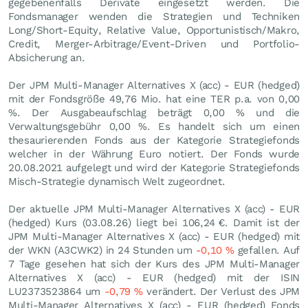
gegebenenfalls Derivate eingesetzt werden. Die
Fondsmanager wenden die Strategien und Techniken
Long/Short-Equity, Relative Value, Opportunistisch/Makro,
Credit, Merger-Arbitrage/Event-Driven und Portfolio-
Absicherung an.
Der JPM Multi-Manager Alternatives X (acc) - EUR (hedged)
mit der Fondsgröße 49,76 Mio. hat eine TER p.a. von 0,00
%. Der Ausgabeaufschlag beträgt 0,00 % und die
Verwaltungsgebühr 0,00 %. Es handelt sich um einen
thesaurierenden Fonds aus der Kategorie Strategiefonds
welcher in der Währung Euro notiert. Der Fonds wurde
20.08.2021 aufgelegt und wird der Kategorie Strategiefonds
Misch-Strategie dynamisch Welt zugeordnet.
Der aktuelle JPM Multi-Manager Alternatives X (acc) - EUR
(hedged) Kurs (
03.08.26
) liegt bei 106,24
€
. Damit ist der
JPM Multi-Manager Alternatives X (acc) - EUR (hedged) mit
der WKN (A3CWK2) in 24 Stunden um
-0,10
%
gefallen. Auf
7 Tage gesehen hat sich der Kurs des JPM Multi-Manager
Alternatives X (acc) - EUR (hedged) mit der ISIN
LU2373523864 um
-0,79
%
verändert. Der Verlust des JPM
Multi-Manager Alternatives X (acc) - EUR (hedged) Fonds