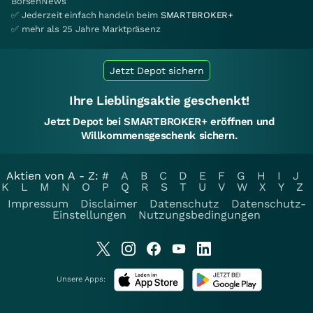
BörsenNews
✅ Jederzeit einfach handeln beim
SMARTBROKER+
✅ mehr als 25 Jahre Marktpräsenz
Jetzt Depot sichern
Ihre Lieblingsaktie geschenkt!
Jetzt Depot bei SMARTBROKER+ eröffnen und
Willkommensgeschenk sichern.
Aktien von A - Z:
#
A
B
C
D
E
F
G
H
I
J
K
L
M
N
O
P
Q
R
S
T
U
V
W
X
Y
Z
Impressum
Disclaimer
Datenschutz
Datenschutz-
Einstellungen
Nutzungsbedingungen
Unsere Apps: