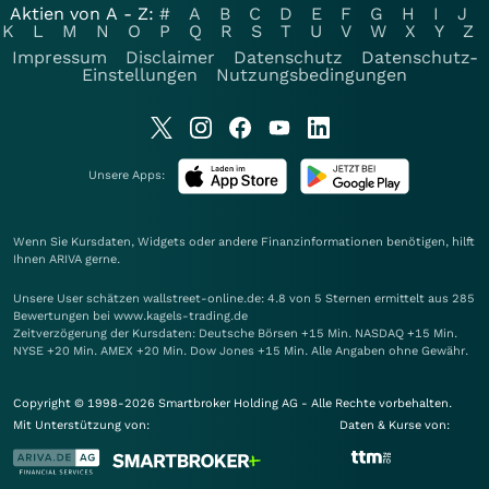
Aktien von A - Z:
#
A
B
C
D
E
F
G
H
I
J
K
L
M
N
O
P
Q
R
S
T
U
V
W
X
Y
Z
Impressum
Disclaimer
Datenschutz
Datenschutz-
Einstellungen
Nutzungsbedingungen
Unsere Apps:
Wenn Sie Kursdaten, Widgets oder andere Finanzinformationen benötigen, hilft
Ihnen
ARIVA
gerne.
Unsere User schätzen wallstreet-online.de: 4.8 von 5 Sternen ermittelt aus 285
Bewertungen bei www.kagels-trading.de
Zeitverzögerung der Kursdaten: Deutsche Börsen +15 Min. NASDAQ +15 Min.
NYSE +20 Min. AMEX +20 Min. Dow Jones +15 Min. Alle Angaben ohne Gewähr.
Copyright © 1998-2026 Smartbroker Holding AG - Alle Rechte vorbehalten.
Mit Unterstützung von:
Daten & Kurse von: