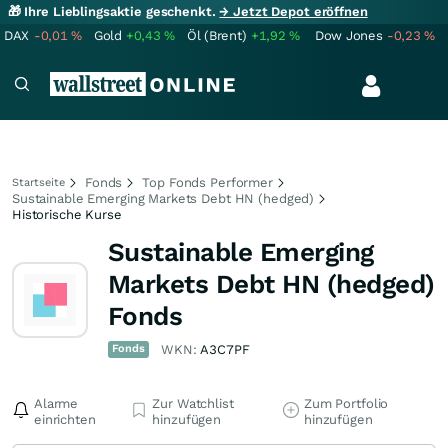
🎁 Ihre Lieblingsaktie geschenkt.
→ Jetzt Depot eröffnen
DAX
-0,01
%
Gold
+0,43
%
Öl (Brent)
+1,92
%
Dow Jones
-0,23
%
Fonds
Top Fonds Performer
Startseite
Sustainable Emerging Markets Debt HN (hedged)
Historische Kurse
Sustainable Emerging
Markets Debt HN (hedged)
Fonds
Fonds
WKN:
A3C7PF
Alarme
Zur Watchlist
Zum Portfolio
einrichten
hinzufügen
hinzufügen