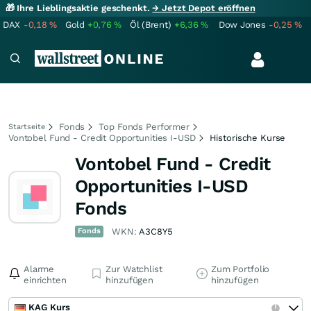
🎁 Ihre Lieblingsaktie geschenkt.
→ Jetzt Depot eröffnen
DAX
-0,18
%
Gold
+0,76
%
Öl (Brent)
+6,36
%
Dow Jones
-0,25
%
Fonds
Top Fonds Performer
Startseite
Vontobel Fund - Credit Opportunities I-USD
Historische Kurse
Vontobel Fund - Credit
Opportunities I-USD
Fonds
Fonds
WKN:
A3C8Y5
Alarme
Zur Watchlist
Zum Portfolio
einrichten
hinzufügen
hinzufügen
KAG Kurs