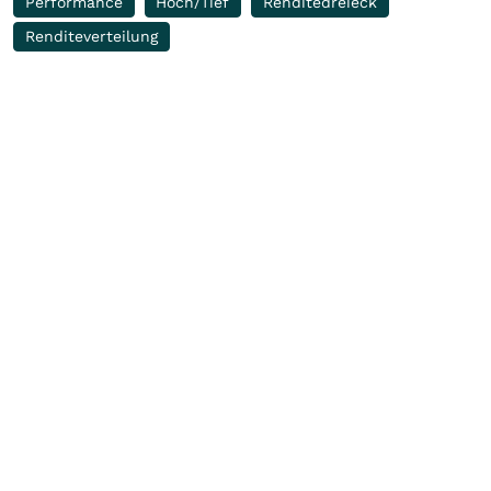
Performance
Hoch/Tief
Renditedreieck
Renditeverteilung