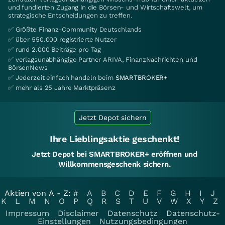
und fundierten Zugang in die Börsen- und Wirtschaftswelt, um
strategische Entscheidungen zu treffen.
✅ Größte Finanz-Community Deutschlands
✅ über 550.000 registrierte Nutzer
✅ rund 2.000 Beiträge pro Tag
✅ verlagsunabhängige Partner ARIVA, FinanzNachrichten und
BörsenNews
✅ Jederzeit einfach handeln beim
SMARTBROKER+
✅ mehr als 25 Jahre Marktpräsenz
Jetzt Depot sichern
Ihre Lieblingsaktie geschenkt!
Jetzt Depot bei SMARTBROKER+ eröffnen und
Willkommensgeschenk sichern.
Aktien von A - Z:
#
A
B
C
D
E
F
G
H
I
J
K
L
M
N
O
P
Q
R
S
T
U
V
W
X
Y
Z
Impressum
Disclaimer
Datenschutz
Datenschutz-
Einstellungen
Nutzungsbedingungen