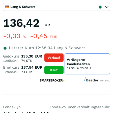
Lang & Schwarz
136,42
EUR
-0,33
-0,45
%
EUR
Letzter Kurs
12:58:34
Lang & Schwarz
Geldkurs
135,30
EUR
Verkauf
Verlängerte
12:58:34
74
STK
Handelszeiten
Briefkurs
137,54
EUR
07:30 bis 23:00 Uhr
Kauf
12:58:34
74
STK
Fonds-Typ
Fonds-Volumen
Verwaltungsgebühr
P