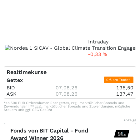
Intraday
-0,33
%
Realtimekurse
Gettex
0 € pro Trade*
BID
07.08.26
135,50
ASK
07.08.26
137,47
*ab 500 EUR Ordervolumen über gettex, zzgl. marktüblicher Spreads und
Zuwendungen | ** zzgl. marktüblicher Spreads und Zuwendungen, mögliche
Steuern und ggf. SEC Gebühr
Anzeige
Fonds von BIT Capital - Fund
Award Winner 2026