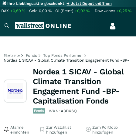
🎁 Ihre Lieblingsaktie geschenkt.
→ Jetzt Depot eröffnen
DAX
+0,69
%
Gold
0,00
%
Öl (Brent)
+0,02
%
Dow Jones
+0,25
%
Fonds
Top Fonds Performer
Startseite
Nordea 1 SICAV - Global Climate Transition Engagement Fund -BP-
Nordea 1 SICAV - Global
Climate Transition
Engagement Fund -BP-
Capitalisation Fonds
Fonds
WKN:
A3DK6Q
Alarme
Zur Watchlist
Zum Portfolio
einrichten
hinzufügen
hinzufügen