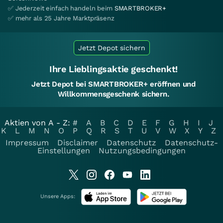
✅ Jederzeit einfach handeln beim
SMARTBROKER+
✅ mehr als 25 Jahre Marktpräsenz
Jetzt Depot sichern
Ihre Lieblingsaktie geschenkt!
Jetzt Depot bei SMARTBROKER+ eröffnen und
Willkommensgeschenk sichern.
Aktien von A - Z:
#
A
B
C
D
E
F
G
H
I
J
K
L
M
N
O
P
Q
R
S
T
U
V
W
X
Y
Z
Impressum
Disclaimer
Datenschutz
Datenschutz-
Einstellungen
Nutzungsbedingungen
Unsere Apps: