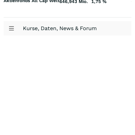
Aktienfonds All Cap Welt
646,943 Mio.
1,75
%
+
Kurse, Daten, News & Forum