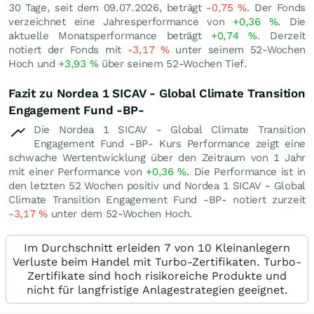
30 Tage, seit dem 09.07.2026, beträgt
-0,75
%
. Der Fonds
verzeichnet eine Jahresperformance von
+0,36
%
. Die
aktuelle Monatsperformance beträgt
+0,74
%
. Derzeit
notiert der Fonds mit
-3,17
%
unter seinem 52-Wochen
Hoch und
+3,93
%
über seinem 52-Wochen Tief.
Fazit zu Nordea 1 SICAV - Global Climate Transition
Engagement Fund -BP-
Die Nordea 1 SICAV - Global Climate Transition
Engagement Fund -BP- Kurs Performance zeigt eine
schwache Wertentwicklung über den Zeitraum von 1 Jahr
mit einer Performance von
+0,36
%
. Die Performance ist in
den letzten 52 Wochen positiv und Nordea 1 SICAV - Global
Climate Transition Engagement Fund -BP- notiert zurzeit
-3,17
%
unter dem 52-Wochen Hoch.
Im Durchschnitt erleiden 7 von 10 Kleinanlegern
Verluste beim Handel mit Turbo-Zertifikaten. Turbo-
Zertifikate sind hoch risikoreiche Produkte und
nicht für langfristige Anlagestrategien geeignet.