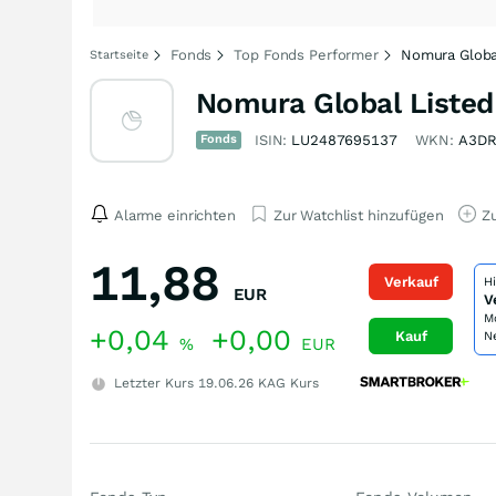
Fonds
Top Fonds Performer
Nomura Global
Startseite
Nomura Global Listed
Fonds
ISIN:
LU2487695137
WKN:
A3D
Alarme einrichten
Zur Watchlist hinzufügen
Zu
11,88
Verkauf
H
EUR
V
M
+0,04
+0,00
Kauf
N
%
EUR
Letzter Kurs
19.06.26
KAG Kurs