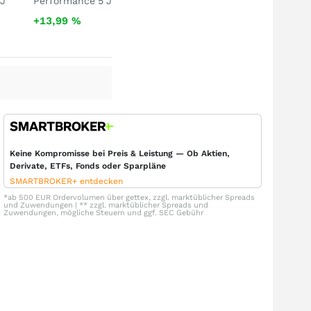
 J
Performance 5 J
+13,99
%
Keine Kompromisse bei Preis & Leistung — Ob Aktien,
Derivate, ETFs, Fonds oder Sparpläne
SMARTBROKER+ entdecken
*ab 500 EUR Ordervolumen über gettex, zzgl. marktüblicher Spreads
und Zuwendungen | ** zzgl. marktüblicher Spreads und
Zuwendungen, mögliche Steuern und ggf. SEC Gebühr