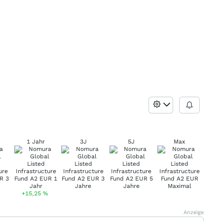
1 Jahr
3J
5J
Max
+15,25
%
Anzeige