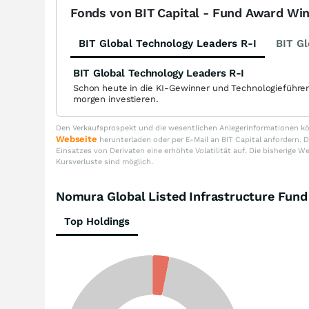
Fonds von BIT Capital - Fund Award Wi
BIT Global Technology Leaders R-I
BIT Gl
BIT Global Technology Leaders R-I
Schon heute in die KI-Gewinner und Technologieführe
morgen investieren.
Den Verkaufsprospekt und die wesentlichen Anlegerinformationen kön
Webseite
herunterladen oder per E-Mail an BIT Capital anfordern
Einsatzes von Derivaten eine erhöhte Volatilität auf. Die bisherige W
Kursverluste sind möglich.
Nomura Global Listed Infrastructure Fu
Top Holdings