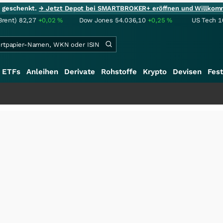
ie geschenkt.
→ Jetzt Depot bei SMARTBROKER+ eröffnen und Willkom
Brent)
82,27
+0,02
%
Dow Jones
54.036,10
+0,25
%
US Tech 1
ETFs
Anleihen
Derivate
Rohstoffe
Krypto
Devisen
Fest