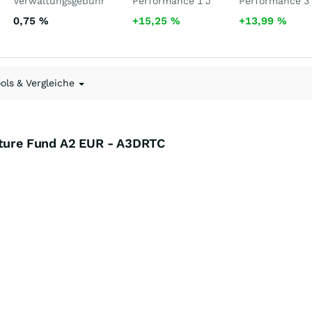
Verwaltungsgebühr
Performance 1 J
Performance 3
0,75
%
+15,25
%
+13,99
%
ools & Vergleiche
cture Fund A2 EUR - A3DRTC