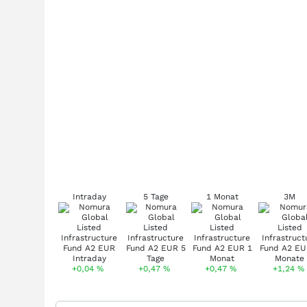
Intraday
5 Tage
1 Monat
3M
+0,04
%
+0,47
%
+0,47
%
+1,24
%