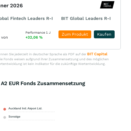
nner 2026
obal Fintech Leaders R-I
BIT Global Leaders R-I
Performance 1 J
Zum Produkt
Kaufen
r von
+32,06
%
BIT Capital
nen Sie jederzeit in deutscher Sprache als PDF auf der
. Die Fonds weisen aufgrund ihrer Zusammensetzung und des möglichen
ertentwicklung ist kein Indikator für die zukünftige Wertentwicklung.
nd A2 EUR Fonds Zusammensetzung
Auckland Intl. Airport Ltd.
3,10 %
Sonstige
96,90 %