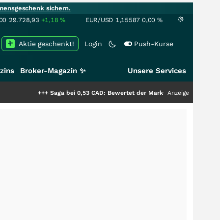
mensgeschenk sichern.
00
29.728,93
+1,18
%
EUR/USD
1,15587
0,00
%
Aktie geschenkt!
Login
Push-Kurse
zins
Broker-Magazin ✨
Unsere Services
+++
Saga bei 0,53 CAD: Bewertet der Markt noch immer nur die Hälfte der
Anzeige