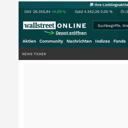
🎁 Ihre Lieblingsakt
DAX
26.355,84
+0,69
%
Gold
4.342,26
0,00
%
Öl (
Depot eröffnen
Aktien
Community
Nachrichten
Indizes
Fonds
NEWS TICKER